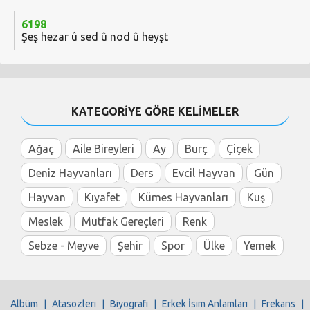
6198
Şeş hezar û sed û nod û heyşt
KATEGORİYE GÖRE KELİMELER
Ağaç
Aile Bireyleri
Ay
Burç
Çiçek
Deniz Hayvanları
Ders
Evcil Hayvan
Gün
Hayvan
Kıyafet
Kümes Hayvanları
Kuş
Meslek
Mutfak Gereçleri
Renk
Sebze - Meyve
Şehir
Spor
Ülke
Yemek
Albüm
|
Atasözleri
|
Biyografi
|
Erkek İsim Anlamları
|
Frekans
|