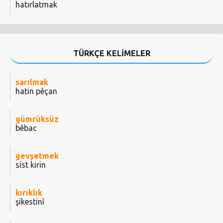
hatırlatmak
TÜRKÇE KELİMELER
sarılmak
hatin pêçan
gümrüksüz
bêbac
gevşetmek
sist kirin
kırıklık
şikestinî