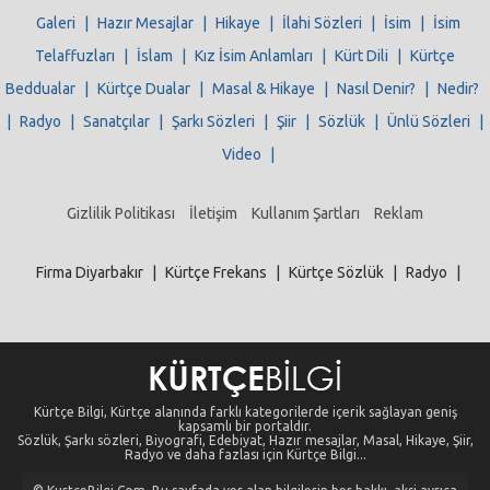
Galeri
|
Hazır Mesajlar
|
Hikaye
|
İlahi Sözleri
|
İsim
|
İsim
Telaffuzları
|
İslam
|
Kız İsim Anlamları
|
Kürt Dili
|
Kürtçe
Beddualar
|
Kürtçe Dualar
|
Masal & Hikaye
|
Nasıl Denir?
|
Nedir?
|
Radyo
|
Sanatçılar
|
Şarkı Sözleri
|
Şiir
|
Sözlük
|
Ünlü Sözleri
|
Video
|
Gizlilik Politikası
İletişim
Kullanım Şartları
Reklam
Firma Diyarbakır
|
Kürtçe Frekans
|
Kürtçe Sözlük
|
Radyo
|
Kürtçe Bilgi, Kürtçe alanında farklı kategorilerde içerik sağlayan geniş
kapsamlı bir portaldır.
Sözlük, Şarkı sözleri, Biyografi, Edebiyat, Hazır mesajlar, Masal, Hikaye, Şiir,
Radyo ve daha fazlası için Kürtçe Bilgi...