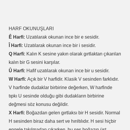
HARF OKUNUŞLARI
Ê Harfi:
Uzatılarak okunan ince bir e sesidir.
Î Harfi:
Uzatılarak okunan ince bir i sesidir.
Q Harfi:
Kalın K sesine yakın olarak gırtlaktan çıkarılan
kalın bir G sesini karşılar.
Û Harfi:
Hafif uzatılarak okunan ince bir u sesidir.
W Harfi:
Açık bir V harfidir. Klasik V sesinden farklıdır.
V harfinde dudaklar birbirine değerken, W harfinde
tıpkı U sesinde olduğu gibi dudakların birbirine
değmesi söz konusu değildir.
X Harfi:
Boğazdan gelen gırtlaksı bir H sesidir. Normal
H sesinden biraz daha sert ve hırıltılıdır. H sesi hiçbir
engele takılmadan çıkarken, bu ses boğazın üst