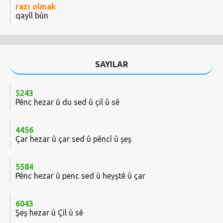
razı olmak
qayîl bûn
SAYILAR
5243
Pênc hezar û du sed û çil û sê
4456
Çar hezar û çar sed û pêncî û şeş
5584
Pênc hezar û penc sed û heyştê û çar
6043
Şeş hezar û Çil û sê