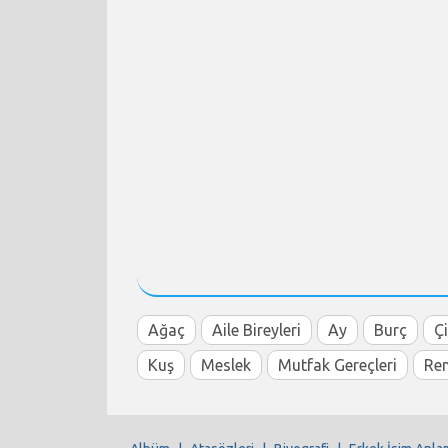
Ağaç
Aile Bireyleri
Ay
Burç
Ç
Kuş
Meslek
Mutfak Gereçleri
Re