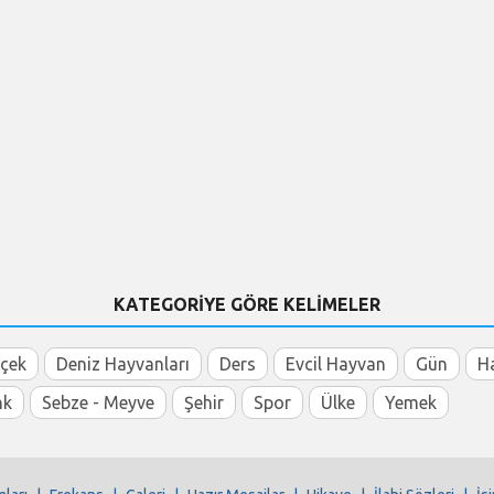
KATEGORİYE GÖRE KELİMELER
içek
Deniz Hayvanları
Ders
Evcil Hayvan
Gün
H
nk
Sebze - Meyve
Şehir
Spor
Ülke
Yemek