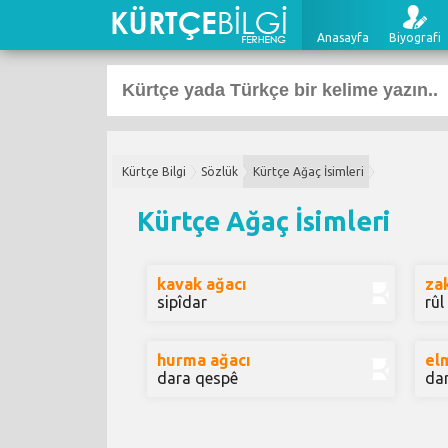
Anasayfa
Biyografi
Kürtçe Bilgi
Sözlük
Kürtçe Ağaç İsimleri
Kürtçe Ağaç İsimleri
kavak ağacı
za
sipîdar
rûl
hurma ağacı
el
dara qespê
da