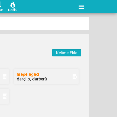
ye
Nedir?
Kelime Ekle
meşe ağacı
darçilo, darberû