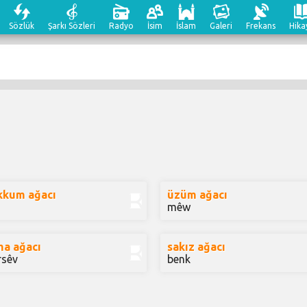
Sözlük
Şarkı Sözleri
Radyo
İsim
İslam
Galeri
Frekans
Hika
kkum ağacı
üzüm ağacı
mêw
ma ağacı
sakız ağacı
rsêv
benk