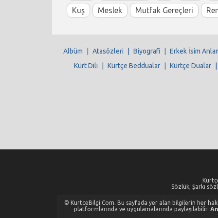
Kuş
Meslek
Mutfak Gereçleri
Re
Albüm
|
Atasözleri
|
Biyografi
|
Erkek İsim Anla
Kürt Dili
|
Kürtçe Beddualar
|
Kürtçe Dualar
Kürtçe
Sözlük, Şarkı sözl
© KurtceBilgi.Com. Bu sayfada yer alan bilgilerin her hakkı
platformlarında ve uygulamalarında paylaşılabilir.
An