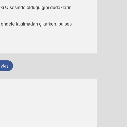
ıpkı U sesinde olduğu gibi dudakların
ir engele takılmadan çıkarken, bu ses
aylaş