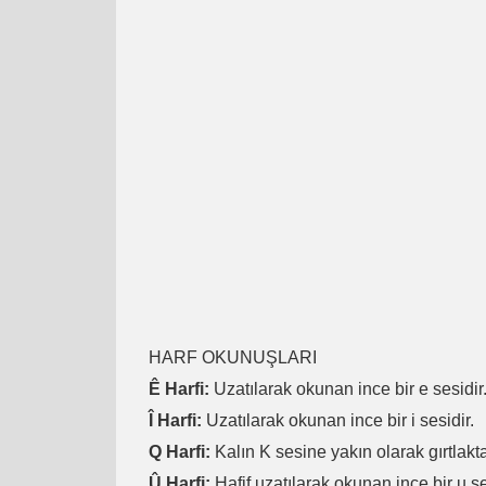
HARF OKUNUŞLARI
Ê Harfi:
Uzatılarak okunan ince bir e sesidir
Î Harfi:
Uzatılarak okunan ince bir i sesidir.
Q Harfi:
Kalın K sesine yakın olarak gırtlakta
Û Harfi:
Hafif uzatılarak okunan ince bir u se