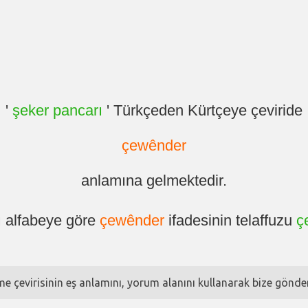
'
şeker pancarı
' Türkçeden Kürtçeye çeviride
çewênder
anlamına gelmektedir.
ı alfabeye göre
çewênder
ifadesinin telaffuzu
ç
ime çevirisinin eş anlamını, yorum alanını kullanarak bize göndere