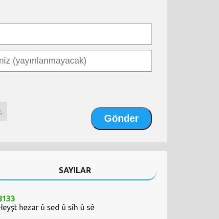
.
SAYILAR
8133
Heyşt hezar û sed û sîh û sê