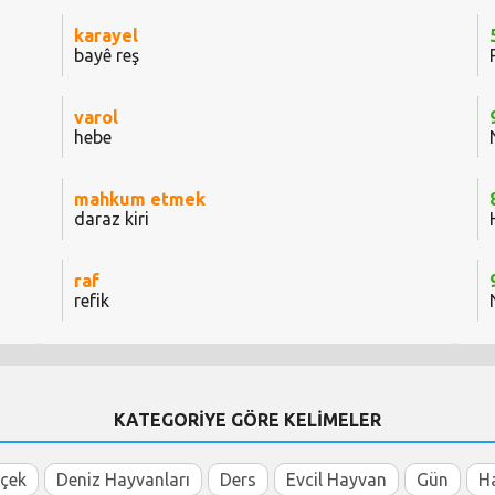
karayel
bayê reş
varol
hebe
mahkum etmek
daraz kiri
raf
refik
KATEGORİYE GÖRE KELİMELER
içek
Deniz Hayvanları
Ders
Evcil Hayvan
Gün
H