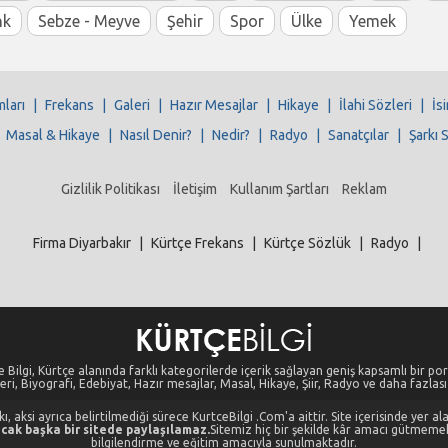
nk
Sebze - Meyve
Şehir
Spor
Ülke
Yemek
mları
|
Frekans
|
Galeri
|
Hazır Mesajlar
|
Hikaye
|
İlahi Sözleri
|
İs
|
Masal & Hikaye
|
Nasıl Denir?
|
Nedir?
|
Radyo
|
Sanatçılar
|
Şarkı 
Gizlilik Politikası
İletişim
Kullanım Şartları
Reklam
Firma Diyarbakır
|
Kürtçe Frekans
|
Kürtçe Sözlük
|
Radyo
|
 Bilgi, Kürtçe alanında farklı kategorilerde içerik sağlayan geniş kapsamlı bir port
eri, Biyografi, Edebiyat, Hazır mesajlar, Masal, Hikaye, Şiir, Radyo ve daha fazlası i
, aksi ayrıca belirtilmediği sürece KurtceBilgi .Com'a aittir. Site içerisinde yer 
cak başka bir sitede paylaşılamaz.
Sitemiz hiç bir şekilde kâr amacı gütmeme
bilgilendirme ve eğitim amacıyla sunulmaktadır.