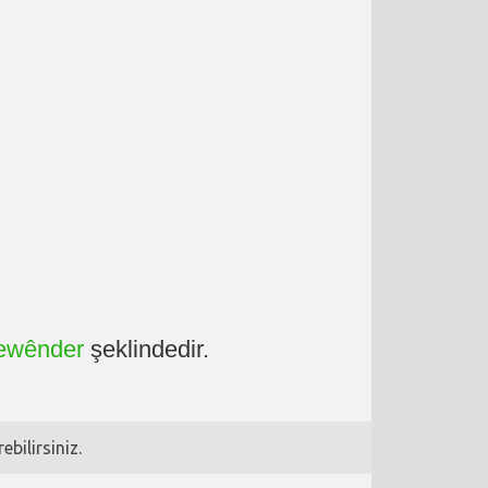
ewênder
şeklindedir.
bilirsiniz.