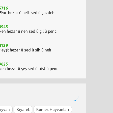
5716
Pênc hezar û heft sed û şazdeh
9945
Neh hezar û neh sed û çil û penc
8139
Heyşt hezar û sed û sîh û neh
9625
Neh hezar û şeş sed û bîst û penc
ayvan
Kıyafet
Kümes Hayvanları