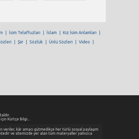
im
|
İsim Telaffuzları
|
İslam
|
Kız İsim Anlamları
|
Sözleri
|
Şiir
|
Sözlük
|
Ünlü Sözleri
|
Video
|
aldır.
çin Kürtçe Bilgi...
alan veriler, kâr amacı gütmedikçe her türlü sosyal paylaşım
ktedir ve sitemizde yer alan tüm materyaller yalnızca