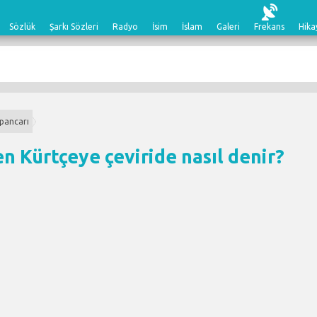
Sözlük
Şarkı Sözleri
Radyo
İsim
İslam
Galeri
Frekans
Hika
 pancarı
n Kürtçeye çeviri
de nasıl denir?