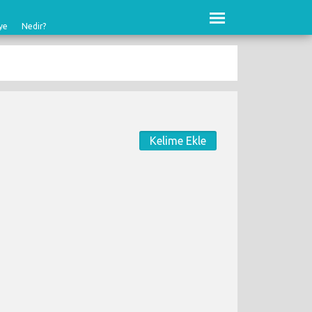
ye
Nedir?
Kelime Ekle