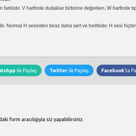
en farklıdır. V harfinde dudaklar birbirine değerken, W harfinde t
ir. Normal H sesinden biraz daha sert ve hırıltılıdır. H sesi hiçb
atsApp
ile Paylaş
Twitter
ile Paylaş
Facebook
'ta P
i form aracılığıyla siz yapabilirsiniz.