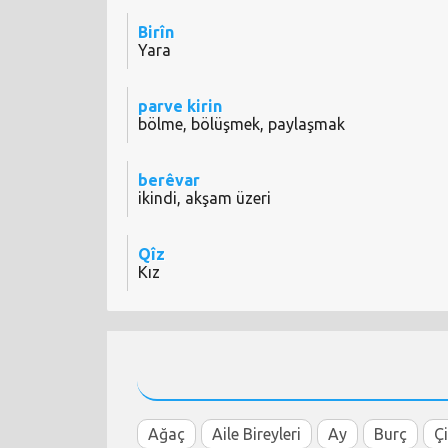
Birîn
Yara
parve kirin
bölme, bölüşmek, paylaşmak
berêvar
ikindi, akşam üzeri
Qîz
Kız
Ağaç
Aile Bireyleri
Ay
Burç
Ç