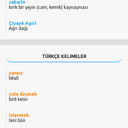
cabarîn
kırık bir şeyin (cam, kemik) kaynaşması
Çiyayê Agirî
Ağrı dağı
TÜRKÇE KELİMELER
yansız
bêalî
yola düşmek
birê ketin
islenmek
tenî bûn