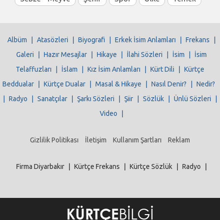
Albüm
|
Atasözleri
|
Biyografi
|
Erkek İsim Anlamları
|
Frekans
|
Galeri
|
Hazır Mesajlar
|
Hikaye
|
İlahi Sözleri
|
İsim
|
İsim
Telaffuzları
|
İslam
|
Kız İsim Anlamları
|
Kürt Dili
|
Kürtçe
Beddualar
|
Kürtçe Dualar
|
Masal & Hikaye
|
Nasıl Denir?
|
Nedir?
|
Radyo
|
Sanatçılar
|
Şarkı Sözleri
|
Şiir
|
Sözlük
|
Ünlü Sözleri
|
Video
|
Gizlilik Politikası
İletişim
Kullanım Şartları
Reklam
Firma Diyarbakır
|
Kürtçe Frekans
|
Kürtçe Sözlük
|
Radyo
|