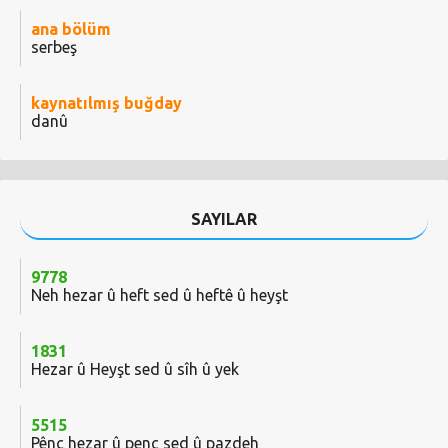
ana bölüm
serbeş
kaynatılmış buğday
danû
SAYILAR
9778
Neh hezar û heft sed û heftê û heyşt
1831
Hezar û Heyşt sed û sîh û yek
5515
Pênc hezar û penc sed û pazdeh