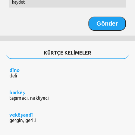
kaydet.
KÜRTÇE KELİMELER
dîno
deli
barkêş
taşımacı, nakliyeci
vekêşandî
gergin, gerili