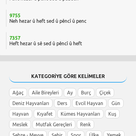
9755
Neh hezar û heft sed û pêncî û penc
7357
Heft hezar û sê sed û pêncî û heft
KATEGORİYE GÖRE KELİMELER
Ağaç
Aile Bireyleri
Ay
Burç
Çiçek
Deniz Hayvanları
Ders
Evcil Hayvan
Gün
Hayvan
Kıyafet
Kümes Hayvanları
Kuş
Meslek
Mutfak Gereçleri
Renk
Sebze - Meyve
Şehir
Spor
Ülke
Yemek