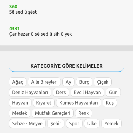
360
Sê sed û şêst
4331
Çar hezar û sê sed û sîh û yek
KATEGORİYE GÖRE KELİMELER
Ağaç
Aile Bireyleri
Ay
Burç
Çiçek
Deniz Hayvanları
Ders
Evcil Hayvan
Gün
Hayvan
Kıyafet
Kümes Hayvanları
Kuş
Meslek
Mutfak Gereçleri
Renk
Sebze - Meyve
Şehir
Spor
Ülke
Yemek