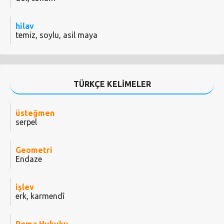
hilav
temiz, soylu, asil maya
TÜRKÇE KELİMELER
üsteğmen
serpel
Geometri
Endaze
işlev
erk, karmendî