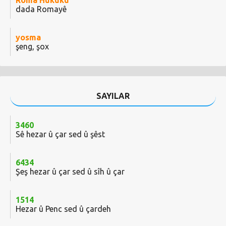
Roma Hukuku
dada Romayê
yosma
şeng, şox
SAYILAR
3460
Sê hezar û çar sed û şêst
6434
Şeş hezar û çar sed û sîh û çar
1514
Hezar û Penc sed û çardeh