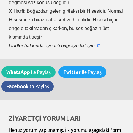
değmesi söz konusu değildir.
X Harfi:
Boğazdan gelen gırtlaksı bir H sesidir. Normal
H sesinden biraz daha sert ve hırıltılıdır. H sesi hiçbir
engele takılmadan çıkarken, bu ses boğazın üst
kısmında titreşir.
Harfler hakkında ayrıntılı bilgi için tıklayın.
WhatsApp
ile Paylaş
Twitter
ile Paylaş
Facebook
'ta Paylaş
ZİYARETÇİ YORUMLARI
Henüz yorum yapılmamış. İlk yorumu aşağıdaki form