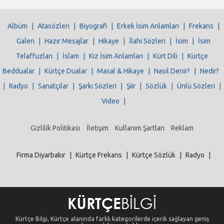
Albüm
|
Atasözleri
|
Biyografi
|
Erkek İsim Anlamları
|
Frekans
|
Galeri
|
Hazır Mesajlar
|
Hikaye
|
İlahi Sözleri
|
İsim
|
İsim
Telaffuzları
|
İslam
|
Kız İsim Anlamları
|
Kürt Dili
|
Kürtçe
Beddualar
|
Kürtçe Dualar
|
Masal & Hikaye
|
Nasıl Denir?
|
Nedir?
|
Radyo
|
Sanatçılar
|
Şarkı Sözleri
|
Şiir
|
Sözlük
|
Ünlü Sözleri
|
Video
|
Gizlilik Politikası
İletişim
Kullanım Şartları
Reklam
Firma Diyarbakır
|
Kürtçe Frekans
|
Kürtçe Sözlük
|
Radyo
|
Kürtçe Bilgi, Kürtçe alanında farklı kategorilerde içerik sağlayan geniş