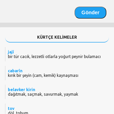
KÜRTÇE KELİMELER
jajî
bir tür cacık, lezzetli otlarla yoğurt peynir bulamacı
cabarîn
kırık bir şeyin (cam, kemik) kaynaşması
belavker kirin
dağıtmak, saçmak, savurmak, yaymak
tov
döl, tohum