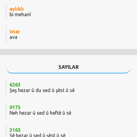
aylıklı
bi mehanî
imar
ava
SAYILAR
6263
Şeş hezar û du sed û şêst û sê
9173
Neh hezar û sed û heftê û sê
3163
Sê hezar û sed û şêst û sê