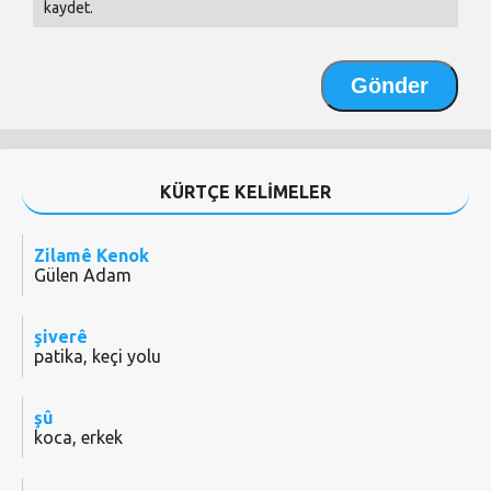
kaydet.
KÜRTÇE KELİMELER
Zilamê Kenok
Gülen Adam
şiverê
patika, keçi yolu
şû
koca, erkek