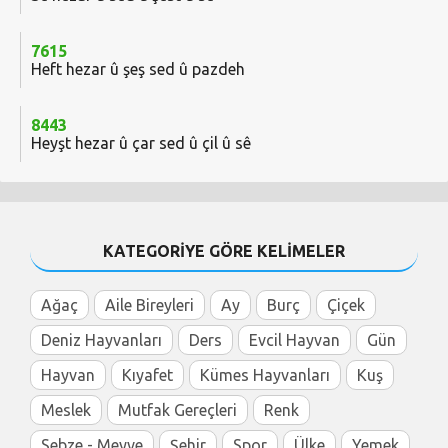
7615
Heft hezar û şeş sed û pazdeh
8443
Heyşt hezar û çar sed û çil û sê
KATEGORİYE GÖRE KELİMELER
Ağaç
Aile Bireyleri
Ay
Burç
Çiçek
Deniz Hayvanları
Ders
Evcil Hayvan
Gün
Hayvan
Kıyafet
Kümes Hayvanları
Kuş
Meslek
Mutfak Gereçleri
Renk
Sebze - Meyve
Şehir
Spor
Ülke
Yemek