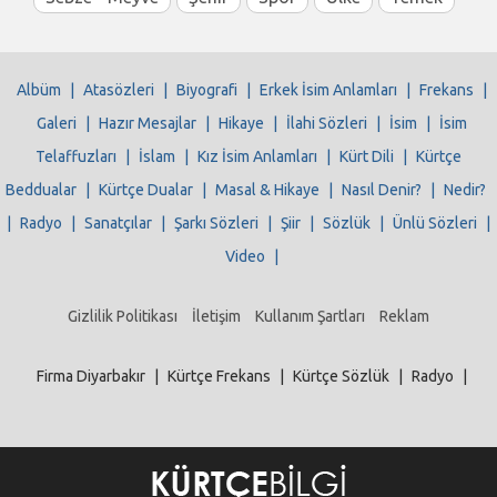
Albüm
|
Atasözleri
|
Biyografi
|
Erkek İsim Anlamları
|
Frekans
|
Galeri
|
Hazır Mesajlar
|
Hikaye
|
İlahi Sözleri
|
İsim
|
İsim
Telaffuzları
|
İslam
|
Kız İsim Anlamları
|
Kürt Dili
|
Kürtçe
Beddualar
|
Kürtçe Dualar
|
Masal & Hikaye
|
Nasıl Denir?
|
Nedir?
|
Radyo
|
Sanatçılar
|
Şarkı Sözleri
|
Şiir
|
Sözlük
|
Ünlü Sözleri
|
Video
|
Gizlilik Politikası
İletişim
Kullanım Şartları
Reklam
Firma Diyarbakır
|
Kürtçe Frekans
|
Kürtçe Sözlük
|
Radyo
|