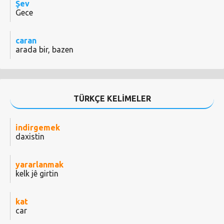
Şev
Gece
caran
arada bir, bazen
TÜRKÇE KELİMELER
indirgemek
daxistin
yararlanmak
kelk jê girtin
kat
car