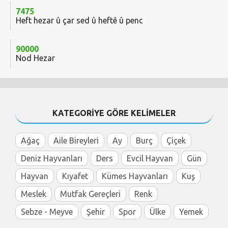
7475
Heft hezar û çar sed û heftê û penc
90000
Nod Hezar
KATEGORİYE GÖRE KELİMELER
Ağaç
Aile Bireyleri
Ay
Burç
Çiçek
Deniz Hayvanları
Ders
Evcil Hayvan
Gün
Hayvan
Kıyafet
Kümes Hayvanları
Kuş
Meslek
Mutfak Gereçleri
Renk
Sebze - Meyve
Şehir
Spor
Ülke
Yemek