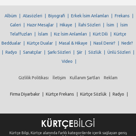
Albüm
|
Atasözleri
|
Biyografi
|
Erkek İsim Anlamları
|
Frekans
|
Galeri
|
Hazır Mesajlar
|
Hikaye
|
İlahi Sözleri
|
İsim
|
İsim
Telaffuzları
|
İslam
|
Kız İsim Anlamları
|
Kürt Dili
|
Kürtçe
Beddualar
|
Kürtçe Dualar
|
Masal & Hikaye
|
Nasıl Denir?
|
Nedir?
|
Radyo
|
Sanatçılar
|
Şarkı Sözleri
|
Şiir
|
Sözlük
|
Ünlü Sözleri
|
Video
|
Gizlilik Politikası
İletişim
Kullanım Şartları
Reklam
Firma Diyarbakır
|
Kürtçe Frekans
|
Kürtçe Sözlük
|
Radyo
|
Kürtçe Bilgi, Kürtçe alanında farklı kategorilerde içerik sağlayan geniş