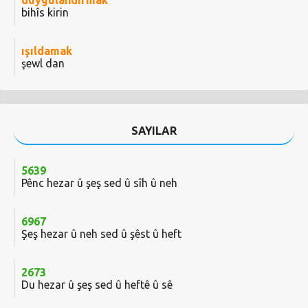
duygulandırmak
bihîs kirin
ışıldamak
şewl dan
SAYILAR
5639
Pênc hezar û şeş sed û sîh û neh
6967
Şeş hezar û neh sed û şêst û heft
2673
Du hezar û şeş sed û heftê û sê