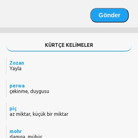
KÜRTÇE KELİMELER
Zozan
Yayla
perwa
çekinme, duygusu
piç
az miktar, küçük bir miktar
mohr
damga, mühür