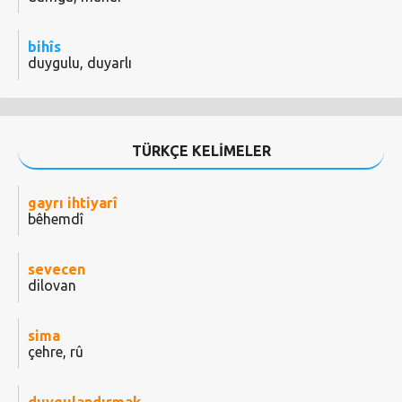
bihîs
duygulu, duyarlı
TÜRKÇE KELİMELER
gayrı ihtiyarî
bêhemdî
sevecen
dilovan
sima
çehre, rû