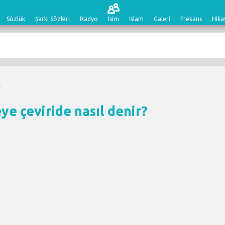
Sözlük
Şarkı Sözleri
Radyo
İsim
İslam
Galeri
Frekans
Hika
ye çeviri
de nasıl denir?