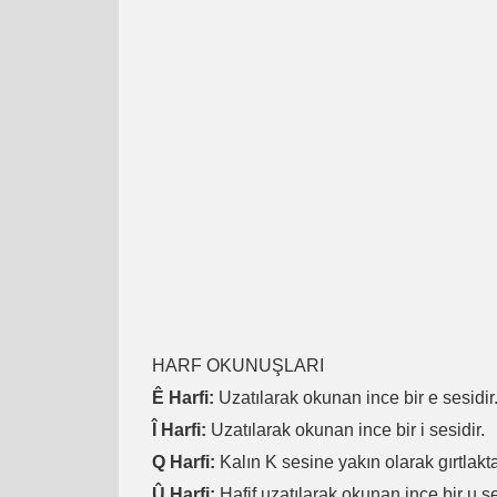
HARF OKUNUŞLARI
Ê Harfi:
Uzatılarak okunan ince bir e sesidir
Î Harfi:
Uzatılarak okunan ince bir i sesidir.
Q Harfi:
Kalın K sesine yakın olarak gırtlakta
Û Harfi:
Hafif uzatılarak okunan ince bir u se