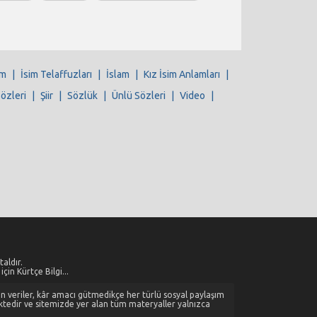
im
|
İsim Telaffuzları
|
İslam
|
Kız İsim Anlamları
|
Sözleri
|
Şiir
|
Sözlük
|
Ünlü Sözleri
|
Video
|
aldır.
çin Kürtçe Bilgi...
alan veriler, kâr amacı gütmedikçe her türlü sosyal paylaşım
ktedir ve sitemizde yer alan tüm materyaller yalnızca