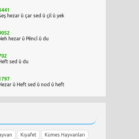
6441
Şeş hezar û çar sed û çil û yek
9052
Neh hezar û Pêncî û du
702
Heft sed û du
1797
Hezar û Heft sed û nod û heft
ayvan
Kıyafet
Kümes Hayvanları