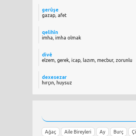
gerûşe
gazap, afet
qelihîn
imha, imha olmak
divê
elzem, gerek, icap, lazım, mecbur, zorunlu
dexesezar
hırçın, huysuz
Ağaç
Aile Bireyleri
Ay
Burç
Ç