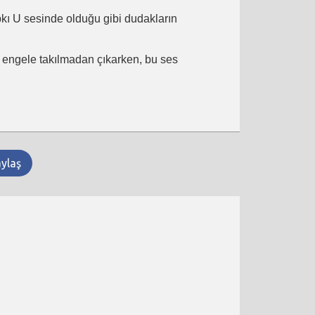
ıpkı U sesinde olduğu gibi dudakların
ir engele takılmadan çıkarken, bu ses
aylaş