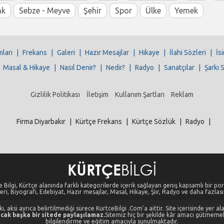
nk
Sebze - Meyve
Şehir
Spor
Ülke
Yemek
mları
|
Frekans
|
Galeri
|
Hazır Mesajlar
|
Hikaye
|
İlahi Sözleri
|
İs
|
Masal & Hikaye
|
Nasıl Denir?
|
Nedir?
|
Radyo
|
Sanatçılar
|
Şarkı 
Gizlilik Politikası
İletişim
Kullanım Şartları
Reklam
Firma Diyarbakır
|
Kürtçe Frekans
|
Kürtçe Sözlük
|
Radyo
|
 Bilgi, Kürtçe alanında farklı kategorilerde içerik sağlayan geniş kapsamlı bir port
eri, Biyografi, Edebiyat, Hazır mesajlar, Masal, Hikaye, Şiir, Radyo ve daha fazlası i
, aksi ayrıca belirtilmediği sürece KurtceBilgi .Com'a aittir. Site içerisinde yer 
cak başka bir sitede paylaşılamaz.
Sitemiz hiç bir şekilde kâr amacı gütmeme
bilgilendirme ve eğitim amacıyla sunulmaktadır.