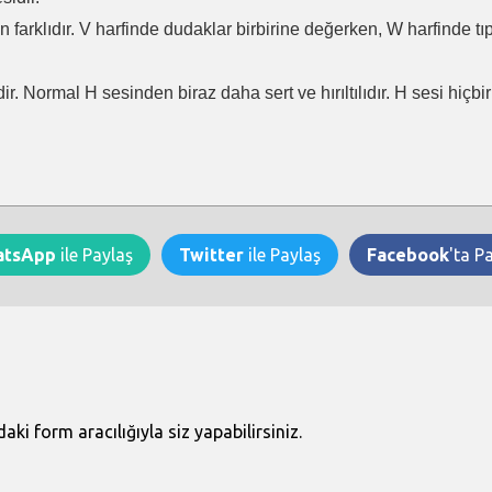
en farklıdır. V harfinde dudaklar birbirine değerken, W harfinde t
ir. Normal H sesinden biraz daha sert ve hırıltılıdır. H sesi hiçb
atsApp
ile Paylaş
Twitter
ile Paylaş
Facebook
'ta P
i form aracılığıyla siz yapabilirsiniz.