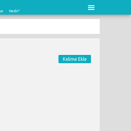
ye
Nedir?
Kelime Ekle