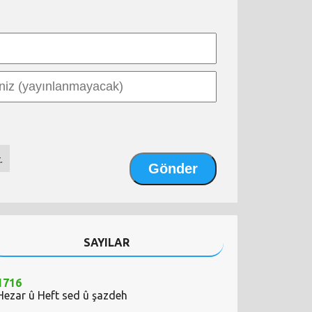
.
SAYILAR
1716
Hezar û Heft sed û şazdeh