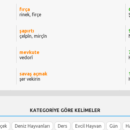
fırça
rinek, firçe
şapırtı
çelpîn, mirçîn
mevkute
vedorî
savaş açmak
şer vekirin
KATEGORİYE GÖRE KELİMELER
içek
Deniz Hayvanları
Ders
Evcil Hayvan
Gün
H