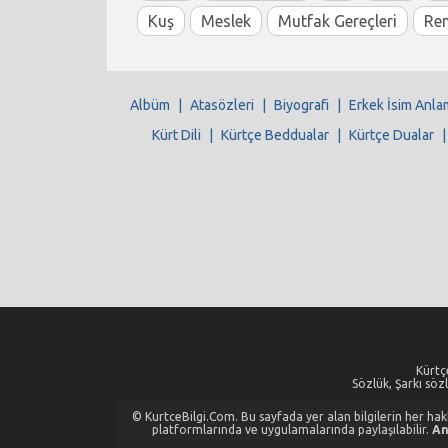
Kuş
Meslek
Mutfak Gereçleri
Re
Albüm
|
Atasözleri
|
Biyografi
|
Erkek İsim Anla
Kürt Dili
|
Kürtçe Beddualar
|
Kürtçe Dualar
Kürtçe
Sözlük, Şarkı sözl
© KurtceBilgi.Com. Bu sayfada yer alan bilgilerin her hakkı
platformlarında ve uygulamalarında paylaşılabilir.
An