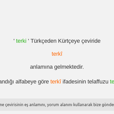
'
terki
' Türkçeden Kürtçeye çeviride
terkî
anlamına gelmektedir.
andığı alfabeye göre
terkî
ifadesinin telaffuzu
te
ime çevirisinin eş anlamını, yorum alanını kullanarak bize göndere