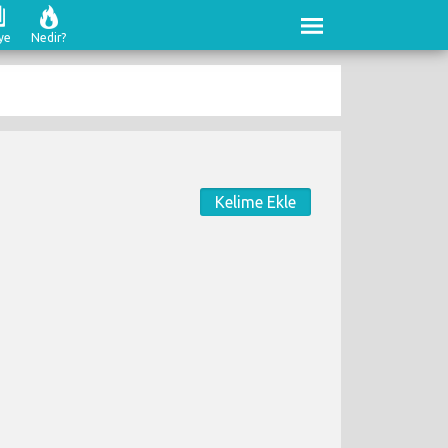
ye
Nedir?
Kelime Ekle