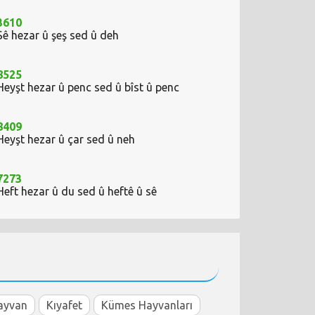
3610
Sê hezar û şeş sed û deh
8525
Heyşt hezar û penc sed û bîst û penc
8409
Heyşt hezar û çar sed û neh
7273
Heft hezar û du sed û heftê û sê
ayvan
Kıyafet
Kümes Hayvanları