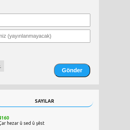
.
SAYILAR
4160
Çar hezar û sed û şêst