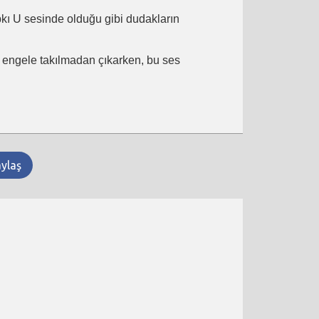
ıpkı U sesinde olduğu gibi dudakların
ir engele takılmadan çıkarken, bu ses
aylaş