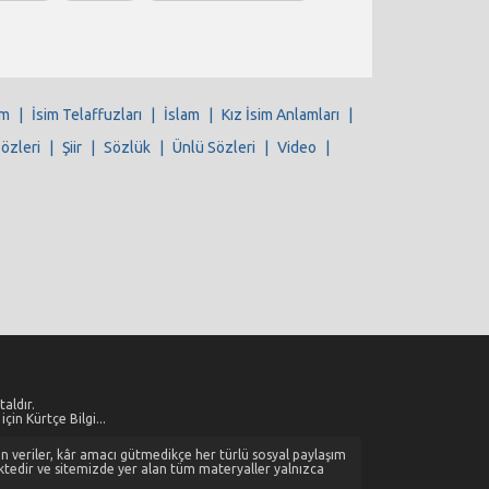
im
|
İsim Telaffuzları
|
İslam
|
Kız İsim Anlamları
|
Sözleri
|
Şiir
|
Sözlük
|
Ünlü Sözleri
|
Video
|
aldır.
çin Kürtçe Bilgi...
alan veriler, kâr amacı gütmedikçe her türlü sosyal paylaşım
ktedir ve sitemizde yer alan tüm materyaller yalnızca