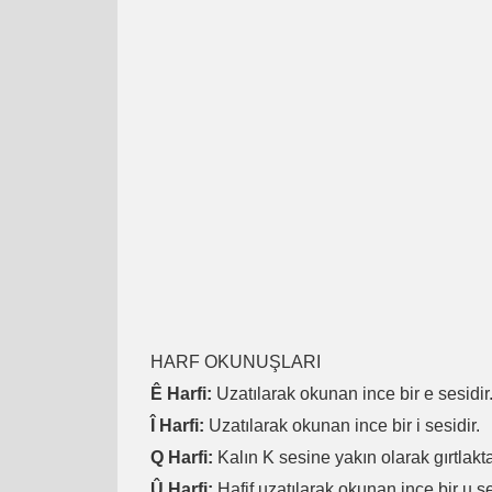
HARF OKUNUŞLARI
Ê Harfi:
Uzatılarak okunan ince bir e sesidir
Î Harfi:
Uzatılarak okunan ince bir i sesidir.
Q Harfi:
Kalın K sesine yakın olarak gırtlakta
Û Harfi:
Hafif uzatılarak okunan ince bir u se