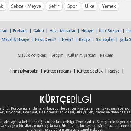
nk
Sebze - Meyve
Şehir
Spor
Ülke
Yemek
mları
|
Frekans
|
Galeri
|
Hazır Mesajlar
|
Hikaye
|
İlahi Sözleri
|
İs
|
Masal & Hikaye
|
Nasıl Denir?
|
Nedir?
|
Radyo
|
Sanatçılar
|
Şarkı 
Gizlilik Politikası
İletişim
Kullanım Şartları
Reklam
Firma Diyarbakır
|
Kürtçe Frekans
|
Kürtçe Sözlük
|
Radyo
|
 Bilgi, Kürtçe alanında farklı kategorilerde içerik sağlayan geniş kapsamlı bir port
eri, Biyografi, Edebiyat, Hazır mesajlar, Masal, Hikaye, Şiir, Radyo ve daha fazlası i
, aksi ayrıca belirtilmediği sürece KurtceBilgi .Com'a aittir. Site içerisinde yer 
cak başka bir sitede paylaşılamaz.
Sitemiz hiç bir şekilde kâr amacı gütmeme
bilgilendirme ve eğitim amacıyla sunulmaktadır.