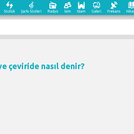
Sözlük
Şarkı Sözleri
Radyo
İsim
İslam
Galeri
Frekans
Hika
e çeviri
de nasıl denir?