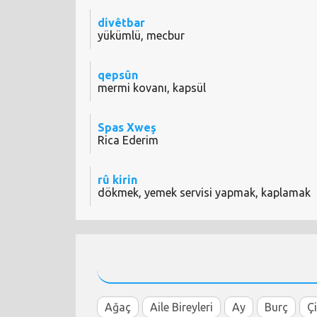
divêtbar
yükümlü, mecbur
qepsûn
mermi kovanı, kapsül
Spas Xweş
Rica Ederim
rû kirin
dökmek, yemek servisi yapmak, kaplamak
Ağaç
Aile Bireyleri
Ay
Burç
Ç