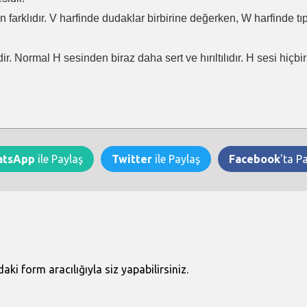
en farklıdır. V harfinde dudaklar birbirine değerken, W harfinde t
ir. Normal H sesinden biraz daha sert ve hırıltılıdır. H sesi hiçb
atsApp
ile Paylaş
Twitter
ile Paylaş
Facebook
'ta P
i form aracılığıyla siz yapabilirsiniz.