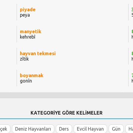
piyade
peya
manyetik
kehrebî
hayvan tekmesi
zîtik
boyanmak
gonîn
KATEGORİYE GÖRE KELİMELER
içek
Deniz Hayvanları
Ders
Evcil Hayvan
Gün
H