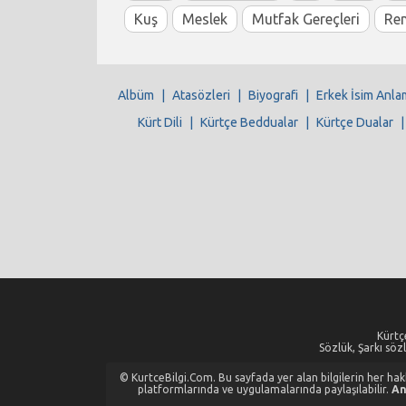
Kuş
Meslek
Mutfak Gereçleri
Re
Albüm
|
Atasözleri
|
Biyografi
|
Erkek İsim Anla
Kürt Dili
|
Kürtçe Beddualar
|
Kürtçe Dualar
Kürtçe
Sözlük, Şarkı sözl
© KurtceBilgi.Com. Bu sayfada yer alan bilgilerin her hakkı
platformlarında ve uygulamalarında paylaşılabilir.
An