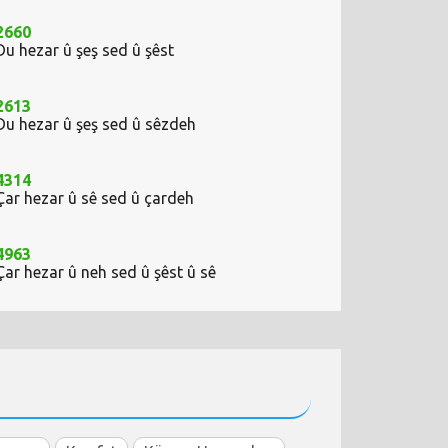
2660
Du hezar û şeş sed û şêst
2613
Du hezar û şeş sed û sêzdeh
4314
Çar hezar û sê sed û çardeh
4963
Çar hezar û neh sed û şêst û sê