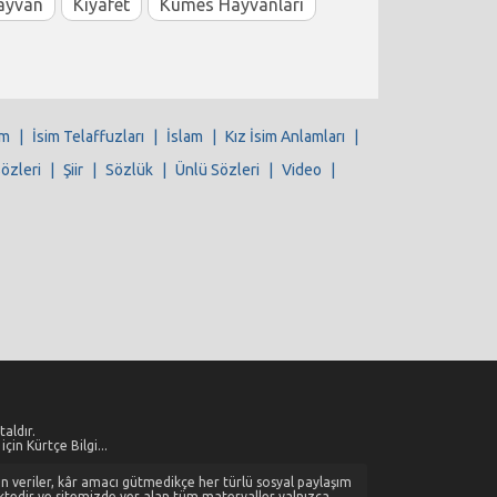
ayvan
Kıyafet
Kümes Hayvanları
im
|
İsim Telaffuzları
|
İslam
|
Kız İsim Anlamları
|
Sözleri
|
Şiir
|
Sözlük
|
Ünlü Sözleri
|
Video
|
aldır.
çin Kürtçe Bilgi...
alan veriler, kâr amacı gütmedikçe her türlü sosyal paylaşım
ktedir ve sitemizde yer alan tüm materyaller yalnızca