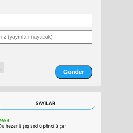
.
SAYILAR
2654
Du hezar û şeş sed û pêncî û çar