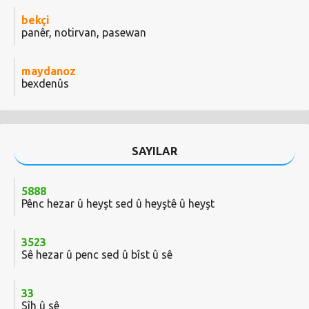
bekçi
panêr, notirvan, pasewan
maydanoz
bexdenûs
SAYILAR
5888
Pênc hezar û heyşt sed û heyştê û heyşt
3523
Sê hezar û penc sed û bîst û sê
33
Sîh û sê