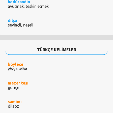
hedûrandin
avutmak, teskin etmek
dilşa
sevinçli, neşeli
TÜRKÇE KELİMELER
böylece
yê/ya wiha
mezar taşı
gorîçe
samimi
dilsoz