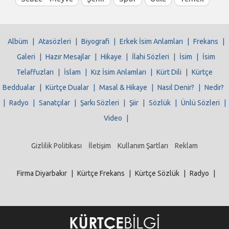
Albüm
|
Atasözleri
|
Biyografi
|
Erkek İsim Anlamları
|
Frekans
|
Galeri
|
Hazır Mesajlar
|
Hikaye
|
İlahi Sözleri
|
İsim
|
İsim
Telaffuzları
|
İslam
|
Kız İsim Anlamları
|
Kürt Dili
|
Kürtçe
Beddualar
|
Kürtçe Dualar
|
Masal & Hikaye
|
Nasıl Denir?
|
Nedir?
|
Radyo
|
Sanatçılar
|
Şarkı Sözleri
|
Şiir
|
Sözlük
|
Ünlü Sözleri
|
Video
|
Gizlilik Politikası
İletişim
Kullanım Şartları
Reklam
Firma Diyarbakır
|
Kürtçe Frekans
|
Kürtçe Sözlük
|
Radyo
|