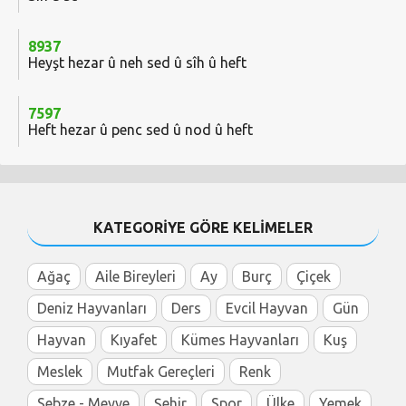
8937
Heyşt hezar û neh sed û sîh û heft
7597
Heft hezar û penc sed û nod û heft
KATEGORİYE GÖRE KELİMELER
Ağaç
Aile Bireyleri
Ay
Burç
Çiçek
Deniz Hayvanları
Ders
Evcil Hayvan
Gün
Hayvan
Kıyafet
Kümes Hayvanları
Kuş
Meslek
Mutfak Gereçleri
Renk
Sebze - Meyve
Şehir
Spor
Ülke
Yemek