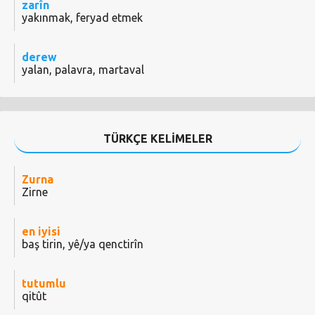
zarîn
yakınmak, feryad etmek
derew
yalan, palavra, martaval
TÜRKÇE KELİMELER
Zurna
Zirne
en iyisi
baş tirin, yê/ya qenctirîn
tutumlu
qitût