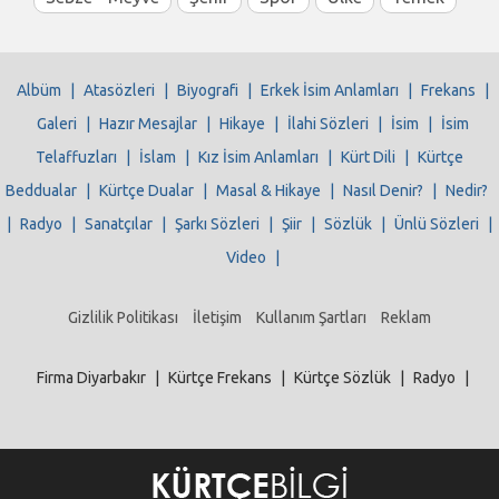
Albüm
|
Atasözleri
|
Biyografi
|
Erkek İsim Anlamları
|
Frekans
|
Galeri
|
Hazır Mesajlar
|
Hikaye
|
İlahi Sözleri
|
İsim
|
İsim
Telaffuzları
|
İslam
|
Kız İsim Anlamları
|
Kürt Dili
|
Kürtçe
Beddualar
|
Kürtçe Dualar
|
Masal & Hikaye
|
Nasıl Denir?
|
Nedir?
|
Radyo
|
Sanatçılar
|
Şarkı Sözleri
|
Şiir
|
Sözlük
|
Ünlü Sözleri
|
Video
|
Gizlilik Politikası
İletişim
Kullanım Şartları
Reklam
Firma Diyarbakır
|
Kürtçe Frekans
|
Kürtçe Sözlük
|
Radyo
|