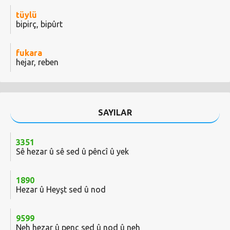
tüylü
bipirç, bipûrt
fukara
hejar, reben
SAYILAR
3351
Sê hezar û sê sed û pêncî û yek
1890
Hezar û Heyşt sed û nod
9599
Neh hezar û penc sed û nod û neh