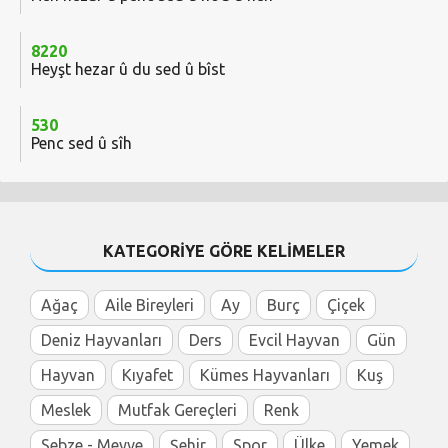
8220
Heyşt hezar û du sed û bîst
530
Penc sed û sîh
KATEGORİYE GÖRE KELİMELER
Ağaç
Aile Bireyleri
Ay
Burç
Çiçek
Deniz Hayvanları
Ders
Evcil Hayvan
Gün
Hayvan
Kıyafet
Kümes Hayvanları
Kuş
Meslek
Mutfak Gereçleri
Renk
Sebze - Meyve
Şehir
Spor
Ülke
Yemek