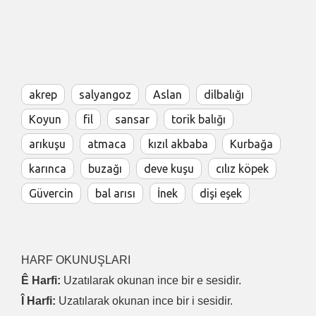
akrep
salyangoz
Aslan
dilbalığı
Koyun
fil
sansar
torik balığı
arıkuşu
atmaca
kızıl akbaba
Kurbağa
karınca
buzağı
deve kuşu
cılız köpek
Güvercin
bal arısı
İnek
dişi eşek
HARF OKUNUŞLARI
Ê Harfi:
Uzatılarak okunan ince bir e sesidir.
Î Harfi:
Uzatılarak okunan ince bir i sesidir.