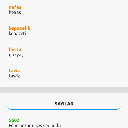
nefes
henas
kepazelik
kepazetî
hêstir
gözyaşı
taviz
tawîz
SAYILAR
5602
Pênc hezar û şeş sed û du