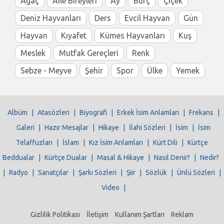
Ağaç
Aile Bireyleri
Ay
Burç
Çiçek
Deniz Hayvanları
Ders
Evcil Hayvan
Gün
Hayvan
Kıyafet
Kümes Hayvanları
Kuş
Meslek
Mutfak Gereçleri
Renk
Sebze - Meyve
Şehir
Spor
Ülke
Yemek
Albüm
|
Atasözleri
|
Biyografi
|
Erkek İsim Anlamları
|
Frekans
|
Galeri
|
Hazır Mesajlar
|
Hikaye
|
İlahi Sözleri
|
İsim
|
İsim
Telaffuzları
|
İslam
|
Kız İsim Anlamları
|
Kürt Dili
|
Kürtçe
Beddualar
|
Kürtçe Dualar
|
Masal & Hikaye
|
Nasıl Denir?
|
Nedir?
|
Radyo
|
Sanatçılar
|
Şarkı Sözleri
|
Şiir
|
Sözlük
|
Ünlü Sözleri
|
Video
|
Gizlilik Politikası
İletişim
Kullanım Şartları
Reklam