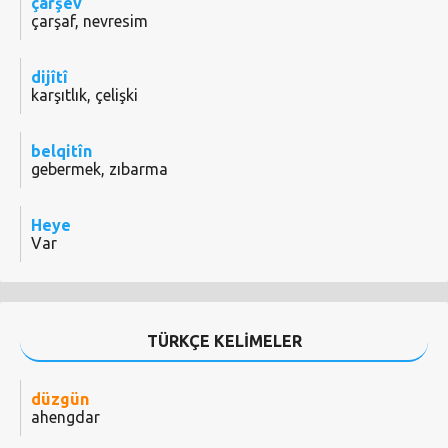
çarşev
çarşaf, nevresim
dijîtî
karşıtlık, çelişki
belqitîn
gebermek, zıbarma
Heye
Var
TÜRKÇE KELİMELER
düzgün
ahengdar