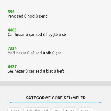
595
Penc sed û nod û penc
4483
Çar hezar û çar sed û heyştê û sê
7334
Heft hezar û sê sed û sîh û çar
6427
Şeş hezar û çar sed û bîst û heft
KATEGORİYE GÖRE KELİMELER