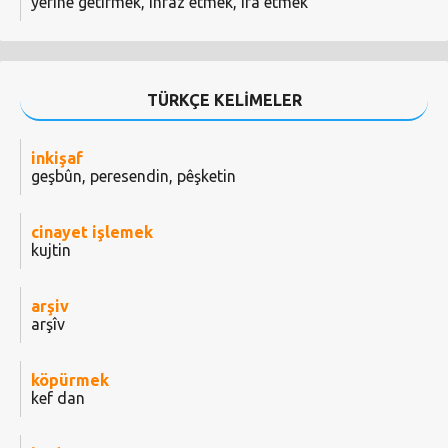
yerine getirmek, infaz etmek, ifa etmek
TÜRKÇE KELİMELER
inkişaf
geşbûn, peresendin, pêşketin
cinayet işlemek
kujtin
arşiv
arşîv
köpürmek
kef dan