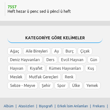
7557
Heft hezar û penc sed û pêncî û heft
KATEGORİYE GÖRE KELİMELER
Ağaç
Aile Bireyleri
Ay
Burç
Çiçek
Deniz Hayvanları
Ders
Evcil Hayvan
Gün
Hayvan
Kıyafet
Kümes Hayvanları
Kuş
Meslek
Mutfak Gereçleri
Renk
Sebze - Meyve
Şehir
Spor
Ülke
Yemek
Albüm
|
Atasözleri
|
Biyografi
|
Erkek İsim Anlamları
|
Frekans
|