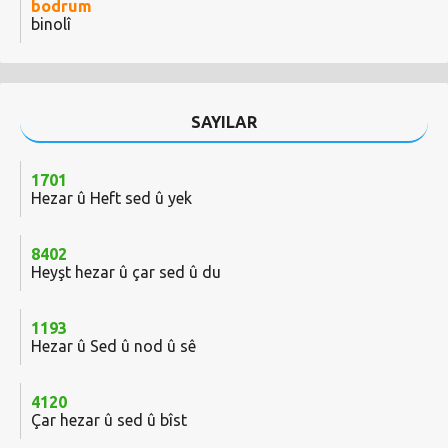
bodrum
binolî
SAYILAR
1701
Hezar û Heft sed û yek
8402
Heyşt hezar û çar sed û du
1193
Hezar û Sed û nod û sê
4120
Çar hezar û sed û bîst