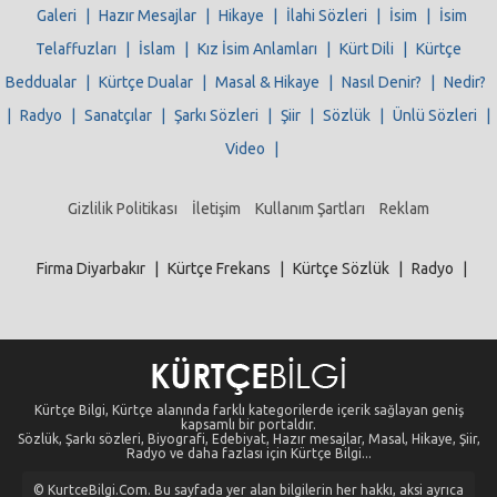
Galeri
|
Hazır Mesajlar
|
Hikaye
|
İlahi Sözleri
|
İsim
|
İsim
Telaffuzları
|
İslam
|
Kız İsim Anlamları
|
Kürt Dili
|
Kürtçe
Beddualar
|
Kürtçe Dualar
|
Masal & Hikaye
|
Nasıl Denir?
|
Nedir?
|
Radyo
|
Sanatçılar
|
Şarkı Sözleri
|
Şiir
|
Sözlük
|
Ünlü Sözleri
|
Video
|
Gizlilik Politikası
İletişim
Kullanım Şartları
Reklam
Firma Diyarbakır
|
Kürtçe Frekans
|
Kürtçe Sözlük
|
Radyo
|
Kürtçe Bilgi, Kürtçe alanında farklı kategorilerde içerik sağlayan geniş
kapsamlı bir portaldır.
Sözlük, Şarkı sözleri, Biyografi, Edebiyat, Hazır mesajlar, Masal, Hikaye, Şiir,
Radyo ve daha fazlası için Kürtçe Bilgi...
© KurtceBilgi.Com. Bu sayfada yer alan bilgilerin her hakkı, aksi ayrıca