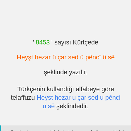
'
8453
' sayısı Kürtçede
Heyşt hezar û çar sed û pêncî û sê
şeklinde yazılır.
Türkçenin kullandığı alfabeye göre
telaffuzu
Heyşt hezar u çar sed u pênci
u sê
şeklindedir.