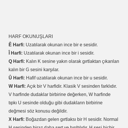
HARF OKUNUŞLARI
Ê Harfi:
Uzatılarak okunan ince bir e sesidir.
Î Harfi:
Uzatılarak okunan ince bir i sesidir.
Q Harfi:
Kalın K sesine yakın olarak gırtlaktan çıkarılan
kalın bir G sesini karşılar.
Û Harfi:
Hafif uzatılarak okunan ince bir u sesidir.
W Harfi:
Açık bir V harfidir. Klasik V sesinden farklıdır.
V harfinde dudaklar birbirine değerken, W harfinde
tıpkı U sesinde olduğu gibi dudakların birbirine
değmesi söz konusu değildir.
X Harfi:
Boğazdan gelen gırtlaksı bir H sesidir. Normal
H sesinden biraz daha sert ve hırıltılıdır. H sesi hiçbir