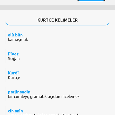
KÜRTÇE KELİMELER
alû bûn
kamaşmak
Pîvaz
Soğan
Kurdî
Kürtçe
parjinandin
bir cümleyi, gramatik açıdan incelemek
cîh anîn