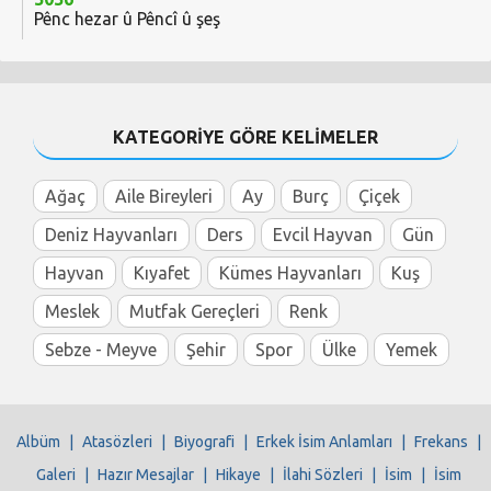
Pênc hezar û Pêncî û şeş
KATEGORİYE GÖRE KELİMELER
Ağaç
Aile Bireyleri
Ay
Burç
Çiçek
Deniz Hayvanları
Ders
Evcil Hayvan
Gün
Hayvan
Kıyafet
Kümes Hayvanları
Kuş
Meslek
Mutfak Gereçleri
Renk
Sebze - Meyve
Şehir
Spor
Ülke
Yemek
Albüm
|
Atasözleri
|
Biyografi
|
Erkek İsim Anlamları
|
Frekans
|
Galeri
|
Hazır Mesajlar
|
Hikaye
|
İlahi Sözleri
|
İsim
|
İsim