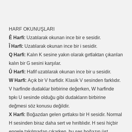
HARF OKUNUŞLARI
Ê Harfi:
Uzatılarak okunan ince bir e sesidir.
Î Harfi:
Uzatılarak okunan ince bir i sesidir.
Q Harfi:
Kalın K sesine yakın olarak gırtlaktan çıkarılan
kalın bir G sesini karşılar.
Û Harfi:
Hafif uzatılarak okunan ince bir u sesidir.
W Harfi:
Açık bir V harfidir. Klasik V sesinden farklıdır.
V harfinde dudaklar birbirine değerken, W harfinde
tıpkı U sesinde olduğu gibi dudakların birbirine
değmesi söz konusu değildir.
X Harfi:
Boğazdan gelen gırtlaksı bir H sesidir. Normal
H sesinden biraz daha sert ve hırıltılıdır. H sesi hiçbir
engele takılmadan çıkarken, bu ses boğazın üst