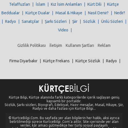
Telaffuzları
|
İslam
|
Kız İsim Anlamları
|
Kürt Dili
|
Kürtçe
Beddualar
|
Kürtçe Dualar
|
Masal & Hikaye
|
Nasıl Denir?
|
Nedir?
|
Radyo
|
Sanatçılar
|
Şarkı Sözleri
|
Şiir
|
Sözlük
|
Ünlü Sözleri
|
Video
|
Gizlilik Politikası
İletişim
Kullanım Şartları
Reklam
Firma Diyarbakır
|
Kürtçe Frekans
|
Kürtçe Sözlük
|
Radyo
|
Kürtçe Bilgi, Kürtçe alanında farklı kategorilerde içerik sağlayan geniş
kapsamlı bir portaldır.
Sözlük, Şarkı sözleri, Biyografi, Edebiyat, Hazır mesajlar, Masal, Hikaye, Şiir,
Radyo ve daha fazlası için Kürtçe Bilgi...
© KurtceBilgi.Com. Bu sayfada yer alan bilgilerin her hakkı, aksi ayrıca
belirtilmediği sürece KurtceBilgi .Com'a aittir. Site içerisinde yer alan
veriler, kâr amacı gütmedikçe her türlü sosyal paylaşım