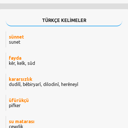
TÜRKÇE KELİMELER
sünnet
sunet
fayda
kêr, kelk, sûd
kararsızlık
dudilî, bêbiryarî, dilodinî, herêneyî
üfürükçü
pifker
su matarası
cewdik