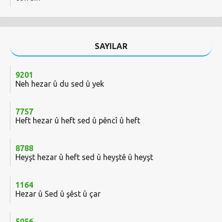
SAYILAR
9201
Neh hezar û du sed û yek
7757
Heft hezar û heft sed û pêncî û heft
8788
Heyşt hezar û heft sed û heyştê û heyşt
1164
Hezar û Sed û şêst û çar
5056