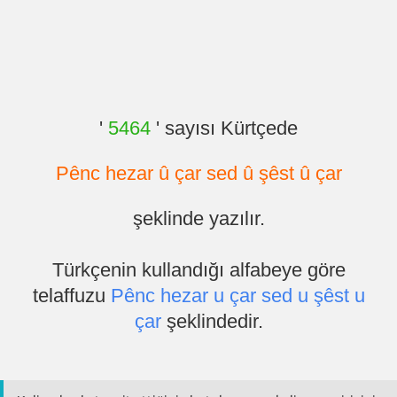
'
5464
' sayısı Kürtçede
Pênc hezar û çar sed û şêst û çar
şeklinde yazılır.
Türkçenin kullandığı alfabeye göre
telaffuzu
Pênc hezar u çar sed u şêst u
çar
şeklindedir.