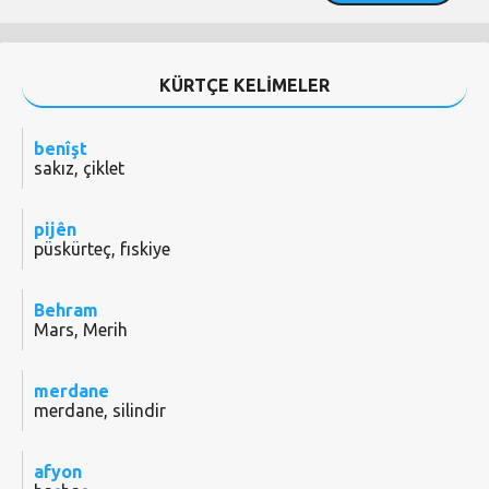
KÜRTÇE KELİMELER
benîşt
sakız, çiklet
pijên
püskürteç, fıskiye
Behram
Mars, Merih
merdane
merdane, silindir
afyon