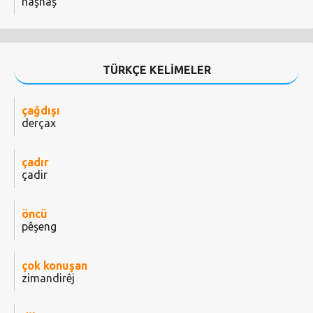
haşhaş
TÜRKÇE KELİMELER
çağdışı
derçax
çadır
çadir
öncü
pêşeng
çok konuşan
zimandirêj