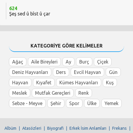
624
Şeş sed û bîst û çar
KATEGORİYE GÖRE KELİMELER
Ağaç
Aile Bireyleri
Ay
Burç
Çiçek
Deniz Hayvanları
Ders
Evcil Hayvan
Gün
Hayvan
Kıyafet
Kümes Hayvanları
Kuş
Meslek
Mutfak Gereçleri
Renk
Sebze - Meyve
Şehir
Spor
Ülke
Yemek
Albüm
|
Atasözleri
|
Biyografi
|
Erkek İsim Anlamları
|
Frekans
|