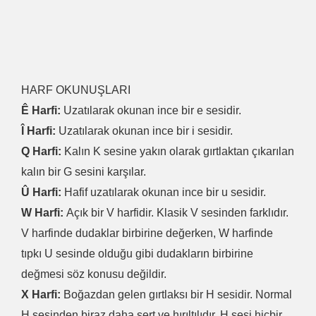
HARF OKUNUŞLARI
Ê Harfi:
Uzatılarak okunan ince bir e sesidir.
Î Harfi:
Uzatılarak okunan ince bir i sesidir.
Q Harfi:
Kalın K sesine yakın olarak gırtlaktan çıkarılan
kalın bir G sesini karşılar.
Û Harfi:
Hafif uzatılarak okunan ince bir u sesidir.
W Harfi:
Açık bir V harfidir. Klasik V sesinden farklıdır.
V harfinde dudaklar birbirine değerken, W harfinde
tıpkı U sesinde olduğu gibi dudakların birbirine
değmesi söz konusu değildir.
X Harfi:
Boğazdan gelen gırtlaksı bir H sesidir. Normal
H sesinden biraz daha sert ve hırıltılıdır. H sesi hiçbir