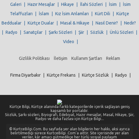
Galeri
|
Hazır Mesajlar
|
Hikaye
|
İlahi Sözleri
|
İsim
|
İsim
Telaffuzları
|
İslam
|
Kız İsim Anlamları
|
Kürt Dili
|
Kürtçe
Beddualar
|
Kürtçe Dualar
|
Masal & Hikaye
|
Nasıl Denir?
|
Nedir?
|
Radyo
|
Sanatçılar
|
Şarkı Sözleri
|
Şiir
|
Sözlük
|
Ünlü Sözleri
|
Video
|
Gizlilik Politikası
İletişim
Kullanım Şartları
Reklam
Firma Diyarbakır
|
Kürtçe Frekans
|
Kürtçe Sözlük
|
Radyo
|
Kürtçe Bilgi, Kürtçe alanında farklı kategorilerde içerik sağlayan geniş
kapsamlı bir portaldır.
Sözlük, Şarkı sözleri, Biyografi, Edebiyat, Hazır mesajlar, Masal, Hikaye, Şiir,
Radyo ve daha fazlası için Kürtçe Bilgi...
© KurtceBilgi.Com. Bu sayfada yer alan bilgilerin her hakkı, aksi ayrıca
belirtilmediği sürece KurtceBilgi .Com'a aittir. Site içerisinde yer alan
veriler, kâr amacı gütmedikçe her türlü sosyal paylaşım