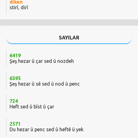
diken
stirî, dirî
SAYILAR
6419
Şeş hezar û çar sed û nozdeh
6395
Şeş hezar û sê sed û nod û penc
724
Heft sed û bîst û çar
2571
Du hezar û penc sed û heftê û yek