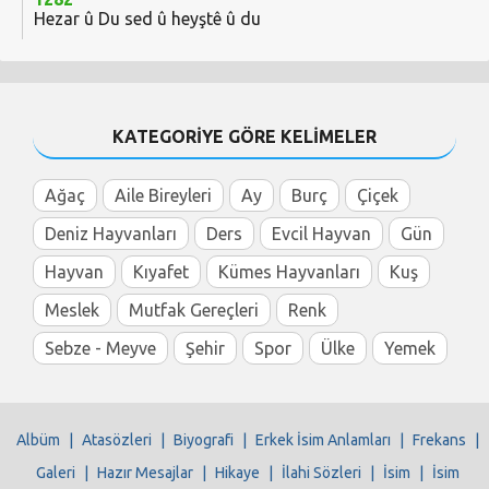
Hezar û Du sed û heyştê û du
KATEGORİYE GÖRE KELİMELER
Ağaç
Aile Bireyleri
Ay
Burç
Çiçek
Deniz Hayvanları
Ders
Evcil Hayvan
Gün
Hayvan
Kıyafet
Kümes Hayvanları
Kuş
Meslek
Mutfak Gereçleri
Renk
Sebze - Meyve
Şehir
Spor
Ülke
Yemek
Albüm
|
Atasözleri
|
Biyografi
|
Erkek İsim Anlamları
|
Frekans
|
Galeri
|
Hazır Mesajlar
|
Hikaye
|
İlahi Sözleri
|
İsim
|
İsim