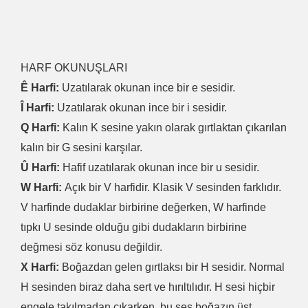
HARF OKUNUŞLARI
Ê Harfi:
Uzatılarak okunan ince bir e sesidir.
Î Harfi:
Uzatılarak okunan ince bir i sesidir.
Q Harfi:
Kalın K sesine yakın olarak gırtlaktan çıkarılan
kalın bir G sesini karşılar.
Û Harfi:
Hafif uzatılarak okunan ince bir u sesidir.
W Harfi:
Açık bir V harfidir. Klasik V sesinden farklıdır.
V harfinde dudaklar birbirine değerken, W harfinde
tıpkı U sesinde olduğu gibi dudakların birbirine
değmesi söz konusu değildir.
X Harfi:
Boğazdan gelen gırtlaksı bir H sesidir. Normal
H sesinden biraz daha sert ve hırıltılıdır. H sesi hiçbir
engele takılmadan çıkarken, bu ses boğazın üst