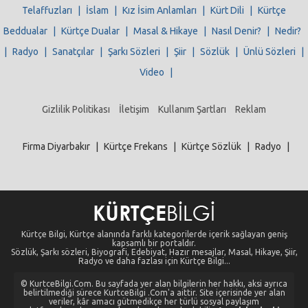
Telaffuzları
|
İslam
|
Kız İsim Anlamları
|
Kürt Dili
|
Kürtçe
Beddualar
|
Kürtçe Dualar
|
Masal & Hikaye
|
Nasıl Denir?
|
Nedir?
|
Radyo
|
Sanatçılar
|
Şarkı Sözleri
|
Şiir
|
Sözlük
|
Ünlü Sözleri
|
Video
|
Gizlilik Politikası
İletişim
Kullanım Şartları
Reklam
Firma Diyarbakır
|
Kürtçe Frekans
|
Kürtçe Sözlük
|
Radyo
|
Kürtçe Bilgi, Kürtçe alanında farklı kategorilerde içerik sağlayan geniş
kapsamlı bir portaldır.
Sözlük, Şarkı sözleri, Biyografi, Edebiyat, Hazır mesajlar, Masal, Hikaye, Şiir,
Radyo ve daha fazlası için Kürtçe Bilgi...
© KurtceBilgi.Com. Bu sayfada yer alan bilgilerin her hakkı, aksi ayrıca
belirtilmediği sürece KurtceBilgi .Com'a aittir. Site içerisinde yer alan
veriler, kâr amacı gütmedikçe her türlü sosyal paylaşım