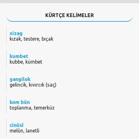
KÜRTÇE KELİMELER
xizag
kızak, testere, bıçak
kumbet
kubbe, kümbet
gangilok
gelincik, kıvırcık (saç)
kom bûn
toplanma, temerküz
cinûsî
melûn, lanetli