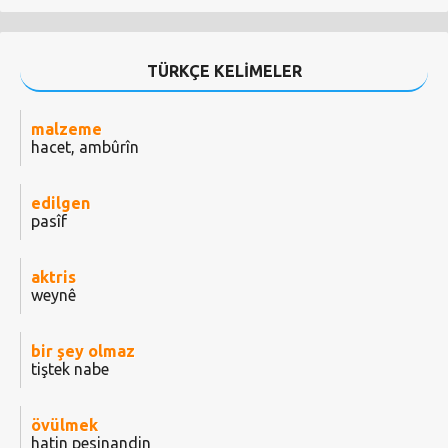
TÜRKÇE KELİMELER
malzeme
hacet, ambûrîn
edilgen
pasîf
aktris
weynê
bir şey olmaz
tiştek nabe
övülmek
hatin pesinandin