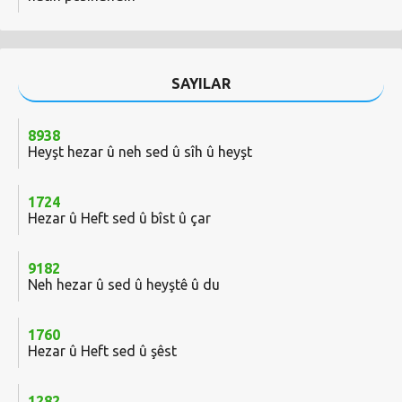
SAYILAR
8938
Heyşt hezar û neh sed û sîh û heyşt
1724
Hezar û Heft sed û bîst û çar
9182
Neh hezar û sed û heyştê û du
1760
Hezar û Heft sed û şêst
1282