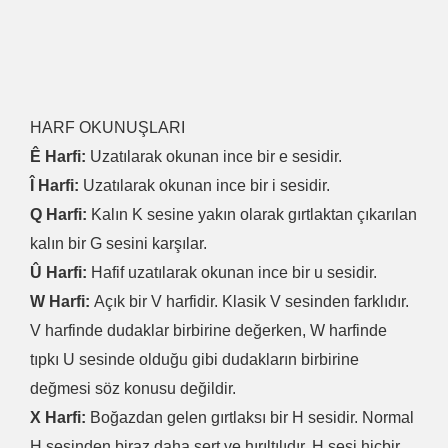
HARF OKUNUŞLARI
Ê Harfi:
Uzatılarak okunan ince bir e sesidir.
Î Harfi:
Uzatılarak okunan ince bir i sesidir.
Q Harfi:
Kalın K sesine yakın olarak gırtlaktan çıkarılan
kalın bir G sesini karşılar.
Û Harfi:
Hafif uzatılarak okunan ince bir u sesidir.
W Harfi:
Açık bir V harfidir. Klasik V sesinden farklıdır.
V harfinde dudaklar birbirine değerken, W harfinde
tıpkı U sesinde olduğu gibi dudakların birbirine
değmesi söz konusu değildir.
X Harfi:
Boğazdan gelen gırtlaksı bir H sesidir. Normal
H sesinden biraz daha sert ve hırıltılıdır. H sesi hiçbir