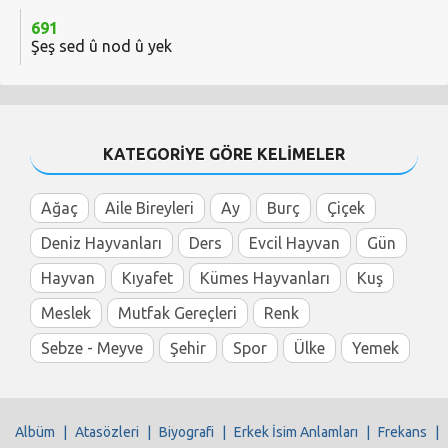
691
Şeş sed û nod û yek
KATEGORİYE GÖRE KELİMELER
Ağaç
Aile Bireyleri
Ay
Burç
Çiçek
Deniz Hayvanları
Ders
Evcil Hayvan
Gün
Hayvan
Kıyafet
Kümes Hayvanları
Kuş
Meslek
Mutfak Gereçleri
Renk
Sebze - Meyve
Şehir
Spor
Ülke
Yemek
Albüm
|
Atasözleri
|
Biyografi
|
Erkek İsim Anlamları
|
Frekans
|