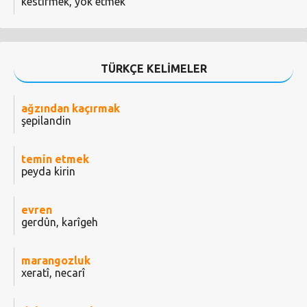
kestirmek, yok etmek
TÜRKÇE KELİMELER
ağzından kaçırmak
şepilandin
temin etmek
peyda kirin
evren
gerdûn, karîgeh
marangozluk
xeratî, necarî