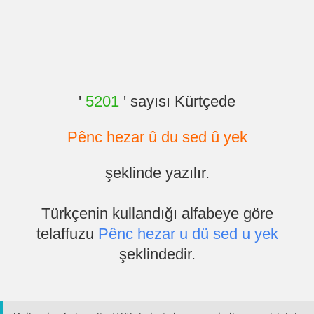
'
5201
' sayısı Kürtçede
Pênc hezar û du sed û yek
şeklinde yazılır.
Türkçenin kullandığı alfabeye göre
telaffuzu
Pênc hezar u dü sed u yek
şeklindedir.