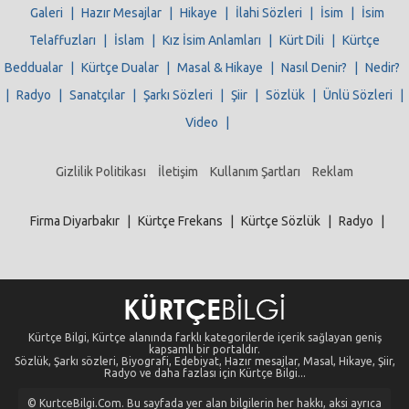
Galeri
|
Hazır Mesajlar
|
Hikaye
|
İlahi Sözleri
|
İsim
|
İsim
Telaffuzları
|
İslam
|
Kız İsim Anlamları
|
Kürt Dili
|
Kürtçe
Beddualar
|
Kürtçe Dualar
|
Masal & Hikaye
|
Nasıl Denir?
|
Nedir?
|
Radyo
|
Sanatçılar
|
Şarkı Sözleri
|
Şiir
|
Sözlük
|
Ünlü Sözleri
|
Video
|
Gizlilik Politikası
İletişim
Kullanım Şartları
Reklam
Firma Diyarbakır
|
Kürtçe Frekans
|
Kürtçe Sözlük
|
Radyo
|
Kürtçe Bilgi, Kürtçe alanında farklı kategorilerde içerik sağlayan geniş
kapsamlı bir portaldır.
Sözlük, Şarkı sözleri, Biyografi, Edebiyat, Hazır mesajlar, Masal, Hikaye, Şiir,
Radyo ve daha fazlası için Kürtçe Bilgi...
© KurtceBilgi.Com. Bu sayfada yer alan bilgilerin her hakkı, aksi ayrıca