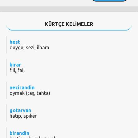
KÜRTÇE KELİMELER
hest
duygu, sezi, ilham
kirar
fiil, fail
necirandin
oymak (taş, tahta)
gotarvan
hatip, spiker
birandin