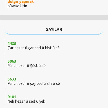
dolgu yapmak
pûwaz kirin
SAYILAR
4423
Çar hezar û çar sed û bîst û sê
5063
Pênc hezar û Şêst û sê
5633
Pênc hezar û şeş sed û sîh û sê
9101
Neh hezar û sed û yek