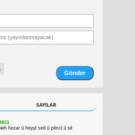
.
SAYILAR
9853
Neh hezar û heyşt sed û pêncî û sê