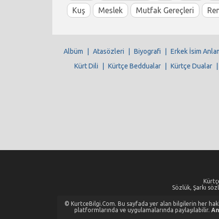
Kuş
Meslek
Mutfak Gereçleri
Re
Albüm
|
Atasözleri
|
Biyografi
|
Erkek İsim Anla
Kürt Dili
|
Kürtçe Beddualar
|
Kürtçe Dualar
Kürtçe
Sözlük, Şarkı sözl
© KurtceBilgi.Com. Bu sayfada yer alan bilgilerin her hakkı
platformlarında ve uygulamalarında paylaşılabilir.
An