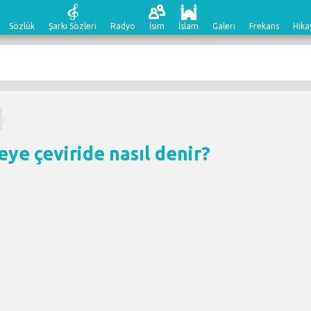
Sözlük
Şarkı Sözleri
Radyo
İsim
İslam
Galeri
Frekans
Hika
eye çeviri
de nasıl denir?