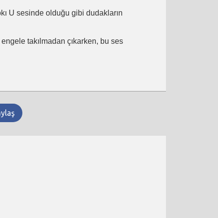
ıpkı U sesinde olduğu gibi dudakların
ir engele takılmadan çıkarken, bu ses
aylaş