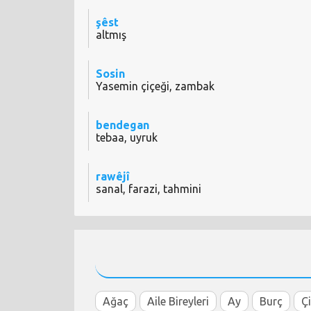
şêst
altmış
Sosin
Yasemin çiçeği, zambak
bendegan
tebaa, uyruk
rawêjî
sanal, farazi, tahmini
Ağaç
Aile Bireyleri
Ay
Burç
Ç