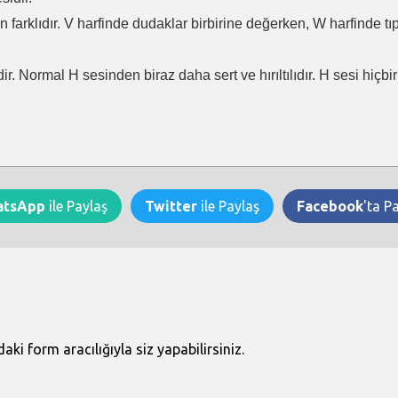
en farklıdır. V harfinde dudaklar birbirine değerken, W harfinde t
ir. Normal H sesinden biraz daha sert ve hırıltılıdır. H sesi hiçb
atsApp
ile Paylaş
Twitter
ile Paylaş
Facebook
'ta P
i form aracılığıyla siz yapabilirsiniz.