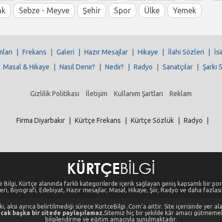
nk
Sebze - Meyve
Şehir
Spor
Ülke
Yemek
mları
|
Frekans
|
Galeri
|
Hazır Mesajlar
|
Hikaye
|
İlahi Sözleri
|
İs
|
Masal & Hikaye
|
Nasıl Denir?
|
Nedir?
|
Radyo
|
Sanatçılar
|
Şarkı 
Gizlilik Politikası
İletişim
Kullanım Şartları
Reklam
Firma Diyarbakır
|
Kürtçe Frekans
|
Kürtçe Sözlük
|
Radyo
|
 Bilgi, Kürtçe alanında farklı kategorilerde içerik sağlayan geniş kapsamlı bir port
eri, Biyografi, Edebiyat, Hazır mesajlar, Masal, Hikaye, Şiir, Radyo ve daha fazlası i
, aksi ayrıca belirtilmediği sürece KurtceBilgi .Com'a aittir. Site içerisinde yer 
cak başka bir sitede paylaşılamaz.
Sitemiz hiç bir şekilde kâr amacı gütmeme
bilgilendirme ve eğitim amacıyla sunulmaktadır.