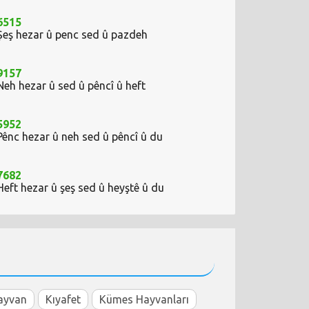
6515
Şeş hezar û penc sed û pazdeh
9157
Neh hezar û sed û pêncî û heft
5952
Pênc hezar û neh sed û pêncî û du
7682
Heft hezar û şeş sed û heyştê û du
ayvan
Kıyafet
Kümes Hayvanları