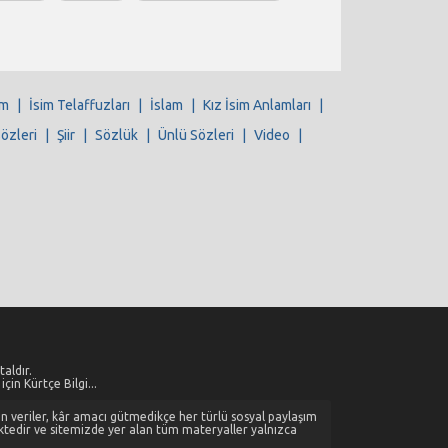
im
|
İsim Telaffuzları
|
İslam
|
Kız İsim Anlamları
|
Sözleri
|
Şiir
|
Sözlük
|
Ünlü Sözleri
|
Video
|
aldır.
çin Kürtçe Bilgi...
alan veriler, kâr amacı gütmedikçe her türlü sosyal paylaşım
ktedir ve sitemizde yer alan tüm materyaller yalnızca