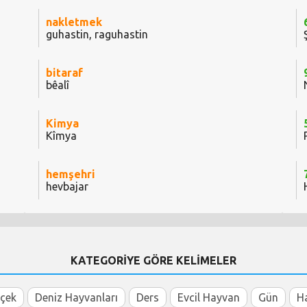
nakletmek
guhastin, raguhastin
bitaraf
bêalî
Kimya
Kîmya
hemşehri
hevbajar
KATEGORİYE GÖRE KELİMELER
içek
Deniz Hayvanları
Ders
Evcil Hayvan
Gün
H