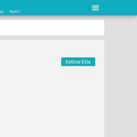
ye
Nedir?
Kelime Ekle