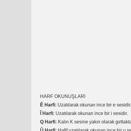
HARF OKUNUŞLARI
Ê Harfi:
Uzatılarak okunan ince bir e sesidir
Î Harfi:
Uzatılarak okunan ince bir i sesidir.
Q Harfi:
Kalın K sesine yakın olarak gırtlakta
Û Harfi:
Hafif uzatılarak okunan ince bir u se