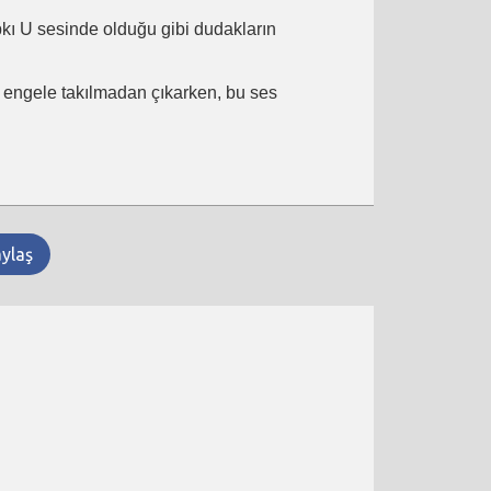
ıpkı U sesinde olduğu gibi dudakların
ir engele takılmadan çıkarken, bu ses
aylaş