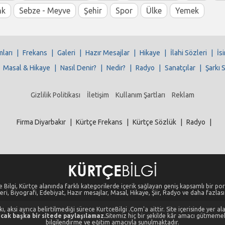
nk
Sebze - Meyve
Şehir
Spor
Ülke
Yemek
mları
|
Frekans
|
Galeri
|
Hazır Mesajlar
|
Hikaye
|
İlahi Sözleri
|
İs
|
Masal & Hikaye
|
Nasıl Denir?
|
Nedir?
|
Radyo
|
Sanatçılar
|
Şarkı 
Gizlilik Politikası
İletişim
Kullanım Şartları
Reklam
Firma Diyarbakır
|
Kürtçe Frekans
|
Kürtçe Sözlük
|
Radyo
|
 Bilgi, Kürtçe alanında farklı kategorilerde içerik sağlayan geniş kapsamlı bir port
eri, Biyografi, Edebiyat, Hazır mesajlar, Masal, Hikaye, Şiir, Radyo ve daha fazlası i
, aksi ayrıca belirtilmediği sürece KurtceBilgi .Com'a aittir. Site içerisinde yer 
cak başka bir sitede paylaşılamaz.
Sitemiz hiç bir şekilde kâr amacı gütmeme
bilgilendirme ve eğitim amacıyla sunulmaktadır.