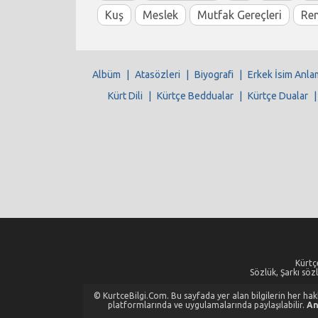
Kuş
Meslek
Mutfak Gereçleri
Re
Albüm
|
Atasözleri
|
Biyografi
|
Erkek İsim Anla
Kürt Dili
|
Kürtçe Beddualar
|
Kürtçe Dualar
Kürtçe
Sözlük, Şarkı sözl
© KurtceBilgi.Com. Bu sayfada yer alan bilgilerin her hakkı
platformlarında ve uygulamalarında paylaşılabilir.
An