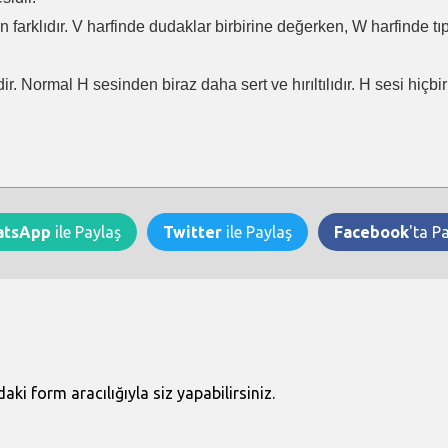
en farklıdır. V harfinde dudaklar birbirine değerken, W harfinde t
ir. Normal H sesinden biraz daha sert ve hırıltılıdır. H sesi hiçb
atsApp
ile Paylaş
Twitter
ile Paylaş
Facebook
'ta P
i form aracılığıyla siz yapabilirsiniz.