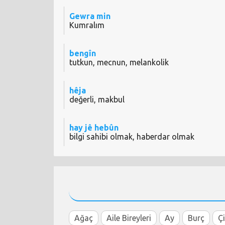
Gewra min
Kumralım
bengîn
tutkun, mecnun, melankolik
hêja
değerli, makbul
hay jê hebûn
bilgi sahibi olmak, haberdar olmak
Ağaç
Aile Bireyleri
Ay
Burç
Ç