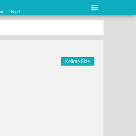
ye
Nedir?
Kelime Ekle