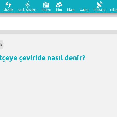
Sözlük
Şarkı Sözleri
Radyo
İsim
İslam
Galeri
Frekans
Hika
ak
çeye çeviri
de nasıl denir?