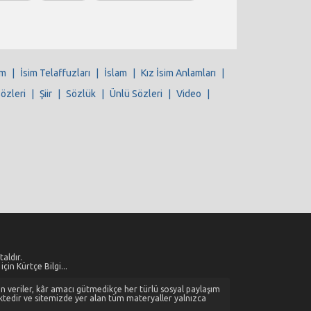
im
|
İsim Telaffuzları
|
İslam
|
Kız İsim Anlamları
|
Sözleri
|
Şiir
|
Sözlük
|
Ünlü Sözleri
|
Video
|
aldır.
çin Kürtçe Bilgi...
alan veriler, kâr amacı gütmedikçe her türlü sosyal paylaşım
ktedir ve sitemizde yer alan tüm materyaller yalnızca