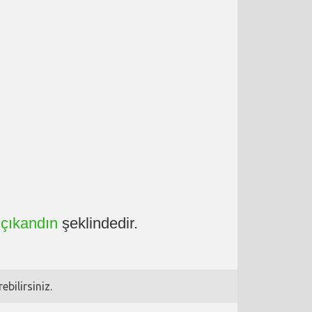
uçıkandın
şeklindedir.
bilirsiniz.