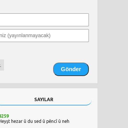
.
SAYILAR
8259
Heyşt hezar û du sed û pêncî û neh