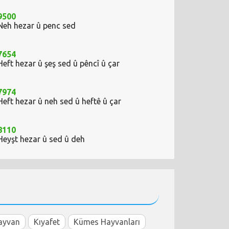
9500
Neh hezar û penc sed
7654
Heft hezar û şeş sed û pêncî û çar
7974
Heft hezar û neh sed û heftê û çar
8110
Heyşt hezar û sed û deh
ayvan
Kıyafet
Kümes Hayvanları