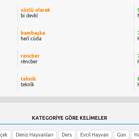
sözlü olarak
bi devkî
bambaşka
herî cûda
rencber
rêncber
teknik
teknîk
KATEGORİYE GÖRE KELİMELER
içek
Deniz Hayvanları
Ders
Evcil Hayvan
Gün
H