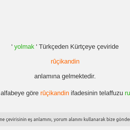
'
yolmak
' Türkçeden Kürtçeye çeviride
rûçikandin
anlamına gelmektedir.
ı alfabeye göre
rûçikandin
ifadesinin telaffuzu
r
ime çevirisinin eş anlamını, yorum alanını kullanarak bize göndere