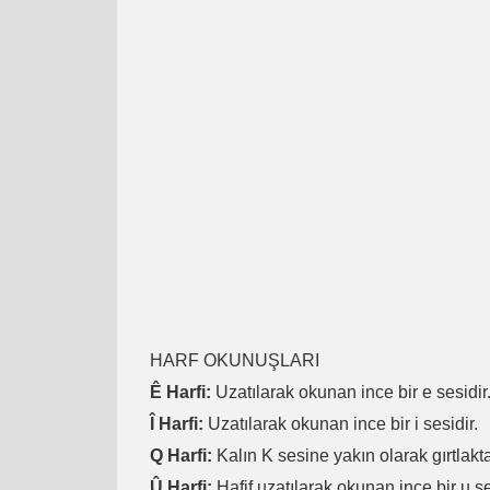
HARF OKUNUŞLARI
Ê Harfi:
Uzatılarak okunan ince bir e sesidir
Î Harfi:
Uzatılarak okunan ince bir i sesidir.
Q Harfi:
Kalın K sesine yakın olarak gırtlakta
Û Harfi:
Hafif uzatılarak okunan ince bir u se