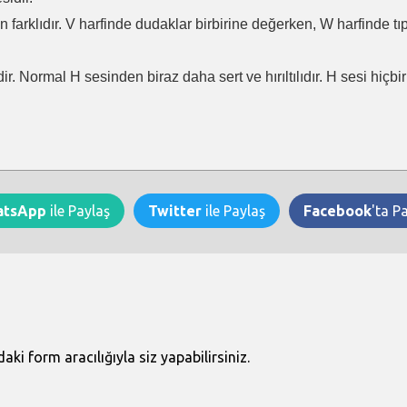
en farklıdır. V harfinde dudaklar birbirine değerken, W harfinde t
ir. Normal H sesinden biraz daha sert ve hırıltılıdır. H sesi hiçb
atsApp
ile Paylaş
Twitter
ile Paylaş
Facebook
'ta P
i form aracılığıyla siz yapabilirsiniz.