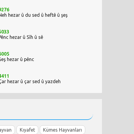
9276
Neh hezar û du sed û heftê û şeş
5033
Pênc hezar û Sîh û sê
6005
Şeş hezar û pênc
4411
Çar hezar û çar sed û yazdeh
ayvan
Kıyafet
Kümes Hayvanları