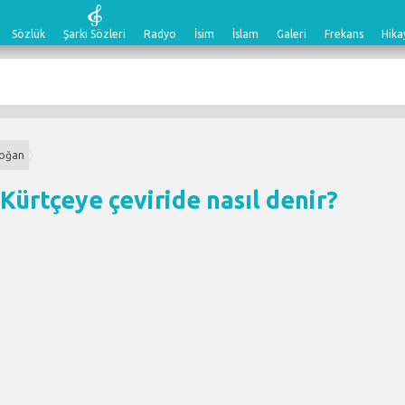
Sözlük
Şarkı Sözleri
Radyo
İsim
İslam
Galeri
Frekans
Hika
soğan
Kürtçeye çeviri
de nasıl denir?