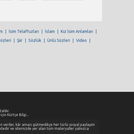
im
|
İsim Telaffuzları
|
İslam
|
Kız İsim Anlamları
|
Sözleri
|
Şiir
|
Sözlük
|
Ünlü Sözleri
|
Video
|
aldır.
çin Kürtçe Bilgi...
alan veriler, kâr amacı gütmedikçe her türlü sosyal paylaşım
ktedir ve sitemizde yer alan tüm materyaller yalnızca