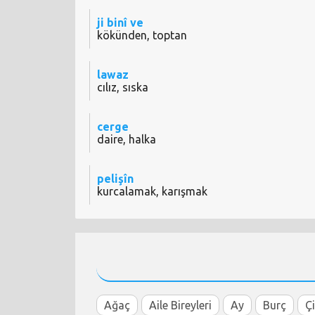
ji binî ve
kökünden, toptan
lawaz
cılız, sıska
cerge
daire, halka
pelişîn
kurcalamak, karışmak
Ağaç
Aile Bireyleri
Ay
Burç
Ç