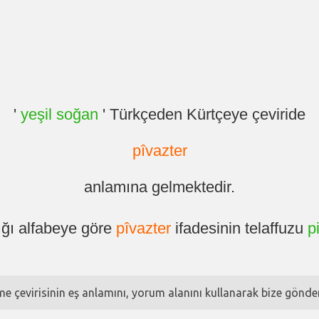
'
yeşil soğan
' Türkçeden Kürtçeye çeviride
pîvazter
anlamına gelmektedir.
ığı alfabeye göre
pîvazter
ifadesinin telaffuzu
p
ime çevirisinin eş anlamını, yorum alanını kullanarak bize göndere