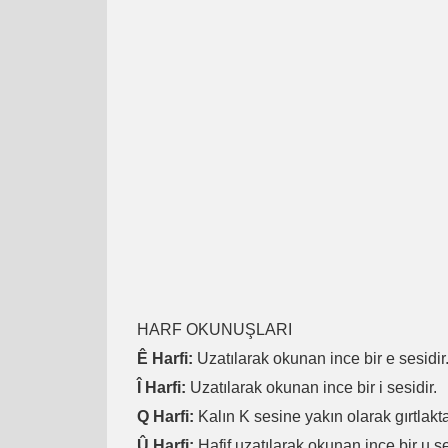
HARF OKUNUŞLARI
Ê Harfi:
Uzatılarak okunan ince bir e sesidir
Î Harfi:
Uzatılarak okunan ince bir i sesidir.
Q Harfi:
Kalın K sesine yakın olarak gırtlakta
Û Harfi:
Hafif uzatılarak okunan ince bir u se