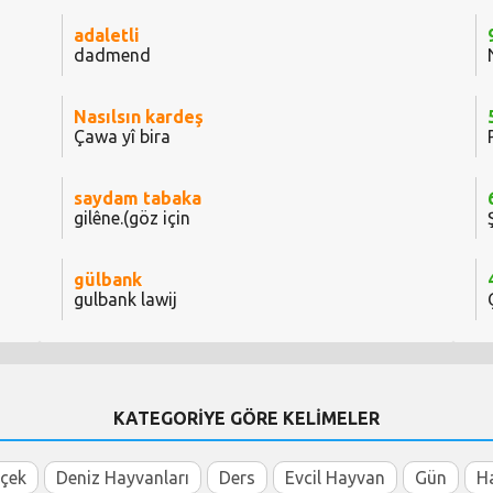
adaletli
dadmend
Nasılsın kardeş
Çawa yî bira
saydam tabaka
gilêne.(göz için
gülbank
gulbank lawij
KATEGORİYE GÖRE KELİMELER
içek
Deniz Hayvanları
Ders
Evcil Hayvan
Gün
H