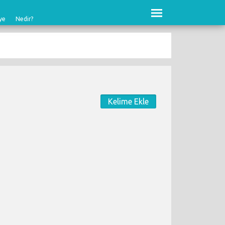
ye
Nedir?
Kelime Ekle