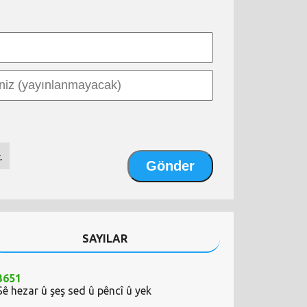
.
SAYILAR
3651
Sê hezar û şeş sed û pêncî û yek