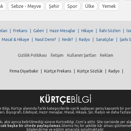
nk
Sebze - Meyve
Şehir
Spor
Ülke
Yemek
mları
|
Frekans
|
Galeri
|
Hazır Mesajlar
|
Hikaye
|
İlahi Sözleri
|
İs
|
Masal & Hikaye
|
Nasıl Denir?
|
Nedir?
|
Radyo
|
Sanatçılar
|
Şarkı 
Gizlilik Politikası
İletişim
Kullanım Şartları
Reklam
Firma Diyarbakır
|
Kürtçe Frekans
|
Kürtçe Sözlük
|
Radyo
|
 Bilgi, Kürtçe alanında farklı kategorilerde içerik sağlayan geniş kapsamlı bir port
eri, Biyografi, Edebiyat, Hazır mesajlar, Masal, Hikaye, Şiir, Radyo ve daha fazlası i
, aksi ayrıca belirtilmediği sürece KurtceBilgi .Com'a aittir. Site içerisinde yer 
cak başka bir sitede paylaşılamaz.
Sitemiz hiç bir şekilde kâr amacı gütmeme
bilgilendirme ve eğitim amacıyla sunulmaktadır.