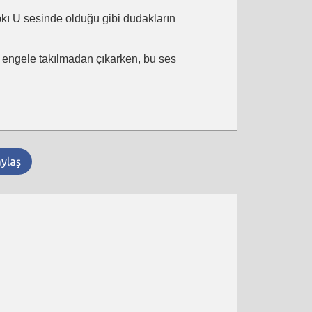
ıpkı U sesinde olduğu gibi dudakların
ir engele takılmadan çıkarken, bu ses
aylaş