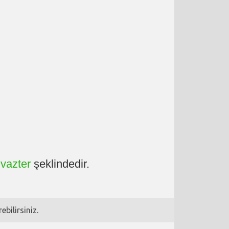
ivazter
şeklindedir.
bilirsiniz.