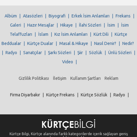
Albüm
|
Atasözleri
|
Biyografi
|
Erkek İsim Anlamları
|
Frekans
|
Galeri
|
Hazır Mesajlar
|
Hikaye
|
İlahi Sözleri
|
İsim
|
İsim
Telaffuzları
|
İslam
|
Kız İsim Anlamları
|
Kürt Dili
|
Kürtçe
Beddualar
|
Kürtçe Dualar
|
Masal & Hikaye
|
Nasıl Denir?
|
Nedir?
|
Radyo
|
Sanatçılar
|
Şarkı Sözleri
|
Şiir
|
Sözlük
|
Ünlü Sözleri
|
Video
|
Gizlilik Politikası
İletişim
Kullanım Şartları
Reklam
Firma Diyarbakır
|
Kürtçe Frekans
|
Kürtçe Sözlük
|
Radyo
|
Kürtçe Bilgi, Kürtçe alanında farklı kategorilerde içerik sağlayan geniş