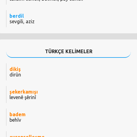
berdil
sevgili, aziz
TÜRKÇE KELİMELER
dikiş
dirûn
şekerkamışı
levenê şêrinî
badem
behîv