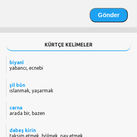
KÜRTÇE KELİMELER
biyanî
yabancı, ecnebi
şil bûn
ıslanmak, yaşarmak
carna
arada bir, bazen
dabeş kirin
taksim etmek, bölmek, pay etmek