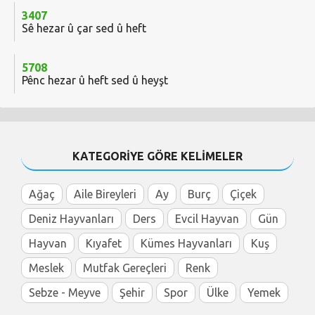
3407
Sê hezar û çar sed û heft
5708
Pênc hezar û heft sed û heyşt
KATEGORİYE GÖRE KELİMELER
Ağaç
Aile Bireyleri
Ay
Burç
Çiçek
Deniz Hayvanları
Ders
Evcil Hayvan
Gün
Hayvan
Kıyafet
Kümes Hayvanları
Kuş
Meslek
Mutfak Gereçleri
Renk
Sebze - Meyve
Şehir
Spor
Ülke
Yemek