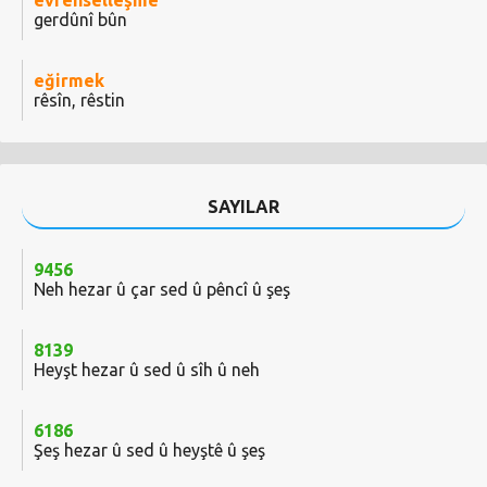
evrenselleşme
gerdûnî bûn
eğirmek
rêsîn, rêstin
SAYILAR
9456
Neh hezar û çar sed û pêncî û şeş
8139
Heyşt hezar û sed û sîh û neh
6186
Şeş hezar û sed û heyştê û şeş