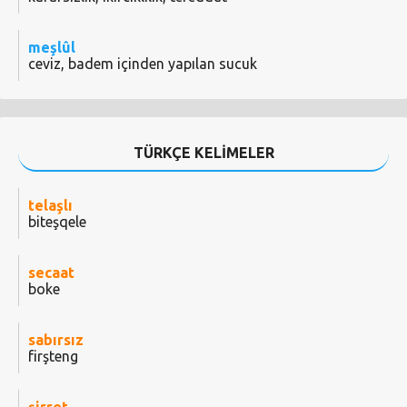
meşlûl
ceviz, badem içinden yapılan sucuk
TÜRKÇE KELİMELER
telaşlı
biteşqele
secaat
boke
sabırsız
firşteng