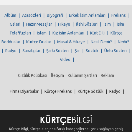
Albüm
|
Atasözleri
|
Biyografi
|
Erkek İsim Anlamları
|
Frekans
|
Galeri
|
Hazır Mesajlar
|
Hikaye
|
İlahi Sözleri
|
İsim
|
İsim
Telaffuzları
|
İslam
|
Kız İsim Anlamları
|
Kürt Dili
|
Kürtçe
Beddualar
|
Kürtçe Dualar
|
Masal & Hikaye
|
Nasıl Denir?
|
Nedir?
|
Radyo
|
Sanatçılar
|
Şarkı Sözleri
|
Şiir
|
Sözlük
|
Ünlü Sözleri
|
Video
|
Gizlilik Politikası
İletişim
Kullanım Şartları
Reklam
Firma Diyarbakır
|
Kürtçe Frekans
|
Kürtçe Sözlük
|
Radyo
|
Kürtçe Bilgi, Kürtçe alanında farklı kategorilerde içerik sağlayan geniş