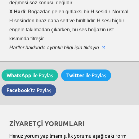
değmesi söz konusu değildir.
X Harfi:
Boğazdan gelen gırtlaksı bir H sesidir. Normal
H sesinden biraz daha sert ve hırıltılıdır. H sesi hiçbir
engele takılmadan çıkarken, bu ses boğazın üst
kısmında titreşir.
Harfler hakkında ayrıntılı bilgi için tıklayın.
WhatsApp
ile Paylaş
Twitter
ile Paylaş
Facebook
'ta Paylaş
ZİYARETÇİ YORUMLARI
Henüz yorum yapılmamış. İlk yorumu aşağıdaki form