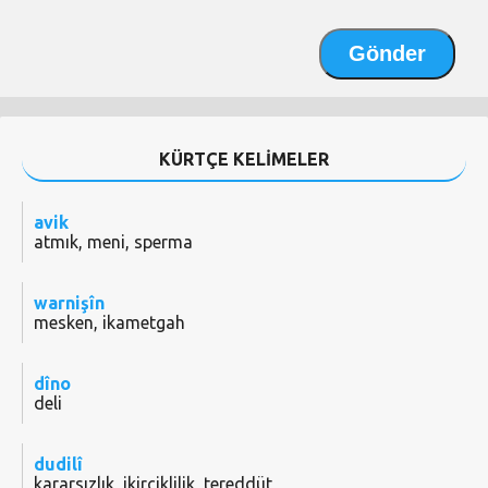
KÜRTÇE KELİMELER
avik
atmık, meni, sperma
warnişîn
mesken, ikametgah
dîno
deli
dudilî
kararsızlık, ikirciklilik, tereddüt