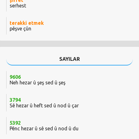
şirret
serhest
terakki etmek
pêşve çûn
SAYILAR
9606
Neh hezar û şeş sed û şeş
3794
Sê hezar û heft sed û nod û çar
5392
Pênc hezar û sê sed û nod û du