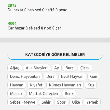
2975
Du hezar û neh sed û heftê û penc
4394
Çar hezar û sê sed û nod û çar
KATEGORİYE GÖRE KELİMELER
Ağaç
Aile Bireyleri
Ay
Burç
Çiçek
Deniz Hayvanları
Ders
Evcil Hayvan
Gün
Hayvan
Kıyafet
Kümes Hayvanları
Kuş
Meslek
Mutfak Gereçleri
Renk
Sebze - Meyve
Şehir
Spor
Ülke
Yemek