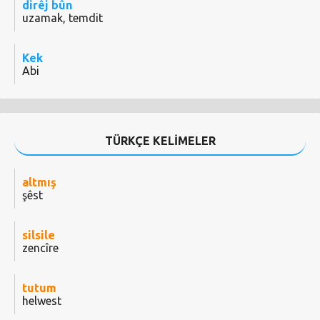
dirêj bûn
uzamak, temdit
Kek
Abi
TÜRKÇE KELİMELER
altmış
şêst
silsile
zencîre
tutum
helwest