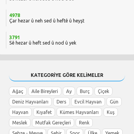
4978
Çar hezar û neh sed û heftê û heyşt
3791
Sê hezar û heft sed û nod û yek
KATEGORİYE GÖRE KELİMELER
Ağaç
Aile Bireyleri
Ay
Burç
Çiçek
Deniz Hayvanları
Ders
Evcil Hayvan
Gün
Hayvan
Kıyafet
Kümes Hayvanları
Kuş
Meslek
Mutfak Gereçleri
Renk
Sebze - Meyve
Şehir
Spor
Ülke
Yemek