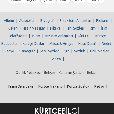
Albüm
|
Atasözleri
|
Biyografi
|
Erkek İsim Anlamları
|
Frekans
|
Galeri
|
Hazır Mesajlar
|
Hikaye
|
İlahi Sözleri
|
İsim
|
İsim
Telaffuzları
|
İslam
|
Kız İsim Anlamları
|
Kürt Dili
|
Kürtçe
Beddualar
|
Kürtçe Dualar
|
Masal & Hikaye
|
Nasıl Denir?
|
Nedir?
|
Radyo
|
Sanatçılar
|
Şarkı Sözleri
|
Şiir
|
Sözlük
|
Ünlü Sözleri
|
Video
|
Gizlilik Politikası
İletişim
Kullanım Şartları
Reklam
Firma Diyarbakır
|
Kürtçe Frekans
|
Kürtçe Sözlük
|
Radyo
|