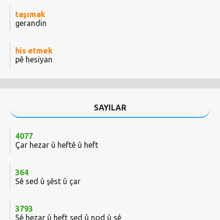
taşımak
gerandin
his etmek
pê hesiyan
SAYILAR
4077
Çar hezar û heftê û heft
364
Sê sed û şêst û çar
3793
Sê hezar û heft sed û nod û sê