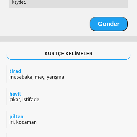
kaydet.
KÜRTÇE KELİMELER
tirad
müsabaka, maç, yarışma
havil
çıkar, istifade
pîltan
iri, kocaman