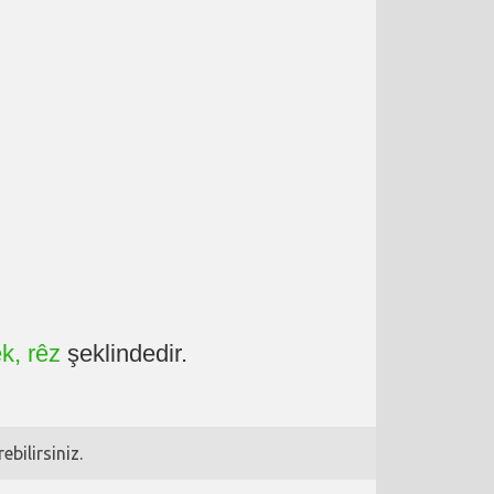
êk, rêz
şeklindedir.
bilirsiniz.