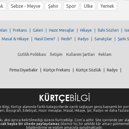
nk
Sebze - Meyve
Şehir
Spor
Ülke
Yemek
mları
|
Frekans
|
Galeri
|
Hazır Mesajlar
|
Hikaye
|
İlahi Sözleri
|
İs
|
Masal & Hikaye
|
Nasıl Denir?
|
Nedir?
|
Radyo
|
Sanatçılar
|
Şarkı 
Gizlilik Politikası
İletişim
Kullanım Şartları
Reklam
Firma Diyarbakır
|
Kürtçe Frekans
|
Kürtçe Sözlük
|
Radyo
|
 Bilgi, Kürtçe alanında farklı kategorilerde içerik sağlayan geniş kapsamlı bir port
eri, Biyografi, Edebiyat, Hazır mesajlar, Masal, Hikaye, Şiir, Radyo ve daha fazlası i
, aksi ayrıca belirtilmediği sürece KurtceBilgi .Com'a aittir. Site içerisinde yer 
cak başka bir sitede paylaşılamaz.
Sitemiz hiç bir şekilde kâr amacı gütmeme
bilgilendirme ve eğitim amacıyla sunulmaktadır.