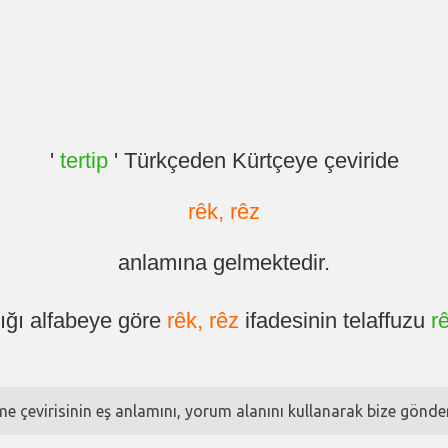
'
tertip
' Türkçeden Kürtçeye çeviride
rêk, rêz
anlamına gelmektedir.
ığı alfabeye göre
rêk, rêz
ifadesinin telaffuzu
r
ime çevirisinin eş anlamını, yorum alanını kullanarak bize göndere