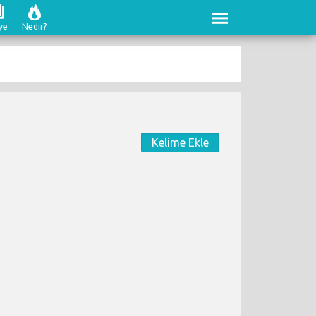
ye
Nedir?
Kelime Ekle