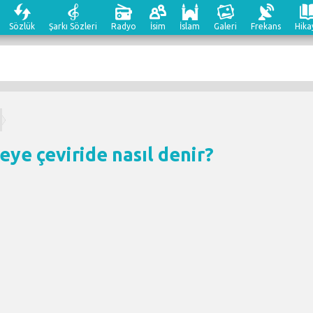
Sözlük
Şarkı Sözleri
Radyo
İsim
İslam
Galeri
Frekans
Hika
eye çeviri
de nasıl denir?