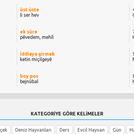
üst üste
li ser hev
ek süre
pêvedem, mehîl
iddiaya girmek
ketin miçilgeyê
boy pos
bejnûbal
KATEGORİYE GÖRE KELİMELER
içek
Deniz Hayvanları
Ders
Evcil Hayvan
Gün
H