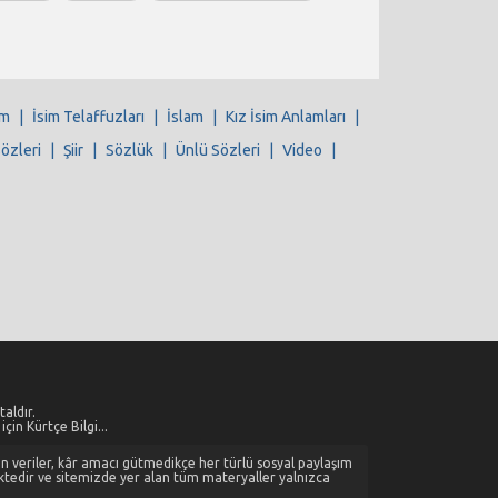
im
|
İsim Telaffuzları
|
İslam
|
Kız İsim Anlamları
|
Sözleri
|
Şiir
|
Sözlük
|
Ünlü Sözleri
|
Video
|
aldır.
çin Kürtçe Bilgi...
alan veriler, kâr amacı gütmedikçe her türlü sosyal paylaşım
ktedir ve sitemizde yer alan tüm materyaller yalnızca