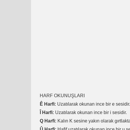
HARF OKUNUŞLARI
Ê Harfi:
Uzatılarak okunan ince bir e sesidir
Î Harfi:
Uzatılarak okunan ince bir i sesidir.
Q Harfi:
Kalın K sesine yakın olarak gırtlakta
Û Harfi:
Hafif uzatılarak okunan ince bir u se