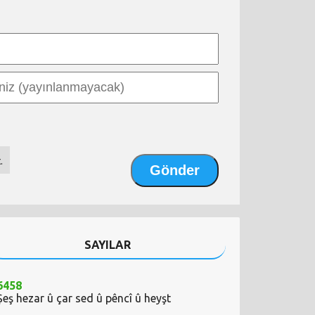
.
SAYILAR
6458
Şeş hezar û çar sed û pêncî û heyşt