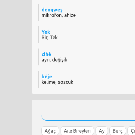
dengweş
mikrofon, ahize
Yek
Bir, Tek
cihê
ayrı, değişik
bêje
kelime, sözcük
Ağaç
Aile Bireyleri
Ay
Burç
Ç