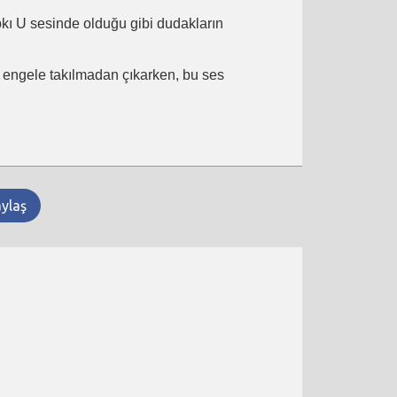
ıpkı U sesinde olduğu gibi dudakların
ir engele takılmadan çıkarken, bu ses
aylaş