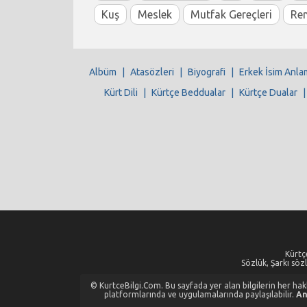
Kuş
Meslek
Mutfak Gereçleri
Re
Albüm
|
Atasözleri
|
Biyografi
|
Erkek İsim Anla
Kürt Dili
|
Kürtçe Beddualar
|
Kürtçe Dualar
Kürtçe
Sözlük, Şarkı sözl
© KurtceBilgi.Com. Bu sayfada yer alan bilgilerin her hakkı
platformlarında ve uygulamalarında paylaşılabilir.
An