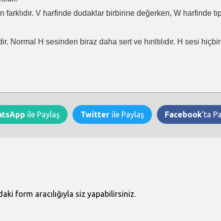
en farklıdır. V harfinde dudaklar birbirine değerken, W harfinde t
ir. Normal H sesinden biraz daha sert ve hırıltılıdır. H sesi hiçb
atsApp
ile Paylaş
Twitter
ile Paylaş
Facebook
'ta P
i form aracılığıyla siz yapabilirsiniz.