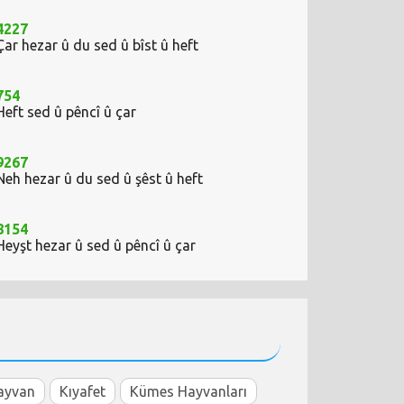
4227
Çar hezar û du sed û bîst û heft
754
Heft sed û pêncî û çar
9267
Neh hezar û du sed û şêst û heft
8154
Heyşt hezar û sed û pêncî û çar
ayvan
Kıyafet
Kümes Hayvanları