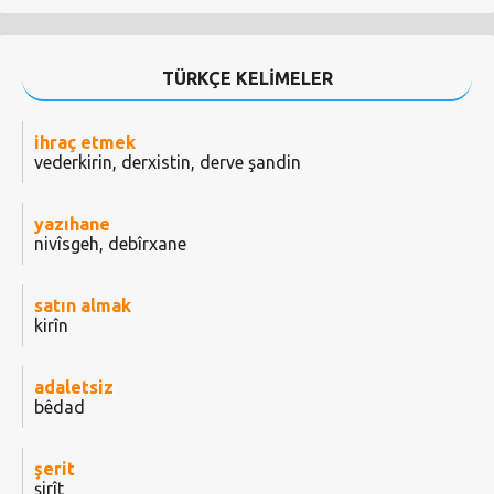
TÜRKÇE KELİMELER
ihraç etmek
vederkirin, derxistin, derve şandin
yazıhane
nivîsgeh, debîrxane
satın almak
kirîn
adaletsiz
bêdad
şerit
şirît