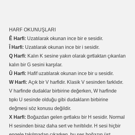
HARF OKUNUŞLARI
Ê Harfi:
Uzatılarak okunan ince bir e sesidir.
Î Harfi:
Uzatılarak okunan ince bir i sesidir.
Q Harfi:
Kalın K sesine yakın olarak gırtlaktan çıkarılan
kalın bir G sesini karşılar.
Û Harfi:
Hafif uzatılarak okunan ince bir u sesidir.
W Harfi:
Açık bir V harfidir. Klasik V sesinden farklıdır.
V harfinde dudaklar birbirine değerken, W harfinde
tıpkı U sesinde olduğu gibi dudakların birbirine
değmesi söz konusu değildir.
X Harfi:
Boğazdan gelen gırtlaksı bir H sesidir. Normal
H sesinden biraz daha sert ve hırıltılıdır. H sesi hiçbir
engele takılmadan çıkarken, bu ses boğazın üst