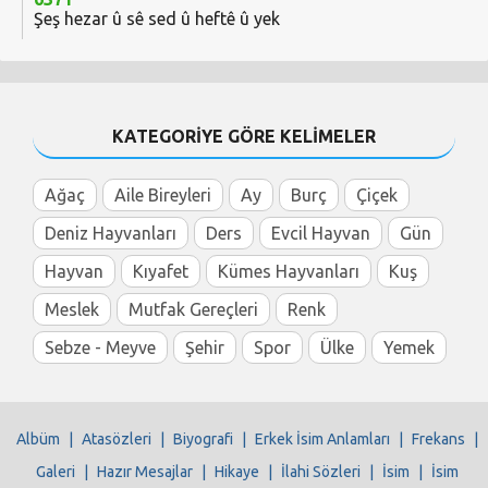
Şeş hezar û sê sed û heftê û yek
KATEGORİYE GÖRE KELİMELER
Ağaç
Aile Bireyleri
Ay
Burç
Çiçek
Deniz Hayvanları
Ders
Evcil Hayvan
Gün
Hayvan
Kıyafet
Kümes Hayvanları
Kuş
Meslek
Mutfak Gereçleri
Renk
Sebze - Meyve
Şehir
Spor
Ülke
Yemek
Albüm
|
Atasözleri
|
Biyografi
|
Erkek İsim Anlamları
|
Frekans
|
Galeri
|
Hazır Mesajlar
|
Hikaye
|
İlahi Sözleri
|
İsim
|
İsim