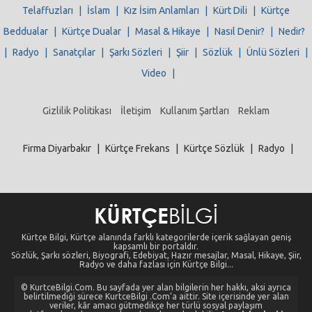
Telaffuzları
|
İslam
|
Kız İsim Anlamları
|
Kürt Dili
|
Kürtçe
Beddualar
|
Kürtçe Dualar
|
Masal & Hikaye
|
Nasıl Denir?
|
Nedir?
|
Radyo
|
Sanatçılar
|
Şarkı Sözleri
|
Şiir
|
Sözlük
|
Ünlü Sözleri
|
Video
|
Gizlilik Politikası
İletişim
Kullanım Şartları
Reklam
Firma Diyarbakır
|
Kürtçe Frekans
|
Kürtçe Sözlük
|
Radyo
|
Kürtçe Bilgi, Kürtçe alanında farklı kategorilerde içerik sağlayan geniş
kapsamlı bir portaldır.
Sözlük, Şarkı sözleri, Biyografi, Edebiyat, Hazır mesajlar, Masal, Hikaye, Şiir,
Radyo ve daha fazlası için Kürtçe Bilgi...
© KurtceBilgi.Com. Bu sayfada yer alan bilgilerin her hakkı, aksi ayrıca
belirtilmediği sürece KurtceBilgi .Com'a aittir. Site içerisinde yer alan
veriler, kâr amacı gütmedikçe her türlü sosyal paylaşım