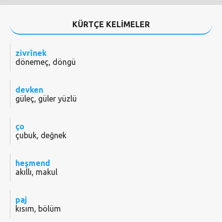
KÜRTÇE KELİMELER
zivrînek
dönemeç, döngü
devken
güleç, güler yüzlü
ço
çubuk, değnek
heşmend
akıllı, makul
paj
kısım, bölüm