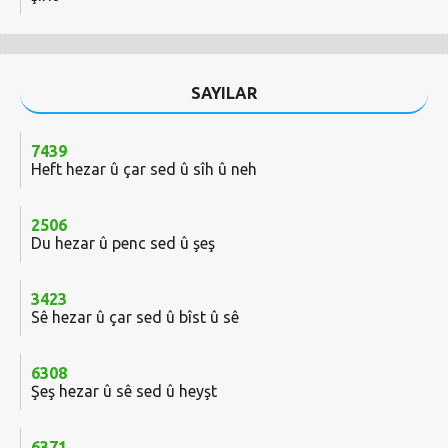
SAYILAR
7439
Heft hezar û çar sed û sîh û neh
2506
Du hezar û penc sed û şeş
3423
Sê hezar û çar sed û bîst û sê
6308
Şeş hezar û sê sed û heyşt
6371