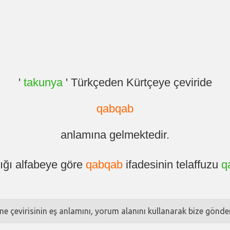
'
takunya
' Türkçeden Kürtçeye çeviride
qabqab
anlamına gelmektedir.
ığı alfabeye göre
qabqab
ifadesinin telaffuzu
q
ime çevirisinin eş anlamını, yorum alanını kullanarak bize göndere