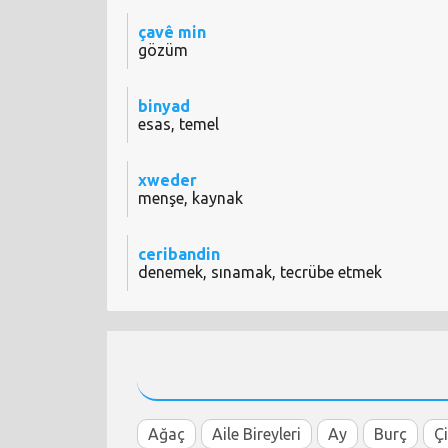
çavê min
gözüm
binyad
esas, temel
xweder
menşe, kaynak
ceribandin
denemek, sınamak, tecrübe etmek
Ağaç
Aile Bireyleri
Ay
Burç
Ç