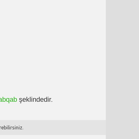
abqab
şeklindedir.
bilirsiniz.