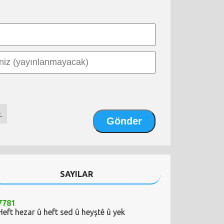
.
SAYILAR
7781
Heft hezar û heft sed û heyştê û yek