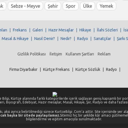
nk
Sebze - Meyve
Şehir
Spor
Ülke
Yemek
mları
|
Frekans
|
Galeri
|
Hazır Mesajlar
|
Hikaye
|
İlahi Sözleri
|
İs
|
Masal & Hikaye
|
Nasıl Denir?
|
Nedir?
|
Radyo
|
Sanatçılar
|
Şarkı 
Gizlilik Politikası
İletişim
Kullanım Şartları
Reklam
Firma Diyarbakır
|
Kürtçe Frekans
|
Kürtçe Sözlük
|
Radyo
|
 Bilgi, Kürtçe alanında farklı kategorilerde içerik sağlayan geniş kapsamlı bir port
eri, Biyografi, Edebiyat, Hazır mesajlar, Masal, Hikaye, Şiir, Radyo ve daha fazlası i
, aksi ayrıca belirtilmediği sürece KurtceBilgi .Com'a aittir. Site içerisinde yer 
cak başka bir sitede paylaşılamaz.
Sitemiz hiç bir şekilde kâr amacı gütmeme
bilgilendirme ve eğitim amacıyla sunulmaktadır.