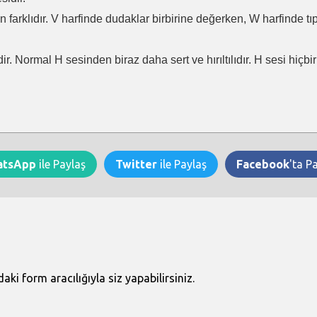
en farklıdır. V harfinde dudaklar birbirine değerken, W harfinde t
ir. Normal H sesinden biraz daha sert ve hırıltılıdır. H sesi hiçb
atsApp
ile Paylaş
Twitter
ile Paylaş
Facebook
'ta P
i form aracılığıyla siz yapabilirsiniz.