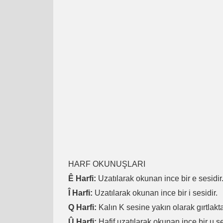
HARF OKUNUŞLARI
Ê Harfi:
Uzatılarak okunan ince bir e sesidir
Î Harfi:
Uzatılarak okunan ince bir i sesidir.
Q Harfi:
Kalın K sesine yakın olarak gırtlakta
Û Harfi:
Hafif uzatılarak okunan ince bir u se