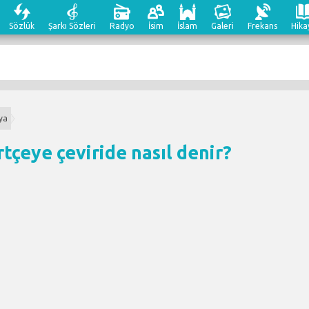
Sözlük
Şarkı Sözleri
Radyo
İsim
İslam
Galeri
Frekans
Hika
ya
tçeye çeviri
de nasıl denir?