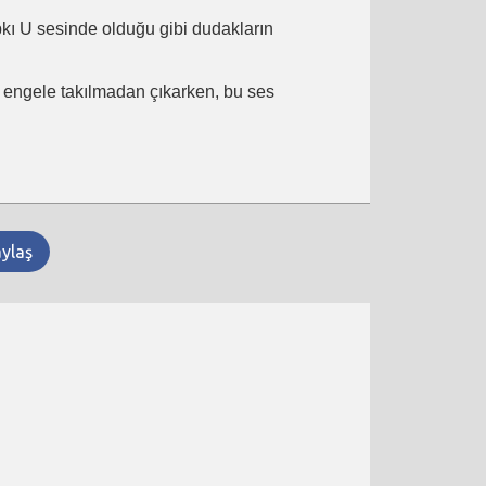
ıpkı U sesinde olduğu gibi dudakların
ir engele takılmadan çıkarken, bu ses
aylaş