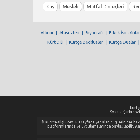
Kuş
Meslek
Mutfak Gereçleri
Re
Albüm
|
Atasözleri
|
Biyografi
|
Erkek İsim Anla
Kürt Dili
|
Kürtçe Beddualar
|
Kürtçe Dualar
Kürtçe
Sözlük, Şarkı sözl
© KurtceBilgi.Com. Bu sayfada yer alan bilgilerin her hakkı
platformlarında ve uygulamalarında paylaşılabilir.
An