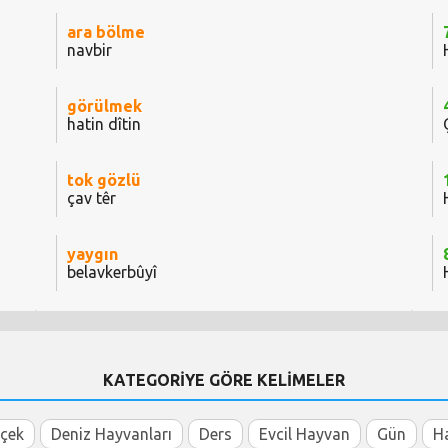
ara bölme
navbir
görülmek
hatin dîtin
tok gözlü
çav têr
yaygın
belavkerbûyî
KATEGORİYE GÖRE KELİMELER
içek
Deniz Hayvanları
Ders
Evcil Hayvan
Gün
H