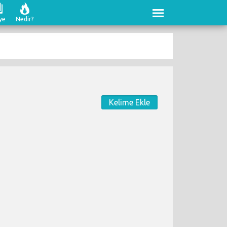
ye
Nedir?
Kelime Ekle