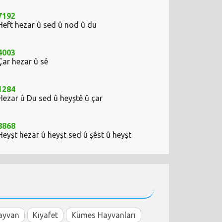
7192
Heft hezar û sed û nod û du
4003
Çar hezar û sê
1284
Hezar û Du sed û heyştê û çar
8868
Heyşt hezar û heyşt sed û şêst û heyşt
ayvan
Kıyafet
Kümes Hayvanları