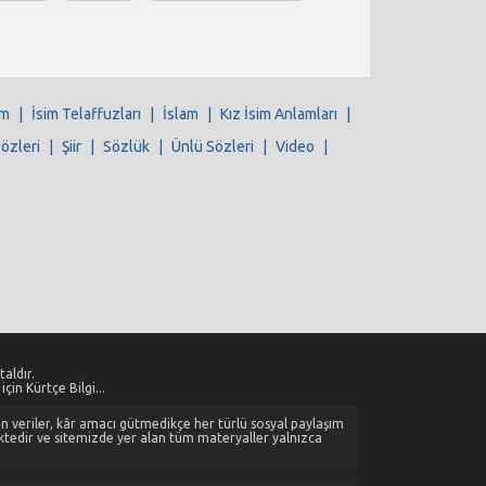
im
|
İsim Telaffuzları
|
İslam
|
Kız İsim Anlamları
|
Sözleri
|
Şiir
|
Sözlük
|
Ünlü Sözleri
|
Video
|
aldır.
çin Kürtçe Bilgi...
alan veriler, kâr amacı gütmedikçe her türlü sosyal paylaşım
ktedir ve sitemizde yer alan tüm materyaller yalnızca