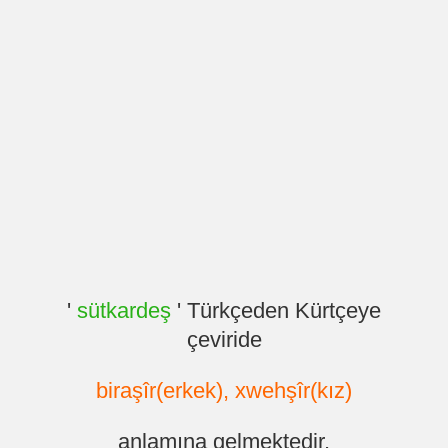
'
sütkardeş
' Türkçeden Kürtçeye
çeviride
biraşîr(erkek), xwehşîr(kız)
anlamına gelmektedir.