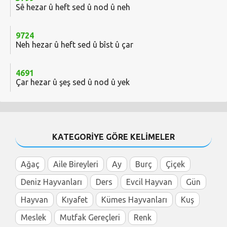
Sê hezar û heft sed û nod û neh
9724
Neh hezar û heft sed û bîst û çar
4691
Çar hezar û şeş sed û nod û yek
KATEGORİYE GÖRE KELİMELER
Ağaç
Aile Bireyleri
Ay
Burç
Çiçek
Deniz Hayvanları
Ders
Evcil Hayvan
Gün
Hayvan
Kıyafet
Kümes Hayvanları
Kuş
Meslek
Mutfak Gereçleri
Renk