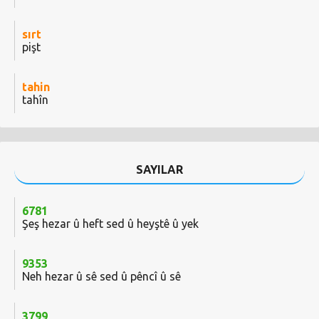
sırt
pişt
tahin
tahîn
SAYILAR
6781
Şeş hezar û heft sed û heyştê û yek
9353
Neh hezar û sê sed û pêncî û sê
3799