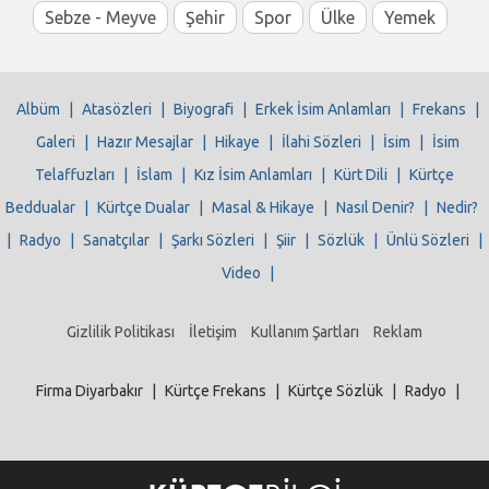
Sebze - Meyve
Şehir
Spor
Ülke
Yemek
Albüm
|
Atasözleri
|
Biyografi
|
Erkek İsim Anlamları
|
Frekans
|
Galeri
|
Hazır Mesajlar
|
Hikaye
|
İlahi Sözleri
|
İsim
|
İsim
Telaffuzları
|
İslam
|
Kız İsim Anlamları
|
Kürt Dili
|
Kürtçe
Beddualar
|
Kürtçe Dualar
|
Masal & Hikaye
|
Nasıl Denir?
|
Nedir?
|
Radyo
|
Sanatçılar
|
Şarkı Sözleri
|
Şiir
|
Sözlük
|
Ünlü Sözleri
|
Video
|
Gizlilik Politikası
İletişim
Kullanım Şartları
Reklam
Firma Diyarbakır
|
Kürtçe Frekans
|
Kürtçe Sözlük
|
Radyo
|