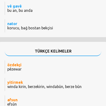
vê gavê
bu an, bu anda
nator
korucu, bağ bostan bekçisi
TÜRKÇE KELİMELER
özdekçi
pêzewar
yitirmek
winda kirin, berzekirin, windabûn, berze bûn
afsun
efsûn