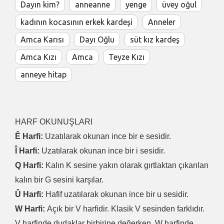
Dayın kim?
anneanne
yenge
üvey oğul
kadının kocasının erkek kardeşi
Anneler
Amca Karısı
Dayı Oğlu
süt kız kardeş
Amca Kızı
Amca
Teyze Kızı
anneye hitap
HARF OKUNUŞLARI
Ê Harfi:
Uzatılarak okunan ince bir e sesidir.
Î Harfi:
Uzatılarak okunan ince bir i sesidir.
Q Harfi:
Kalın K sesine yakın olarak gırtlaktan çıkarılan
kalın bir G sesini karşılar.
Û Harfi:
Hafif uzatılarak okunan ince bir u sesidir.
W Harfi:
Açık bir V harfidir. Klasik V sesinden farklıdır.
V harfinde dudaklar birbirine değerken, W harfinde