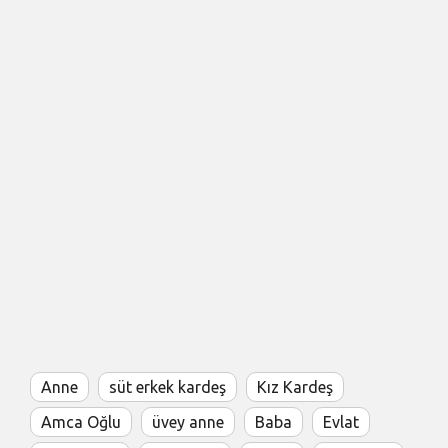
Anne
süt erkek kardeş
Kız Kardeş
Amca Oğlu
üvey anne
Baba
Evlat