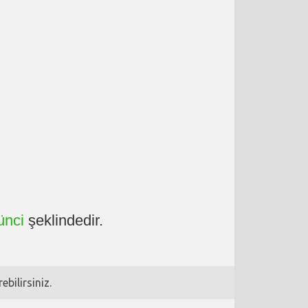
ünci
şeklindedir.
bilirsiniz.