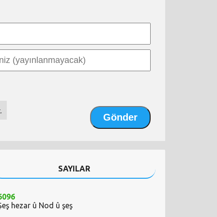
.
SAYILAR
6096
Şeş hezar û Nod û şeş