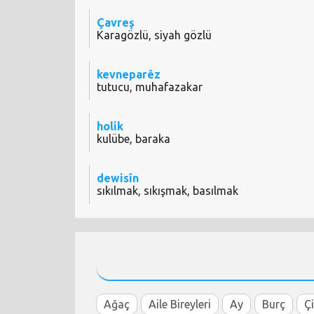
Çavreş
Karagözlü, siyah gözlü
kevneparêz
tutucu, muhafazakar
holik
kulübe, baraka
dewisîn
sıkılmak, sıkışmak, basılmak
Ağaç
Aile Bireyleri
Ay
Burç
Ç