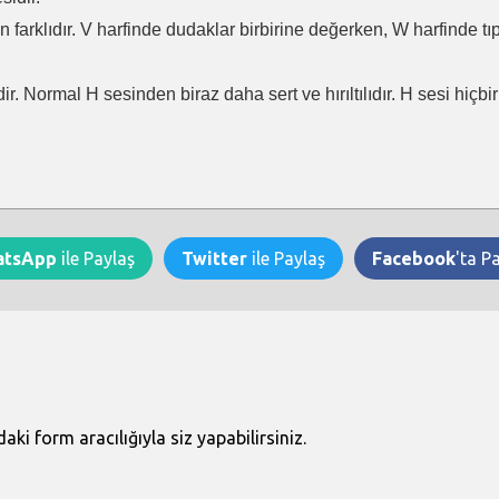
en farklıdır. V harfinde dudaklar birbirine değerken, W harfinde t
ir. Normal H sesinden biraz daha sert ve hırıltılıdır. H sesi hiçb
atsApp
ile Paylaş
Twitter
ile Paylaş
Facebook
'ta P
i form aracılığıyla siz yapabilirsiniz.