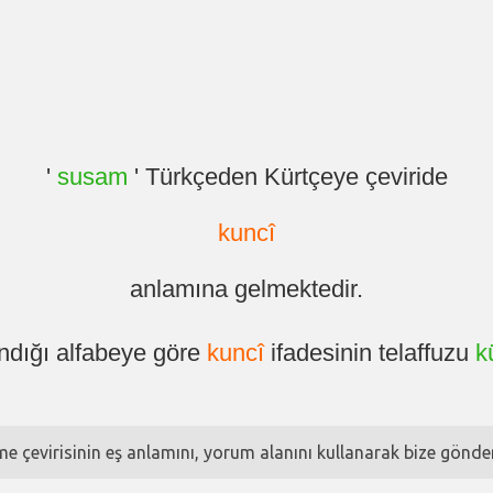
'
susam
' Türkçeden Kürtçeye çeviride
kuncî
anlamına gelmektedir.
ndığı alfabeye göre
kuncî
ifadesinin telaffuzu
k
ime çevirisinin eş anlamını, yorum alanını kullanarak bize göndere