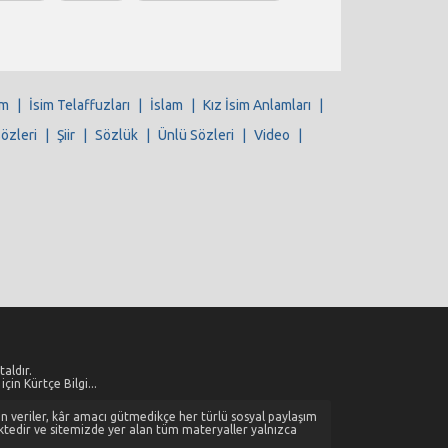
im
|
İsim Telaffuzları
|
İslam
|
Kız İsim Anlamları
|
Sözleri
|
Şiir
|
Sözlük
|
Ünlü Sözleri
|
Video
|
aldır.
çin Kürtçe Bilgi...
alan veriler, kâr amacı gütmedikçe her türlü sosyal paylaşım
ktedir ve sitemizde yer alan tüm materyaller yalnızca