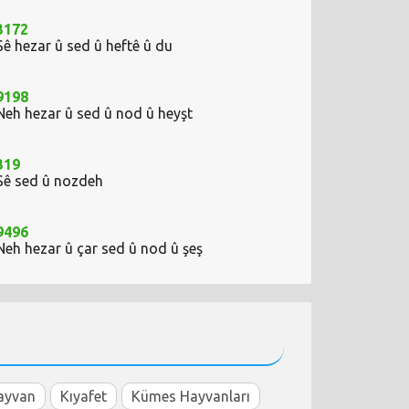
3172
Sê hezar û sed û heftê û du
9198
Neh hezar û sed û nod û heyşt
319
Sê sed û nozdeh
9496
Neh hezar û çar sed û nod û şeş
ayvan
Kıyafet
Kümes Hayvanları