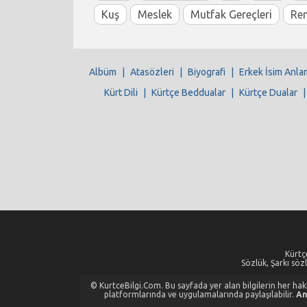
Kuş
Meslek
Mutfak Gereçleri
Re
Albüm
|
Atasözleri
|
Biyografi
|
Erkek İsim Anla
Kürt Dili
|
Kürtçe Beddualar
|
Kürtçe Dualar
Kürtçe
Sözlük, Şarkı sözl
© KurtceBilgi.Com. Bu sayfada yer alan bilgilerin her hakkı
platformlarında ve uygulamalarında paylaşılabilir.
An