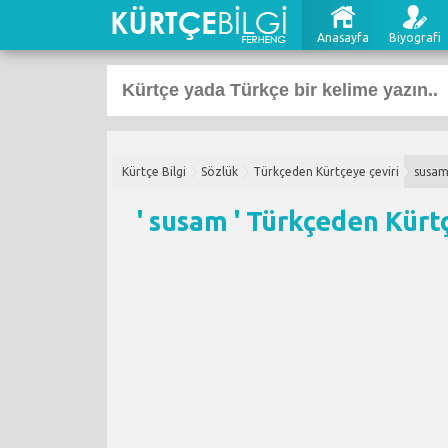
Anasayfa
Biyografi
Kürtçe Bilgi
Sözlük
Türkçeden Kürtçeye çeviri
susa
' susam '
Türkçeden Kürtç