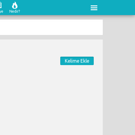
ye
Nedir?
Kelime Ekle