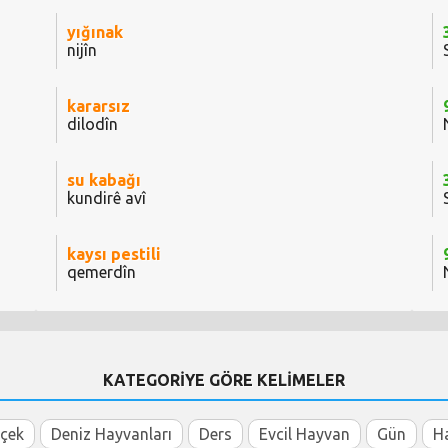
yığınak
nijîn
kararsız
dilodîn
su kabağı
kundirê avî
kaysı pestili
qemerdîn
KATEGORİYE GÖRE KELİMELER
içek
Deniz Hayvanları
Ders
Evcil Hayvan
Gün
H