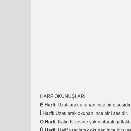
HARF OKUNUŞLARI
Ê Harfi:
Uzatılarak okunan ince bir e sesidir
Î Harfi:
Uzatılarak okunan ince bir i sesidir.
Q Harfi:
Kalın K sesine yakın olarak gırtlakta
Û Harfi:
Hafif uzatılarak okunan ince bir u se