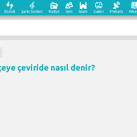
Sözlük
Şarkı Sözleri
Radyo
İsim
İslam
Galeri
Frekans
Hika
m
eye çeviri
de nasıl denir?