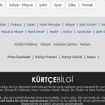
nk
Sebze - Meyve
Şehir
Spor
Ülke
Yemek
mları
|
Frekans
|
Galeri
|
Hazır Mesajlar
|
Hikaye
|
İlahi Sözleri
|
İs
|
Masal & Hikaye
|
Nasıl Denir?
|
Nedir?
|
Radyo
|
Sanatçılar
|
Şarkı 
Gizlilik Politikası
İletişim
Kullanım Şartları
Reklam
Firma Diyarbakır
|
Kürtçe Frekans
|
Kürtçe Sözlük
|
Radyo
|
 Bilgi, Kürtçe alanında farklı kategorilerde içerik sağlayan geniş kapsamlı bir port
eri, Biyografi, Edebiyat, Hazır mesajlar, Masal, Hikaye, Şiir, Radyo ve daha fazlası i
, aksi ayrıca belirtilmediği sürece KurtceBilgi .Com'a aittir. Site içerisinde yer 
cak başka bir sitede paylaşılamaz.
Sitemiz hiç bir şekilde kâr amacı gütmeme
bilgilendirme ve eğitim amacıyla sunulmaktadır.