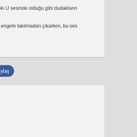
ıpkı U sesinde olduğu gibi dudakların
ir engele takılmadan çıkarken, bu ses
aylaş