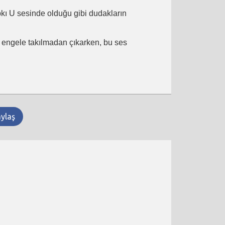
ıpkı U sesinde olduğu gibi dudakların
ir engele takılmadan çıkarken, bu ses
aylaş