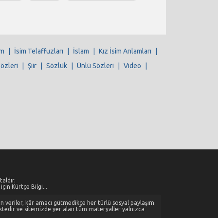
im
|
İsim Telaffuzları
|
İslam
|
Kız İsim Anlamları
|
Sözleri
|
Şiir
|
Sözlük
|
Ünlü Sözleri
|
Video
|
aldır.
çin Kürtçe Bilgi...
alan veriler, kâr amacı gütmedikçe her türlü sosyal paylaşım
ktedir ve sitemizde yer alan tüm materyaller yalnızca