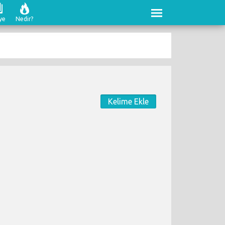
ye
Nedir?
Kelime Ekle