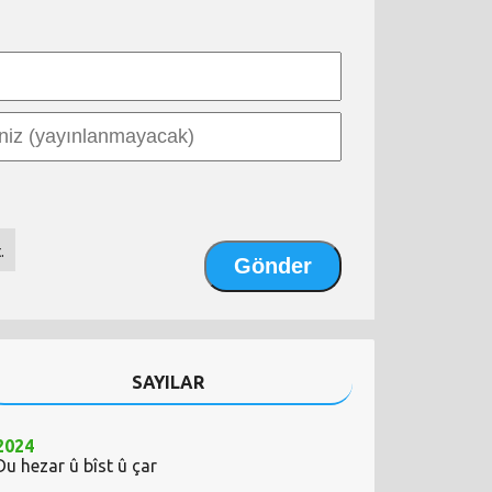
.
SAYILAR
2024
Du hezar û bîst û çar