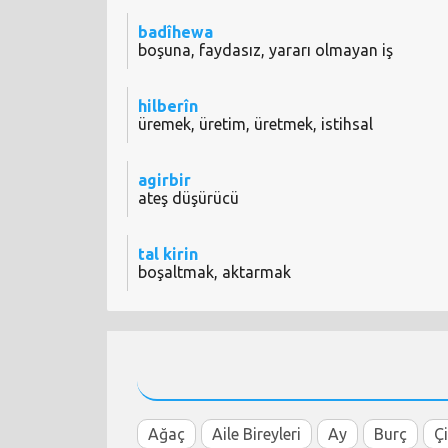
badîhewa
boşuna, faydasız, yararı olmayan iş
hilberîn
üremek, üretim, üretmek, istihsal
agirbir
ateş düşürücü
tal kirin
boşaltmak, aktarmak
Ağaç
Aile Bireyleri
Ay
Burç
Ç