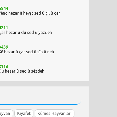
5844
Pênc hezar û heyşt sed û çil û çar
4211
Çar hezar û du sed û yazdeh
3439
Sê hezar û çar sed û sîh û neh
2113
Du hezar û sed û sêzdeh
ayvan
Kıyafet
Kümes Hayvanları