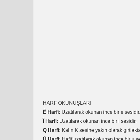
HARF OKUNUŞLARI
Ê Harfi:
Uzatılarak okunan ince bir e sesidir
Î Harfi:
Uzatılarak okunan ince bir i sesidir.
Q Harfi:
Kalın K sesine yakın olarak gırtlakta
Û Harfi:
Hafif uzatılarak okunan ince bir u se