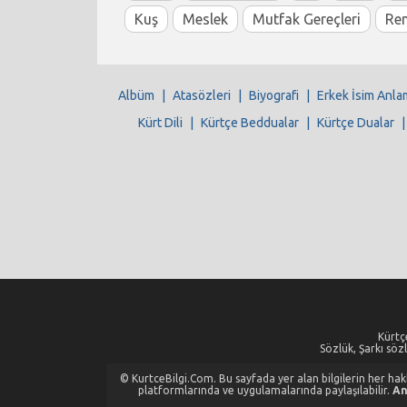
Kuş
Meslek
Mutfak Gereçleri
Re
Albüm
|
Atasözleri
|
Biyografi
|
Erkek İsim Anla
Kürt Dili
|
Kürtçe Beddualar
|
Kürtçe Dualar
Kürtçe
Sözlük, Şarkı sözl
© KurtceBilgi.Com. Bu sayfada yer alan bilgilerin her hakkı
platformlarında ve uygulamalarında paylaşılabilir.
An