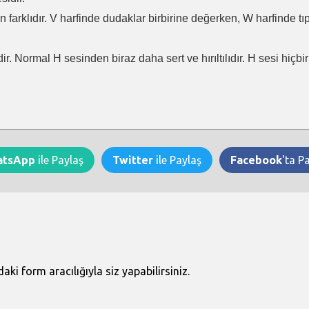
en farklıdır. V harfinde dudaklar birbirine değerken, W harfinde t
ir. Normal H sesinden biraz daha sert ve hırıltılıdır. H sesi hiçb
atsApp
ile Paylaş
Twitter
ile Paylaş
Facebook
'ta P
i form aracılığıyla siz yapabilirsiniz.