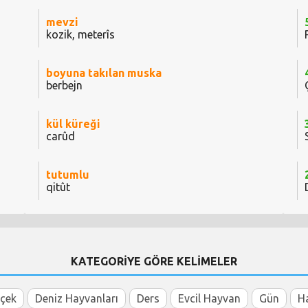
mevzi
kozik, meterîs
boyuna takılan muska
berbejn
kül küreği
carûd
tutumlu
qitût
KATEGORİYE GÖRE KELİMELER
içek
Deniz Hayvanları
Ders
Evcil Hayvan
Gün
H