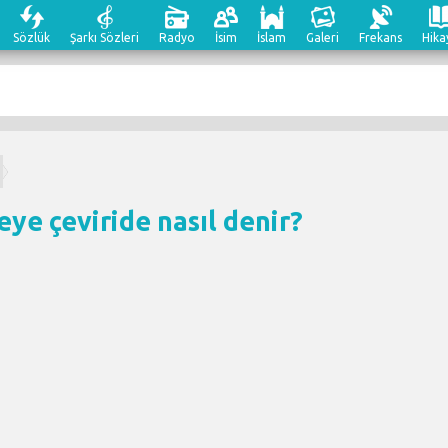
Sözlük
Şarkı Sözleri
Radyo
İsim
İslam
Galeri
Frekans
Hika
eye çeviri
de nasıl denir?