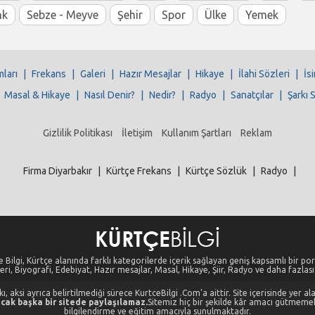
nk
Sebze - Meyve
Şehir
Spor
Ülke
Yemek
mları
|
Frekans
|
Galeri
|
Hazır Mesajlar
|
Hikaye
|
İlahi Sözleri
|
İs
|
Masal & Hikaye
|
Nasıl Denir?
|
Nedir?
|
Radyo
|
Sanatçılar
|
Şarkı 
Gizlilik Politikası
İletişim
Kullanım Şartları
Reklam
Firma Diyarbakır
|
Kürtçe Frekans
|
Kürtçe Sözlük
|
Radyo
|
 Bilgi, Kürtçe alanında farklı kategorilerde içerik sağlayan geniş kapsamlı bir port
eri, Biyografi, Edebiyat, Hazır mesajlar, Masal, Hikaye, Şiir, Radyo ve daha fazlası i
, aksi ayrıca belirtilmediği sürece KurtceBilgi .Com'a aittir. Site içerisinde yer 
cak başka bir sitede paylaşılamaz.
Sitemiz hiç bir şekilde kâr amacı gütmeme
bilgilendirme ve eğitim amacıyla sunulmaktadır.