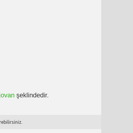
jovan
şeklindedir.
bilirsiniz.