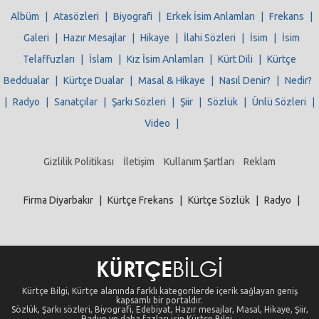
Albüm
|
Atasözleri
|
Biyografi
|
Erkek İsim Anlamları
|
Frekans
|
Galeri
|
Hazır Mesajlar
|
Hikaye
|
İlahi Sözleri
|
İsim
|
İsim
Telaffuzları
|
İslam
|
Kız İsim Anlamları
|
Kürt Dili
|
Kürtçe
Beddualar
|
Kürtçe Dualar
|
Masal & Hikaye
|
Nasıl Denir?
|
Nedir?
|
Radyo
|
Sanatçılar
|
Şarkı Sözleri
|
Şiir
|
Sözlük
|
Ünlü Sözleri
|
Video
|
Gizlilik Politikası
İletişim
Kullanım Şartları
Reklam
Firma Diyarbakır
|
Kürtçe Frekans
|
Kürtçe Sözlük
|
Radyo
|
Kürtçe Bilgi, Kürtçe alanında farklı kategorilerde içerik sağlayan geniş
kapsamlı bir portaldır.
Sözlük, Şarkı sözleri, Biyografi, Edebiyat, Hazır mesajlar, Masal, Hikaye, Şiir,
Radyo ve daha fazlası için Kürtçe Bilgi...