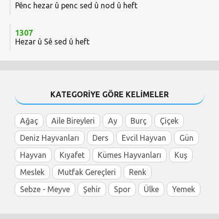
Pênc hezar û penc sed û nod û heft
1307
Hezar û Sê sed û heft
KATEGORİYE GÖRE KELİMELER
Ağaç
Aile Bireyleri
Ay
Burç
Çiçek
Deniz Hayvanları
Ders
Evcil Hayvan
Gün
Hayvan
Kıyafet
Kümes Hayvanları
Kuş
Meslek
Mutfak Gereçleri
Renk
Sebze - Meyve
Şehir
Spor
Ülke
Yemek