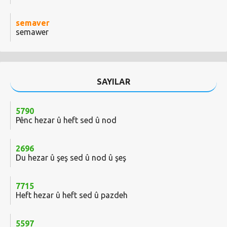
semaver
semawer
SAYILAR
5790
Pênc hezar û heft sed û nod
2696
Du hezar û şeş sed û nod û şeş
7715
Heft hezar û heft sed û pazdeh
5597