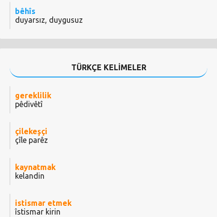
bêhîs
duyarsız, duygusuz
TÜRKÇE KELİMELER
gereklilik
pêdivêtî
çilekeşçi
çîle parêz
kaynatmak
kelandin
istismar etmek
îstismar kirin