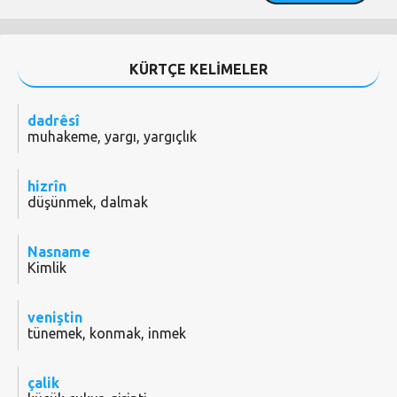
KÜRTÇE KELİMELER
dadrêsî
muhakeme, yargı, yargıçlık
hizrîn
düşünmek, dalmak
Nasname
Kimlik
veniştin
tünemek, konmak, inmek
çalik