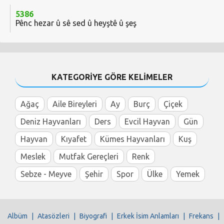
5386
Pênc hezar û sê sed û heyştê û şeş
KATEGORİYE GÖRE KELİMELER
Ağaç
Aile Bireyleri
Ay
Burç
Çiçek
Deniz Hayvanları
Ders
Evcil Hayvan
Gün
Hayvan
Kıyafet
Kümes Hayvanları
Kuş
Meslek
Mutfak Gereçleri
Renk
Sebze - Meyve
Şehir
Spor
Ülke
Yemek
Albüm
|
Atasözleri
|
Biyografi
|
Erkek İsim Anlamları
|
Frekans
|