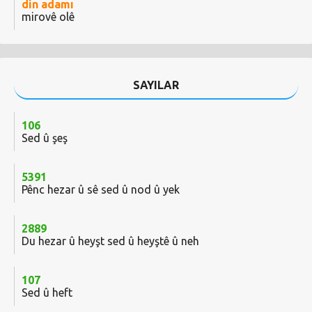
din adamı
mirovê olê
SAYILAR
106
Sed û şeş
5391
Pênc hezar û sê sed û nod û yek
2889
Du hezar û heyşt sed û heyştê û neh
107
Sed û heft