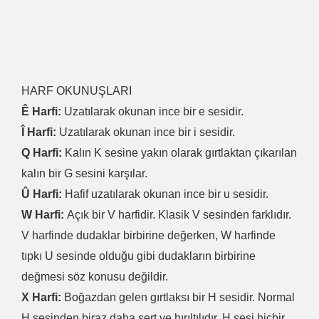
HARF OKUNUŞLARI
Ê Harfi:
Uzatılarak okunan ince bir e sesidir.
Î Harfi:
Uzatılarak okunan ince bir i sesidir.
Q Harfi:
Kalın K sesine yakın olarak gırtlaktan çıkarılan
kalın bir G sesini karşılar.
Û Harfi:
Hafif uzatılarak okunan ince bir u sesidir.
W Harfi:
Açık bir V harfidir. Klasik V sesinden farklıdır.
V harfinde dudaklar birbirine değerken, W harfinde
tıpkı U sesinde olduğu gibi dudakların birbirine
değmesi söz konusu değildir.
X Harfi:
Boğazdan gelen gırtlaksı bir H sesidir. Normal
H sesinden biraz daha sert ve hırıltılıdır. H sesi hiçbir