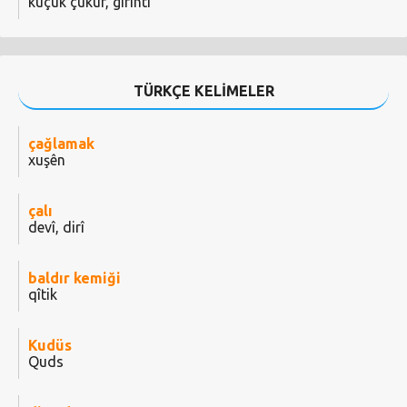
küçük çukur, girinti
TÜRKÇE KELİMELER
çağlamak
xuşên
çalı
devî, dirî
baldır kemiği
qîtik
Kudüs
Quds