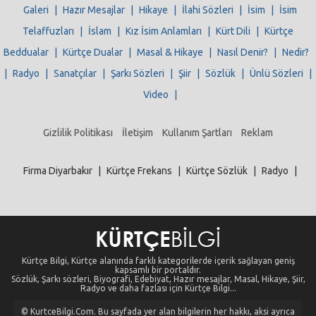
Galeri
|
Hazır Mesajlar
|
Hikaye
|
İlahi Sözleri
|
İsim
|
İsim
Telaffuzları
|
İslam
|
Kız İsim Anlamları
|
Kürt Dili
|
Kürtçe
Beddualar
|
Kürtçe Dualar
|
Masal & Hikaye
|
Nasıl Denir?
|
Nedir?
|
Radyo
|
Sanatçılar
|
Şarkı Sözleri
|
Şiir
|
Sözlük
|
Ünlü Sözleri
|
Video
|
Gizlilik Politikası
İletişim
Kullanım Şartları
Reklam
Firma Diyarbakır
|
Kürtçe Frekans
|
Kürtçe Sözlük
|
Radyo
|
Kürtçe Bilgi, Kürtçe alanında farklı kategorilerde içerik sağlayan geniş
kapsamlı bir portaldır.
Sözlük, Şarkı sözleri, Biyografi, Edebiyat, Hazır mesajlar, Masal, Hikaye, Şiir,
Radyo ve daha fazlası için Kürtçe Bilgi...
© KurtceBilgi.Com. Bu sayfada yer alan bilgilerin her hakkı, aksi ayrıca