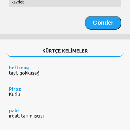
kaydet.
KÜRTÇE KELİMELER
heftreng
tayf, gökkuşağı
Pîroz
Kutlu
pale
ırgat, tarım işçisi