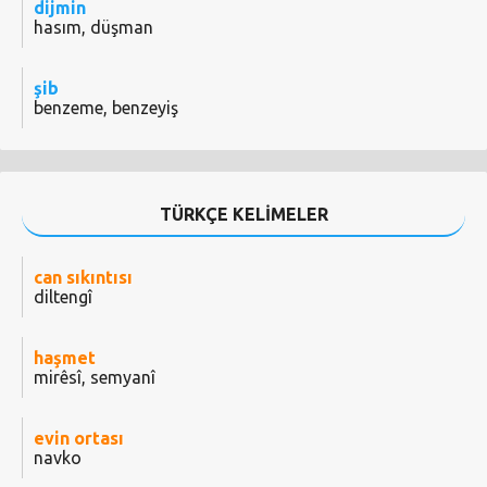
dijmin
hasım, düşman
şib
benzeme, benzeyiş
TÜRKÇE KELİMELER
can sıkıntısı
diltengî
haşmet
mirêsî, semyanî
evin ortası
navko