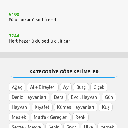
5190
Pênc hezar û sed û nod
7244
Heft hezar û du sed û çil û çar
KATEGORİYE GÖRE KELİMELER
Ağaç
Aile Bireyleri
Ay
Burç
Çiçek
Deniz Hayvanları
Ders
Evcil Hayvan
Gün
Hayvan
Kıyafet
Kümes Hayvanları
Kuş
Meslek
Mutfak Gereçleri
Renk
Sebze - Meyve
Şehir
Spor
Ülke
Yemek