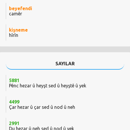
beyefendi
camêr
kişneme
hîrîn
SAYILAR
5881
Pênc hezar û heyşt sed û heyştê û yek
4499
Çar hezar û çar sed û nod û neh
2991
Du hezar û neh sed û nod û yek