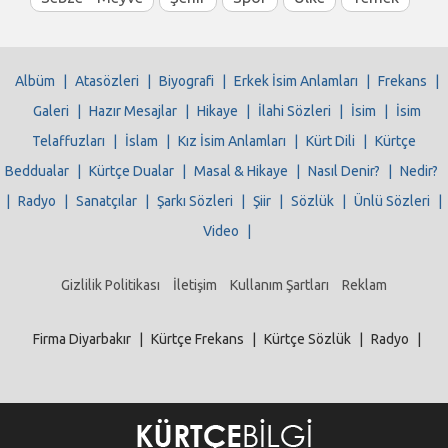
Albüm
|
Atasözleri
|
Biyografi
|
Erkek İsim Anlamları
|
Frekans
|
Galeri
|
Hazır Mesajlar
|
Hikaye
|
İlahi Sözleri
|
İsim
|
İsim
Telaffuzları
|
İslam
|
Kız İsim Anlamları
|
Kürt Dili
|
Kürtçe
Beddualar
|
Kürtçe Dualar
|
Masal & Hikaye
|
Nasıl Denir?
|
Nedir?
|
Radyo
|
Sanatçılar
|
Şarkı Sözleri
|
Şiir
|
Sözlük
|
Ünlü Sözleri
|
Video
|
Gizlilik Politikası
İletişim
Kullanım Şartları
Reklam
Firma Diyarbakır
|
Kürtçe Frekans
|
Kürtçe Sözlük
|
Radyo
|