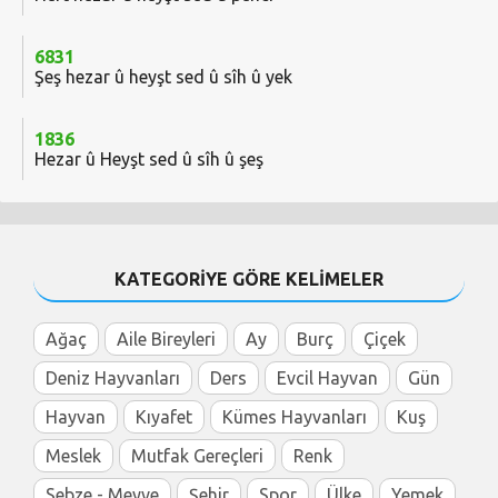
6831
Şeş hezar û heyşt sed û sîh û yek
1836
Hezar û Heyşt sed û sîh û şeş
KATEGORİYE GÖRE KELİMELER
Ağaç
Aile Bireyleri
Ay
Burç
Çiçek
Deniz Hayvanları
Ders
Evcil Hayvan
Gün
Hayvan
Kıyafet
Kümes Hayvanları
Kuş
Meslek
Mutfak Gereçleri
Renk
Sebze - Meyve
Şehir
Spor
Ülke
Yemek