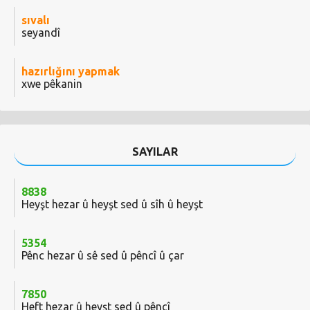
sıvalı
seyandî
hazırlığını yapmak
xwe pêkanin
SAYILAR
8838
Heyşt hezar û heyşt sed û sîh û heyşt
5354
Pênc hezar û sê sed û pêncî û çar
7850
Heft hezar û heyşt sed û pêncî