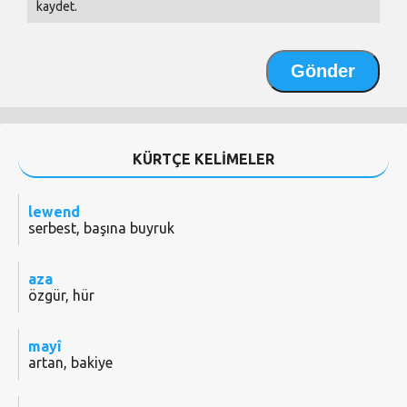
kaydet.
KÜRTÇE KELİMELER
lewend
serbest, başına buyruk
aza
özgür, hür
mayî
artan, bakiye