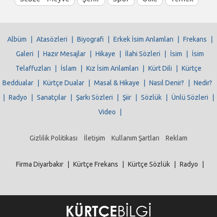
Albüm
|
Atasözleri
|
Biyografi
|
Erkek İsim Anlamları
|
Frekans
|
Galeri
|
Hazır Mesajlar
|
Hikaye
|
İlahi Sözleri
|
İsim
|
İsim
Telaffuzları
|
İslam
|
Kız İsim Anlamları
|
Kürt Dili
|
Kürtçe
Beddualar
|
Kürtçe Dualar
|
Masal & Hikaye
|
Nasıl Denir?
|
Nedir?
|
Radyo
|
Sanatçılar
|
Şarkı Sözleri
|
Şiir
|
Sözlük
|
Ünlü Sözleri
|
Video
|
Gizlilik Politikası
İletişim
Kullanım Şartları
Reklam
Firma Diyarbakır
|
Kürtçe Frekans
|
Kürtçe Sözlük
|
Radyo
|