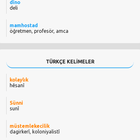
dîno
deli
mamhostad
öğretmen, profesör, amca
TÜRKÇE KELİMELER
kolaylık
hêsanî
Sünni
sunî
müstemlekecilik
dagirkerî, koloniyalistî