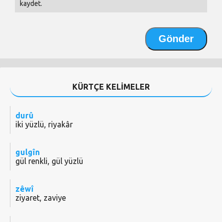
kaydet.
KÜRTÇE KELİMELER
durû
iki yüzlü, riyakâr
gulgîn
gül renkli, gül yüzlü
zêwî
ziyaret, zaviye