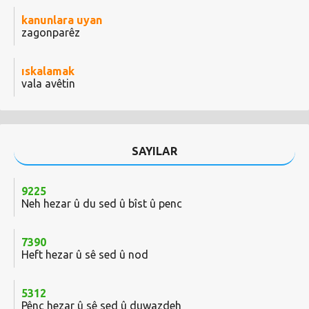
kanunlara uyan
zagonparêz
ıskalamak
vala avêtin
SAYILAR
9225
Neh hezar û du sed û bîst û penc
7390
Heft hezar û sê sed û nod
5312
Pênc hezar û sê sed û duwazdeh