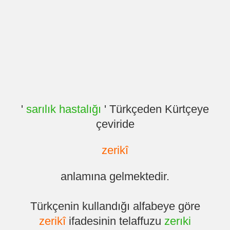
'
sarılık hastalığı
' Türkçeden Kürtçeye
çeviride
zerikî
anlamına gelmektedir.
Türkçenin kullandığı alfabeye göre
zerikî
ifadesinin telaffuzu
zerıki