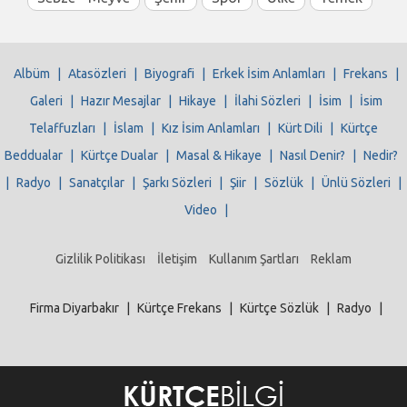
Albüm
|
Atasözleri
|
Biyografi
|
Erkek İsim Anlamları
|
Frekans
|
Galeri
|
Hazır Mesajlar
|
Hikaye
|
İlahi Sözleri
|
İsim
|
İsim
Telaffuzları
|
İslam
|
Kız İsim Anlamları
|
Kürt Dili
|
Kürtçe
Beddualar
|
Kürtçe Dualar
|
Masal & Hikaye
|
Nasıl Denir?
|
Nedir?
|
Radyo
|
Sanatçılar
|
Şarkı Sözleri
|
Şiir
|
Sözlük
|
Ünlü Sözleri
|
Video
|
Gizlilik Politikası
İletişim
Kullanım Şartları
Reklam
Firma Diyarbakır
|
Kürtçe Frekans
|
Kürtçe Sözlük
|
Radyo
|