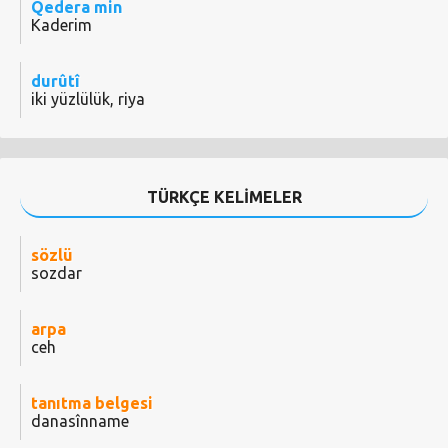
Qedera min
Kaderim
durûtî
iki yüzlülük, riya
TÜRKÇE KELİMELER
sözlü
sozdar
arpa
ceh
tanıtma belgesi
danasînname