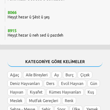
8066
Heyşt hezar û Şêst û şeş
8915
Heyşt hezar û neh sed û pazdeh
KATEGORİYE GÖRE KELİMELER
Ağaç
Aile Bireyleri
Ay
Burç
Çiçek
Deniz Hayvanları
Ders
Evcil Hayvan
Gün
Hayvan
Kıyafet
Kümes Hayvanları
Kuş
Meslek
Mutfak Gereçleri
Renk
Sebze - Meyve
Şehir
Spor
Ülke
Yemek