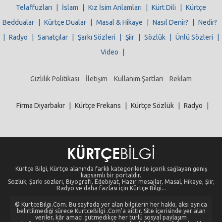
Telaffuzları
|
İslam
|
Kız İsim Anlamları
|
Kürt Dili
|
Kürtçe
Beddualar
|
Kürtçe Dualar
|
Masal & Hikaye
|
Nasıl Denir?
|
Nedir?
|
Radyo
|
Sanatçılar
|
Şarkı Sözleri
|
Şiir
|
Sözlük
|
Ünlü Sözleri
|
Video
|
Gizlilik Politikası
İletişim
Kullanım Şartları
Reklam
Firma Diyarbakır
|
Kürtçe Frekans
|
Kürtçe Sözlük
|
Radyo
|
Kürtçe Bilgi, Kürtçe alanında farklı kategorilerde içerik sağlayan geniş
kapsamlı bir portaldır.
Sözlük, Şarkı sözleri, Biyografi, Edebiyat, Hazır mesajlar, Masal, Hikaye, Şiir,
Radyo ve daha fazlası için Kürtçe Bilgi...
© KurtceBilgi.Com. Bu sayfada yer alan bilgilerin her hakkı, aksi ayrıca
belirtilmediği sürece KurtceBilgi .Com'a aittir. Site içerisinde yer alan
veriler, kâr amacı gütmedikçe her türlü sosyal paylaşım