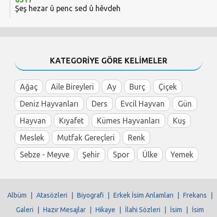
Şeş hezar û penc sed û hêvdeh
KATEGORİYE GÖRE KELİMELER
Ağaç
Aile Bireyleri
Ay
Burç
Çiçek
Deniz Hayvanları
Ders
Evcil Hayvan
Gün
Hayvan
Kıyafet
Kümes Hayvanları
Kuş
Meslek
Mutfak Gereçleri
Renk
Sebze - Meyve
Şehir
Spor
Ülke
Yemek
Albüm
|
Atasözleri
|
Biyografi
|
Erkek İsim Anlamları
|
Frekans
|
Galeri
|
Hazır Mesajlar
|
Hikaye
|
İlahi Sözleri
|
İsim
|
İsim