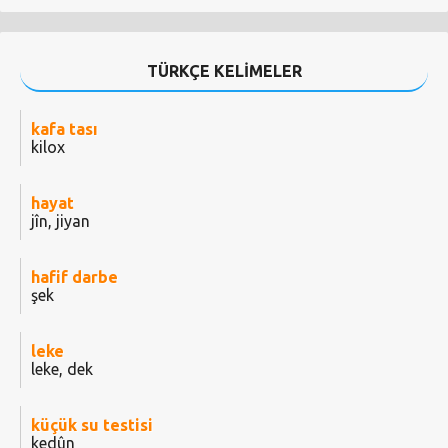
TÜRKÇE KELİMELER
kafa tası
kilox
hayat
jîn, jiyan
hafif darbe
şek
leke
leke, dek
küçük su testisi
kedûn