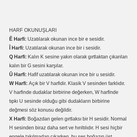
HARF OKUNUŞLARI
Ê Harfi:
Uzatılarak okunan ince bir e sesidir.
Î Harfi:
Uzatılarak okunan ince bir i sesidir.
Q Harfi:
Kalın K sesine yakın olarak gırtlaktan çıkarılan
kalın bir G sesini karşılar.
Û Harfi:
Hafif uzatılarak okunan ince bir u sesidir.
W Harfi:
Açık bir V harfidir. Klasik V sesinden farklıdır.
V harfinde dudaklar birbirine değerken, W harfinde
tıpkı U sesinde olduğu gibi dudakların birbirine
değmesi söz konusu değildir.
X Harfi:
Boğazdan gelen gırtlaksı bir H sesidir. Normal
H sesinden biraz daha sert ve hırıltılıdır. H sesi hiçbir
engele takılmadan çıkarken, bu ses boğazın üst