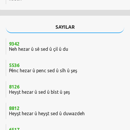
SAYILAR
9342
Neh hezar û sê sed û çil û du
5536
Pênc hezar û penc sed û sîh û şeş
8126
Heyşt hezar û sed û bîst û şeş
8812
Heyşt hezar û heyşt sed û duwazdeh
6517