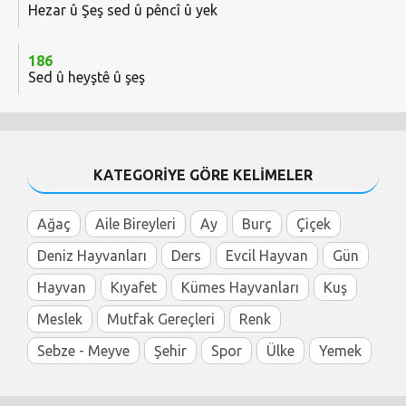
Hezar û Şeş sed û pêncî û yek
186
Sed û heyştê û şeş
KATEGORİYE GÖRE KELİMELER
Ağaç
Aile Bireyleri
Ay
Burç
Çiçek
Deniz Hayvanları
Ders
Evcil Hayvan
Gün
Hayvan
Kıyafet
Kümes Hayvanları
Kuş
Meslek
Mutfak Gereçleri
Renk
Sebze - Meyve
Şehir
Spor
Ülke
Yemek