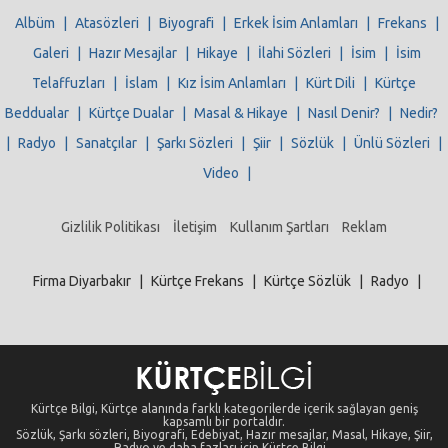
Albüm
|
Atasözleri
|
Biyografi
|
Erkek İsim Anlamları
|
Frekans
|
Galeri
|
Hazır Mesajlar
|
Hikaye
|
İlahi Sözleri
|
İsim
|
İsim
Telaffuzları
|
İslam
|
Kız İsim Anlamları
|
Kürt Dili
|
Kürtçe
Beddualar
|
Kürtçe Dualar
|
Masal & Hikaye
|
Nasıl Denir?
|
Nedir?
|
Radyo
|
Sanatçılar
|
Şarkı Sözleri
|
Şiir
|
Sözlük
|
Ünlü Sözleri
|
Video
|
Gizlilik Politikası
İletişim
Kullanım Şartları
Reklam
Firma Diyarbakır
|
Kürtçe Frekans
|
Kürtçe Sözlük
|
Radyo
|
Kürtçe Bilgi, Kürtçe alanında farklı kategorilerde içerik sağlayan geniş
kapsamlı bir portaldır.
Sözlük, Şarkı sözleri, Biyografi, Edebiyat, Hazır mesajlar, Masal, Hikaye, Şiir,
Radyo ve daha fazlası için Kürtçe Bilgi...