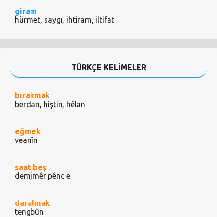
giram
hürmet, saygı, ihtiram, iltifat
TÜRKÇE KELİMELER
bırakmak
berdan, hiştin, hêlan
eğmek
veanîn
saat beş
demjmêr pênc e
daralmak
tengbûn