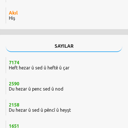
Akıl
Hiş
SAYILAR
7174
Heft hezar û sed û heftê û çar
2590
Du hezar û penc sed û nod
2158
Du hezar û sed û pêncî û heyşt
1651