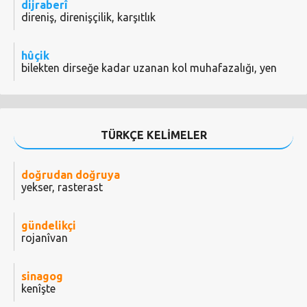
dijraberî
direniş, direnişçilik, karşıtlık
hûçik
bilekten dirseğe kadar uzanan kol muhafazalığı, yen
TÜRKÇE KELİMELER
doğrudan doğruya
yekser, rasterast
gündelikçi
rojanîvan
sinagog
kenîşte