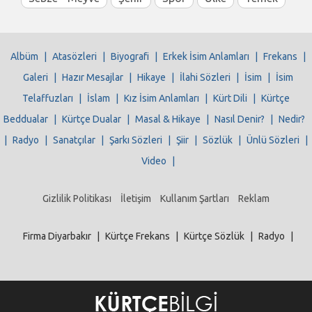
Albüm
|
Atasözleri
|
Biyografi
|
Erkek İsim Anlamları
|
Frekans
|
Galeri
|
Hazır Mesajlar
|
Hikaye
|
İlahi Sözleri
|
İsim
|
İsim
Telaffuzları
|
İslam
|
Kız İsim Anlamları
|
Kürt Dili
|
Kürtçe
Beddualar
|
Kürtçe Dualar
|
Masal & Hikaye
|
Nasıl Denir?
|
Nedir?
|
Radyo
|
Sanatçılar
|
Şarkı Sözleri
|
Şiir
|
Sözlük
|
Ünlü Sözleri
|
Video
|
Gizlilik Politikası
İletişim
Kullanım Şartları
Reklam
Firma Diyarbakır
|
Kürtçe Frekans
|
Kürtçe Sözlük
|
Radyo
|