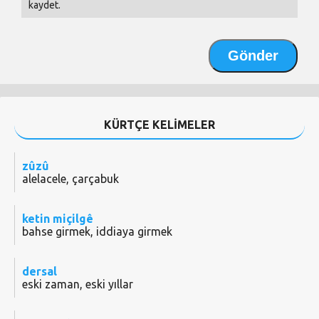
kaydet.
KÜRTÇE KELİMELER
zûzû
alelacele, çarçabuk
ketin miçilgê
bahse girmek, iddiaya girmek
dersal
eski zaman, eski yıllar