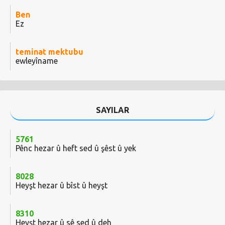
Ben
Ez
teminat mektubu
ewleyîname
SAYILAR
5761
Pênc hezar û heft sed û şêst û yek
8028
Heyşt hezar û bîst û heyşt
8310
Heyşt hezar û sê sed û deh