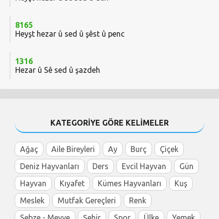
8165
Heyşt hezar û sed û şêst û penc
1316
Hezar û Sê sed û şazdeh
KATEGORİYE GÖRE KELİMELER
Ağaç
Aile Bireyleri
Ay
Burç
Çiçek
Deniz Hayvanları
Ders
Evcil Hayvan
Gün
Hayvan
Kıyafet
Kümes Hayvanları
Kuş
Meslek
Mutfak Gereçleri
Renk
Sebze - Meyve
Şehir
Spor
Ülke
Yemek