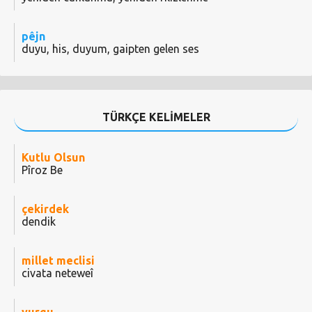
pêjn
duyu, his, duyum, gaipten gelen ses
TÜRKÇE KELİMELER
Kutlu Olsun
Pîroz Be
çekirdek
dendik
millet meclisi
civata neteweî