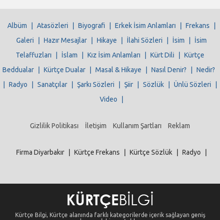
Albüm
|
Atasözleri
|
Biyografi
|
Erkek İsim Anlamları
|
Frekans
|
Galeri
|
Hazır Mesajlar
|
Hikaye
|
İlahi Sözleri
|
İsim
|
İsim
Telaffuzları
|
İslam
|
Kız İsim Anlamları
|
Kürt Dili
|
Kürtçe
Beddualar
|
Kürtçe Dualar
|
Masal & Hikaye
|
Nasıl Denir?
|
Nedir?
|
Radyo
|
Sanatçılar
|
Şarkı Sözleri
|
Şiir
|
Sözlük
|
Ünlü Sözleri
|
Video
|
Gizlilik Politikası
İletişim
Kullanım Şartları
Reklam
Firma Diyarbakır
|
Kürtçe Frekans
|
Kürtçe Sözlük
|
Radyo
|
Kürtçe Bilgi, Kürtçe alanında farklı kategorilerde içerik sağlayan geniş