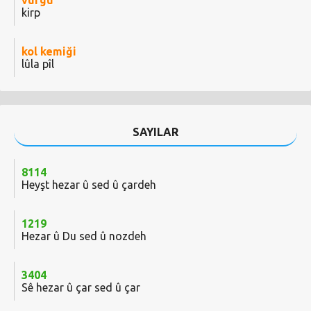
vurgu
kirp
kol kemiği
lûla pîl
SAYILAR
8114
Heyşt hezar û sed û çardeh
1219
Hezar û Du sed û nozdeh
3404
Sê hezar û çar sed û çar