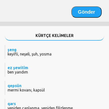
KÜRTÇE KELİMELER
şeng
keyifli, neşeli, şuh, yosma
ez şewitîm
ben yandım
qepsûn
mermi kovanı, kapsül
qars
yeniden canlanma, yeniden filizlenme