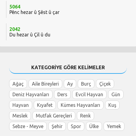
5064
Pênc hezar û Şêst û çar
2042
Du hezar û Çil û du
KATEGORİYE GÖRE KELİMELER
Ağaç
Aile Bireyleri
Ay
Burç
Çiçek
Deniz Hayvanları
Ders
Evcil Hayvan
Gün
Hayvan
Kıyafet
Kümes Hayvanları
Kuş
Meslek
Mutfak Gereçleri
Renk
Sebze - Meyve
Şehir
Spor
Ülke
Yemek