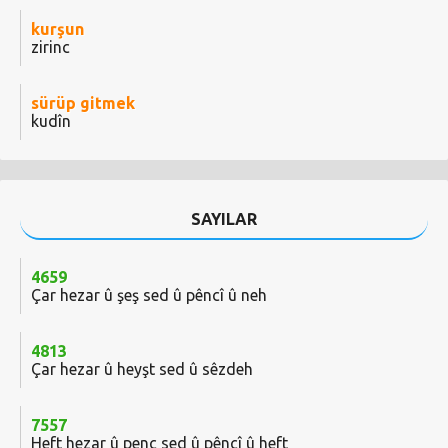
kurşun
zirinc
sürüp gitmek
kudîn
SAYILAR
4659
Çar hezar û şeş sed û pêncî û neh
4813
Çar hezar û heyşt sed û sêzdeh
7557
Heft hezar û penc sed û pêncî û heft