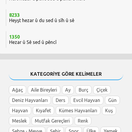
8233
Heyşt hezar û du sed û sîh û sê
1350
Hezar û Sê sed û pêncî
KATEGORİYE GÖRE KELİMELER
Ağaç
Aile Bireyleri
Ay
Burç
Çiçek
Deniz Hayvanları
Ders
Evcil Hayvan
Gün
Hayvan
Kıyafet
Kümes Hayvanları
Kuş
Meslek
Mutfak Gereçleri
Renk
Sebze - Meyve
Şehir
Spor
Ülke
Yemek