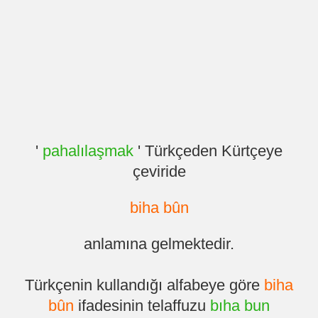
'
pahalılaşmak
' Türkçeden Kürtçeye
çeviride
biha bûn
anlamına gelmektedir.
Türkçenin kullandığı alfabeye göre
biha
bûn
ifadesinin telaffuzu
bıha bun