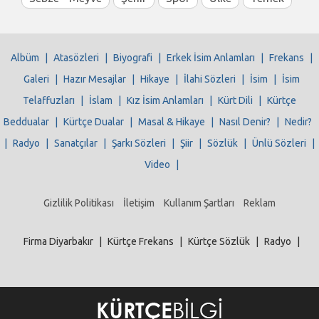
Albüm
|
Atasözleri
|
Biyografi
|
Erkek İsim Anlamları
|
Frekans
|
Galeri
|
Hazır Mesajlar
|
Hikaye
|
İlahi Sözleri
|
İsim
|
İsim
Telaffuzları
|
İslam
|
Kız İsim Anlamları
|
Kürt Dili
|
Kürtçe
Beddualar
|
Kürtçe Dualar
|
Masal & Hikaye
|
Nasıl Denir?
|
Nedir?
|
Radyo
|
Sanatçılar
|
Şarkı Sözleri
|
Şiir
|
Sözlük
|
Ünlü Sözleri
|
Video
|
Gizlilik Politikası
İletişim
Kullanım Şartları
Reklam
Firma Diyarbakır
|
Kürtçe Frekans
|
Kürtçe Sözlük
|
Radyo
|