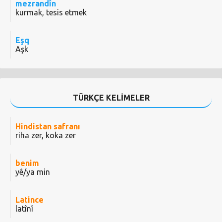
mezrandîn
kurmak, tesis etmek
Eşq
Aşk
TÜRKÇE KELİMELER
Hindistan safranı
riha zer, koka zer
benim
yê/ya min
Latince
latînî