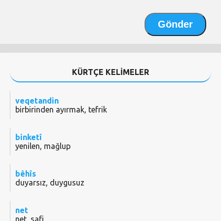
KÜRTÇE KELİMELER
veqetandin
birbirinden ayırmak, tefrik
binketî
yenilen, mağlup
bêhîs
duyarsız, duygusuz
net
net, safi