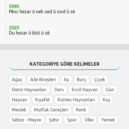
5993
Pênc hezar û neh sed û nod û sê
2023
Du hezar û bîst û sê
KATEGORİYE GÖRE KELİMELER
Ağaç
Aile Bireyleri
Ay
Burç
Çiçek
Deniz Hayvanları
Ders
Evcil Hayvan
Gün
Hayvan
Kıyafet
Kümes Hayvanları
Kuş
Meslek
Mutfak Gereçleri
Renk
Sebze - Meyve
Şehir
Spor
Ülke
Yemek