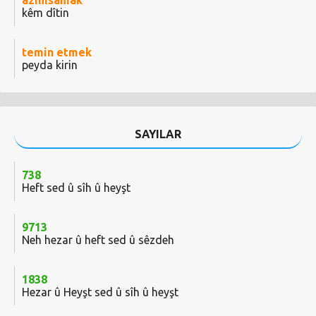
azımsamak
kêm dîtin
temin etmek
peyda kirin
SAYILAR
738
Heft sed û sîh û heyşt
9713
Neh hezar û heft sed û sêzdeh
1838
Hezar û Heyşt sed û sîh û heyşt