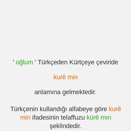
'
oğlum
' Türkçeden Kürtçeye çeviride
kurê min
anlamına gelmektedir.
Türkçenin kullandığı alfabeye göre
kurê
min
ifadesinin telaffuzu
kürê mın
şeklindedir.