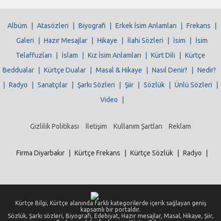
Albüm
|
Atasözleri
|
Biyografi
|
Erkek İsim Anlamları
|
Frekans
|
Galeri
|
Hazır Mesajlar
|
Hikaye
|
İlahi Sözleri
|
İsim
|
İsim
Telaffuzları
|
İslam
|
Kız İsim Anlamları
|
Kürt Dili
|
Kürtçe
Beddualar
|
Kürtçe Dualar
|
Masal & Hikaye
|
Nasıl Denir?
|
Nedir?
|
Radyo
|
Sanatçılar
|
Şarkı Sözleri
|
Şiir
|
Sözlük
|
Ünlü Sözleri
|
Video
|
Gizlilik Politikası
İletişim
Kullanım Şartları
Reklam
Firma Diyarbakır
|
Kürtçe Frekans
|
Kürtçe Sözlük
|
Radyo
|
Kürtçe Bilgi, Kürtçe alanında farklı kategorilerde içerik sağlayan geniş
kapsamlı bir portaldır.
Sözlük, Şarkı sözleri, Biyografi, Edebiyat, Hazır mesajlar, Masal, Hikaye, Şiir,