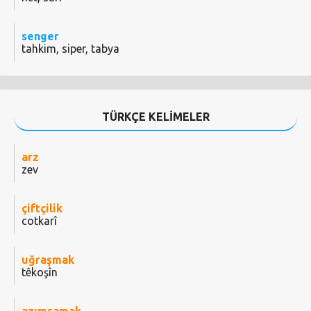
senger
tahkim, siper, tabya
TÜRKÇE KELİMELER
arz
zev
çiftçilik
cotkarî
uğraşmak
têkoşîn