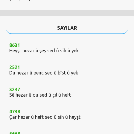
SAYILAR
8631
Heyşt hezar û şeş sed û sîh û yek
2521
Du hezar û penc sed û bîst û yek
3247
Sê hezar û du sed û çil û heft
4738
Çar hezar û heft sed û sîh û heyşt
5668