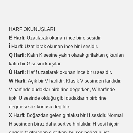
HARF OKUNUŞLARI
Ê Harfi:
Uzatılarak okunan ince bir e sesidir.
Î Harfi:
Uzatılarak okunan ince bir i sesidir.
Q Harfi:
Kalın K sesine yakın olarak gırtlaktan çıkarılan
kalın bir G sesini karşılar.
Û Harfi:
Hafif uzatılarak okunan ince bir u sesidir.
W Harfi:
Açık bir V harfidir. Klasik V sesinden farklıdır.
V harfinde dudaklar birbirine değerken, W harfinde
tıpkı U sesinde olduğu gibi dudakların birbirine
değmesi söz konusu değildir.
X Harfi:
Boğazdan gelen gırtlaksı bir H sesidir. Normal
H sesinden biraz daha sert ve hırıltılıdır. H sesi hiçbir
engele takılmadan çıkarken, bu ses boğazın üst