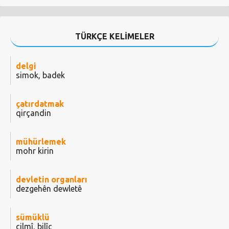
TÜRKÇE KELİMELER
delgi
simok, badek
çatırdatmak
qirçandin
mühürlemek
mohr kirin
devletin organları
dezgehên dewletê
sümüklü
çilmî, bilîç