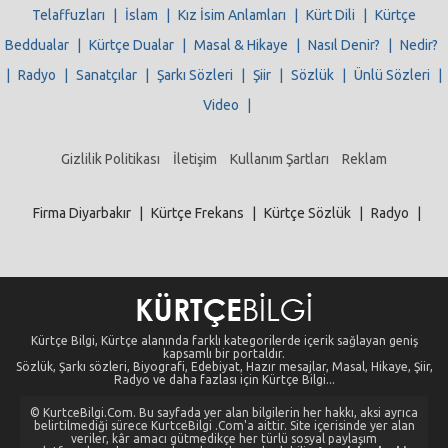
Telaffuzları
|
İslam
|
Kız İsim Anlamları
|
Kürt Dili
|
Kürtçe
Beddualar
|
Kürtçe Dualar
|
Masal & Hikaye
|
Nasıl Denir?
|
Nedir?
|
Radyo
|
Sanatçılar
|
Şarkı Sözleri
|
Şiir
|
Sözlük
|
Ünlü Sözleri
|
Video
|
Gizlilik Politikası
İletişim
Kullanım Şartları
Reklam
Firma Diyarbakır
|
Kürtçe Frekans
|
Kürtçe Sözlük
|
Radyo
|
Kürtçe Bilgi, Kürtçe alanında farklı kategorilerde içerik sağlayan geniş
kapsamlı bir portaldır.
Sözlük, Şarkı sözleri, Biyografi, Edebiyat, Hazır mesajlar, Masal, Hikaye, Şiir,
Radyo ve daha fazlası için Kürtçe Bilgi...
© KurtceBilgi.Com. Bu sayfada yer alan bilgilerin her hakkı, aksi ayrıca
belirtilmediği sürece KurtceBilgi .Com'a aittir. Site içerisinde yer alan
veriler, kâr amacı gütmedikçe her türlü sosyal paylaşım