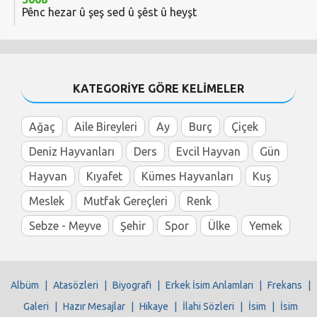
Pênc hezar û şeş sed û şêst û heyşt
KATEGORİYE GÖRE KELİMELER
Ağaç
Aile Bireyleri
Ay
Burç
Çiçek
Deniz Hayvanları
Ders
Evcil Hayvan
Gün
Hayvan
Kıyafet
Kümes Hayvanları
Kuş
Meslek
Mutfak Gereçleri
Renk
Sebze - Meyve
Şehir
Spor
Ülke
Yemek
Albüm
|
Atasözleri
|
Biyografi
|
Erkek İsim Anlamları
|
Frekans
|
Galeri
|
Hazır Mesajlar
|
Hikaye
|
İlahi Sözleri
|
İsim
|
İsim