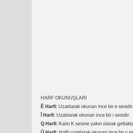
HARF OKUNUŞLARI
Ê Harfi:
Uzatılarak okunan ince bir e sesidir
Î Harfi:
Uzatılarak okunan ince bir i sesidir.
Q Harfi:
Kalın K sesine yakın olarak gırtlakta
Û Harfi:
Hafif uzatılarak okunan ince bir u se