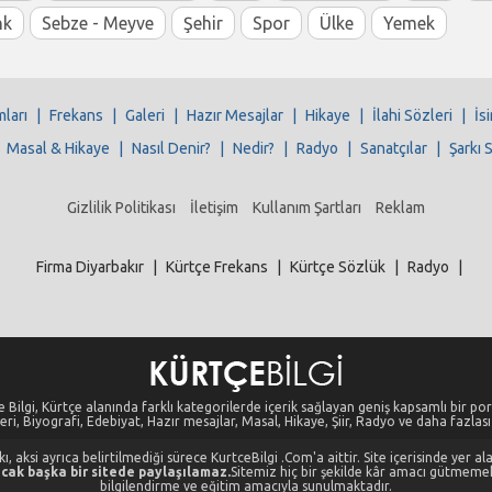
nk
Sebze - Meyve
Şehir
Spor
Ülke
Yemek
mları
|
Frekans
|
Galeri
|
Hazır Mesajlar
|
Hikaye
|
İlahi Sözleri
|
İs
|
Masal & Hikaye
|
Nasıl Denir?
|
Nedir?
|
Radyo
|
Sanatçılar
|
Şarkı 
Gizlilik Politikası
İletişim
Kullanım Şartları
Reklam
Firma Diyarbakır
|
Kürtçe Frekans
|
Kürtçe Sözlük
|
Radyo
|
 Bilgi, Kürtçe alanında farklı kategorilerde içerik sağlayan geniş kapsamlı bir port
eri, Biyografi, Edebiyat, Hazır mesajlar, Masal, Hikaye, Şiir, Radyo ve daha fazlası i
, aksi ayrıca belirtilmediği sürece KurtceBilgi .Com'a aittir. Site içerisinde yer 
cak başka bir sitede paylaşılamaz.
Sitemiz hiç bir şekilde kâr amacı gütmeme
bilgilendirme ve eğitim amacıyla sunulmaktadır.