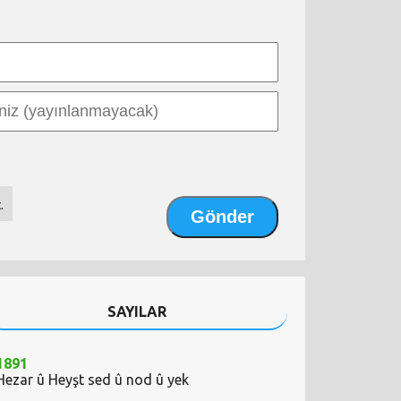
.
SAYILAR
1891
Hezar û Heyşt sed û nod û yek