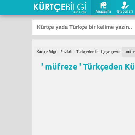
Anasayfa
Biyografi
Kürtçe Bilgi
Sözlük
Türkçeden Kürtçeye çeviri
müfr
' müfreze '
Türkçeden Kür