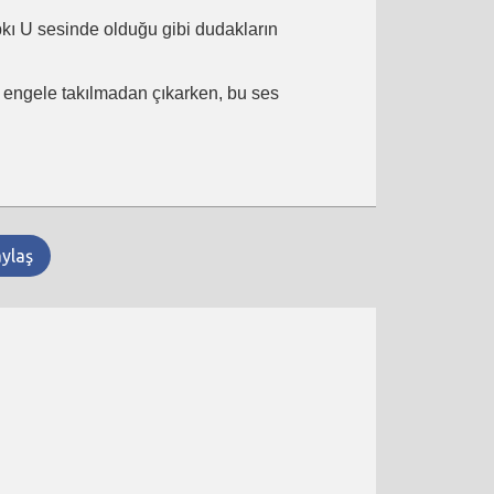
ıpkı U sesinde olduğu gibi dudakların
ir engele takılmadan çıkarken, bu ses
aylaş