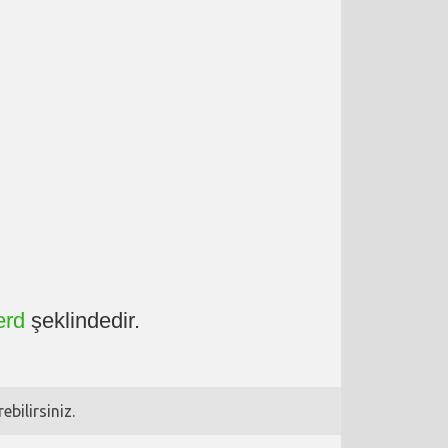
erd
şeklindedir.
bilirsiniz.