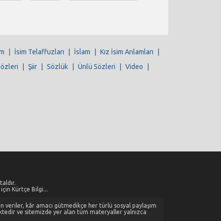
im
|
İsim Telaffuzları
|
İslam
|
Kız İsim Anlamları
|
Sözleri
|
Şiir
|
Sözlük
|
Ünlü Sözleri
|
Video
|
aldır.
çin Kürtçe Bilgi...
alan veriler, kâr amacı gütmedikçe her türlü sosyal paylaşım
ktedir ve sitemizde yer alan tüm materyaller yalnızca