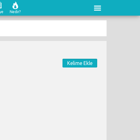
ye
Nedir?
Kelime Ekle