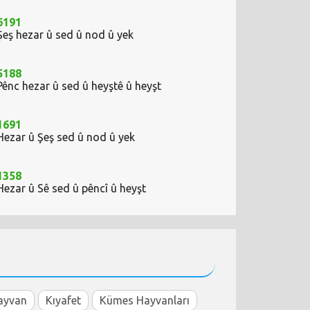
6191
Şeş hezar û sed û nod û yek
5188
Pênc hezar û sed û heyştê û heyşt
1691
Hezar û Şeş sed û nod û yek
1358
Hezar û Sê sed û pêncî û heyşt
ayvan
Kıyafet
Kümes Hayvanları