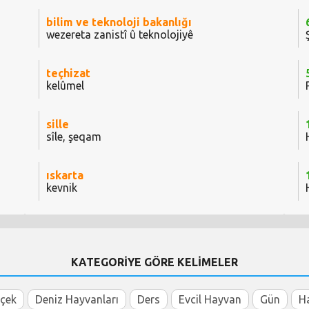
bilim ve teknoloji bakanlığı
wezereta zanistî û teknolojiyê
teçhizat
kelûmel
sille
sîle, şeqam
ıskarta
kevnik
KATEGORİYE GÖRE KELİMELER
içek
Deniz Hayvanları
Ders
Evcil Hayvan
Gün
H