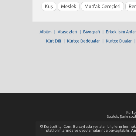
Kuş
Meslek
Mutfak Gereçleri
Re
Albüm
|
Atasözleri
|
Biyografi
|
Erkek İsim Anla
Kürt Dili
|
Kürtçe Beddualar
|
Kürtçe Dualar
Kürtçe
Sözlük, Şarkı sözl
© KurtceBilgi.Com. Bu sayfada yer alan bilgilerin her hakkı
platformlarında ve uygulamalarında paylaşılabilir.
An