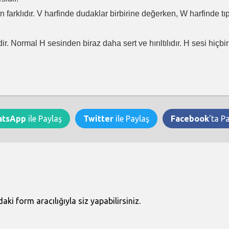
en farklıdır. V harfinde dudaklar birbirine değerken, W harfinde t
ir. Normal H sesinden biraz daha sert ve hırıltılıdır. H sesi hiçb
atsApp
ile Paylaş
Twitter
ile Paylaş
Facebook
'ta P
i form aracılığıyla siz yapabilirsiniz.