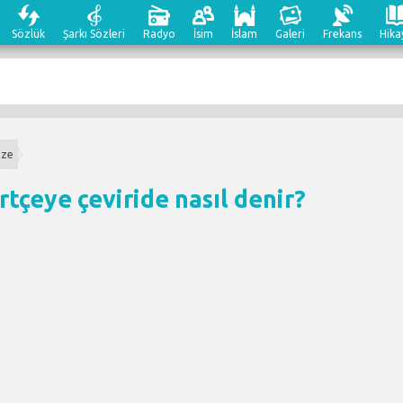
Sözlük
Şarkı Sözleri
Radyo
İsim
İslam
Galeri
Frekans
Hika
eze
tçeye çeviri
de nasıl denir?