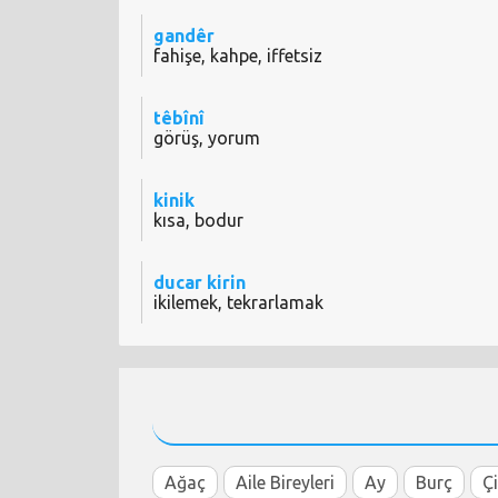
gandêr
fahişe, kahpe, iffetsiz
têbînî
görüş, yorum
kinik
kısa, bodur
ducar kirin
ikilemek, tekrarlamak
Ağaç
Aile Bireyleri
Ay
Burç
Ç