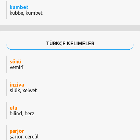
kumbet
kubbe, kümbet
TÜRKÇE KELİMELER
sönü
vemirî
inziva
silûk, xelwet
ulu
bilind, berz
şarjör
şarjor, cercûl