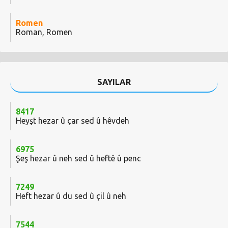
Romen
Roman, Romen
SAYILAR
8417
Heyşt hezar û çar sed û hêvdeh
6975
Şeş hezar û neh sed û heftê û penc
7249
Heft hezar û du sed û çil û neh
7544