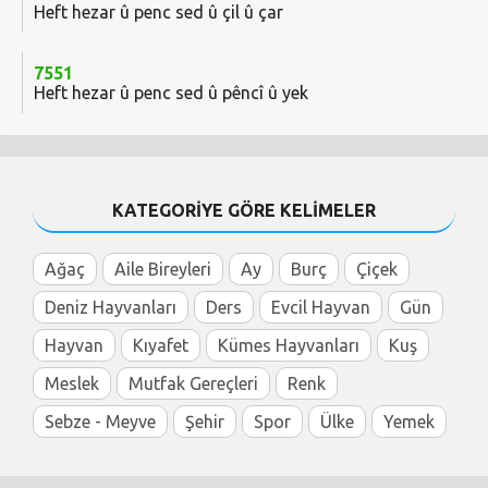
Heft hezar û penc sed û çil û çar
7551
Heft hezar û penc sed û pêncî û yek
KATEGORİYE GÖRE KELİMELER
Ağaç
Aile Bireyleri
Ay
Burç
Çiçek
Deniz Hayvanları
Ders
Evcil Hayvan
Gün
Hayvan
Kıyafet
Kümes Hayvanları
Kuş
Meslek
Mutfak Gereçleri
Renk
Sebze - Meyve
Şehir
Spor
Ülke
Yemek