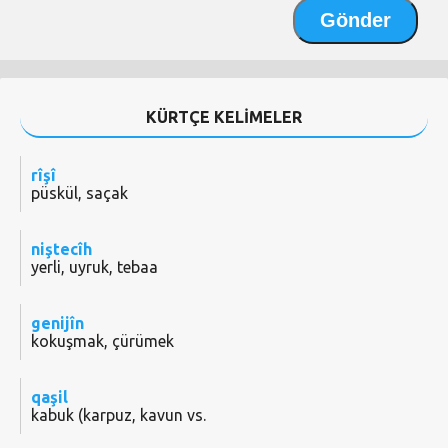
KÜRTÇE KELİMELER
rîşî
püskül, saçak
niştecîh
yerli, uyruk, tebaa
genijîn
kokuşmak, çürümek
qaşil
kabuk (karpuz, kavun vs.