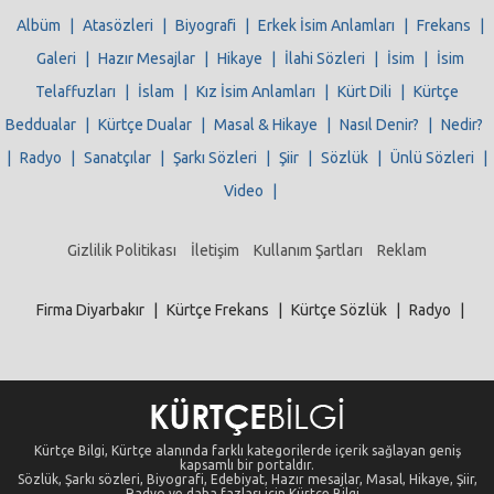
Albüm
|
Atasözleri
|
Biyografi
|
Erkek İsim Anlamları
|
Frekans
|
Galeri
|
Hazır Mesajlar
|
Hikaye
|
İlahi Sözleri
|
İsim
|
İsim
Telaffuzları
|
İslam
|
Kız İsim Anlamları
|
Kürt Dili
|
Kürtçe
Beddualar
|
Kürtçe Dualar
|
Masal & Hikaye
|
Nasıl Denir?
|
Nedir?
|
Radyo
|
Sanatçılar
|
Şarkı Sözleri
|
Şiir
|
Sözlük
|
Ünlü Sözleri
|
Video
|
Gizlilik Politikası
İletişim
Kullanım Şartları
Reklam
Firma Diyarbakır
|
Kürtçe Frekans
|
Kürtçe Sözlük
|
Radyo
|
Kürtçe Bilgi, Kürtçe alanında farklı kategorilerde içerik sağlayan geniş
kapsamlı bir portaldır.
Sözlük, Şarkı sözleri, Biyografi, Edebiyat, Hazır mesajlar, Masal, Hikaye, Şiir,
Radyo ve daha fazlası için Kürtçe Bilgi...