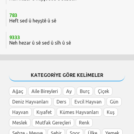
783
Heft sed û heyştê û sê
9333
Neh hezar û sê sed û sîh û sê
KATEGORİYE GÖRE KELİMELER
Ağaç
Aile Bireyleri
Ay
Burç
Çiçek
Deniz Hayvanları
Ders
Evcil Hayvan
Gün
Hayvan
Kıyafet
Kümes Hayvanları
Kuş
Meslek
Mutfak Gereçleri
Renk
Sebze - Meyve
Şehir
Spor
Ülke
Yemek