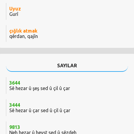
Uyuz
Gurî
çığlık atmak
qêrdan, qajîn
SAYILAR
3644
Sê hezar û şeş sed û çil û çar
3444
Sê hezar û çar sed û çil û çar
9813
Neh hezar û heyşt sed û sêzdeh