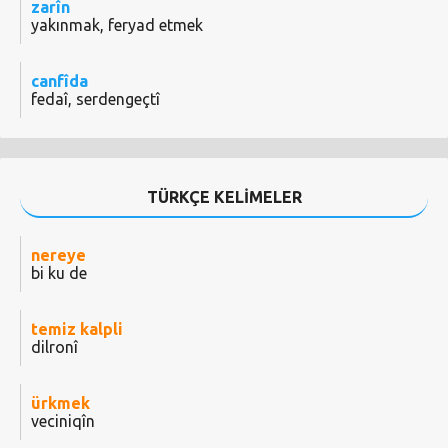
zarîn
yakınmak, feryad etmek
canfîda
fedaî, serdengeçtî
TÜRKÇE KELİMELER
nereye
bi ku de
temiz kalpli
dilronî
ürkmek
veciniqîn