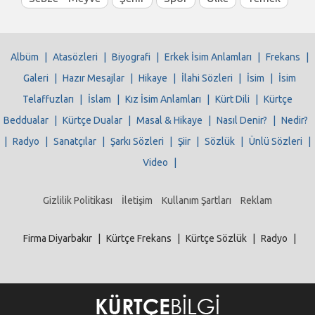
Albüm
|
Atasözleri
|
Biyografi
|
Erkek İsim Anlamları
|
Frekans
|
Galeri
|
Hazır Mesajlar
|
Hikaye
|
İlahi Sözleri
|
İsim
|
İsim
Telaffuzları
|
İslam
|
Kız İsim Anlamları
|
Kürt Dili
|
Kürtçe
Beddualar
|
Kürtçe Dualar
|
Masal & Hikaye
|
Nasıl Denir?
|
Nedir?
|
Radyo
|
Sanatçılar
|
Şarkı Sözleri
|
Şiir
|
Sözlük
|
Ünlü Sözleri
|
Video
|
Gizlilik Politikası
İletişim
Kullanım Şartları
Reklam
Firma Diyarbakır
|
Kürtçe Frekans
|
Kürtçe Sözlük
|
Radyo
|