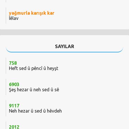
yağmurla karışık kar
lêlav
SAYILAR
758
Heft sed û pêncî û heyşt
6903
Şeş hezar û neh sed û sê
9117
Neh hezar û sed û hêvdeh
2012