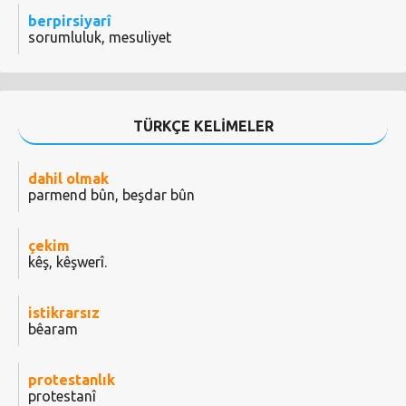
berpirsiyarî
sorumluluk, mesuliyet
TÜRKÇE KELİMELER
dahil olmak
parmend bûn, beşdar bûn
çekim
kêş, kêşwerî.
istikrarsız
bêaram
protestanlık
protestanî