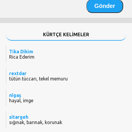
KÜRTÇE KELİMELER
Tika Dikim
Rica Ederim
rextdar
tütün tüccarı, tekel memuru
nîgaş
hayal, imge
sitargeh
sığınak, barınak, korunak