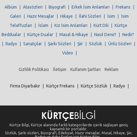
Albüm
|
Atasözleri
|
Biyografi
|
Erkek İsim Anlamları
|
Frekans
|
Galeri
|
Hazır Mesajlar
|
Hikaye
|
İlahi Sözleri
|
İsim
|
İsim
Telaffuzları
|
İslam
|
Kız İsim Anlamları
|
Kürt Dili
|
Kürtçe
Beddualar
|
Kürtçe Dualar
|
Masal & Hikaye
|
Nasıl Denir?
|
Nedir?
|
Radyo
|
Sanatçılar
|
Şarkı Sözleri
|
Şiir
|
Sözlük
|
Ünlü Sözleri
|
Video
|
Gizlilik Politikası
İletişim
Kullanım Şartları
Reklam
Firma Diyarbakır
|
Kürtçe Frekans
|
Kürtçe Sözlük
|
Radyo
|
Kürtçe Bilgi, Kürtçe alanında farklı kategorilerde içerik sağlayan geniş
kapsamlı bir portaldır.
Sözlük, Şarkı sözleri, Biyografi, Edebiyat, Hazır mesajlar, Masal, Hikaye, Şiir,
Radyo ve daha fazlası için Kürtçe Bilgi...