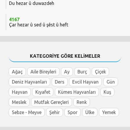
Du hezar û duwazdeh
4167
Çar hezar û sed û şêst û heft
KATEGORİYE GÖRE KELİMELER
Ağaç
Aile Bireyleri
Ay
Burç
Çiçek
Deniz Hayvanları
Ders
Evcil Hayvan
Gün
Hayvan
Kıyafet
Kümes Hayvanları
Kuş
Meslek
Mutfak Gereçleri
Renk
Sebze - Meyve
Şehir
Spor
Ülke
Yemek