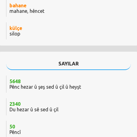
bahane
mahane, hêncet
külçe
silop
SAYILAR
5648
Pênc hezar û şeş sed û çil û heyşt
2340
Du hezar û sê sed û çil
50
Pêncî