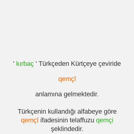
'
kırbaç
' Türkçeden Kürtçeye çeviride
qemçî
anlamına gelmektedir.
Türkçenin kullandığı alfabeye göre
qemçî
ifadesinin telaffuzu
qemçi
şeklindedir.