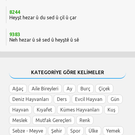
8244
Heyşt hezar û du sed û çil û çar
9383
Neh hezar û sê sed û heyştê û sê
KATEGORİYE GÖRE KELİMELER
Ağaç
Aile Bireyleri
Ay
Burç
Çiçek
Deniz Hayvanları
Ders
Evcil Hayvan
Gün
Hayvan
Kıyafet
Kümes Hayvanları
Kuş
Meslek
Mutfak Gereçleri
Renk
Sebze - Meyve
Şehir
Spor
Ülke
Yemek