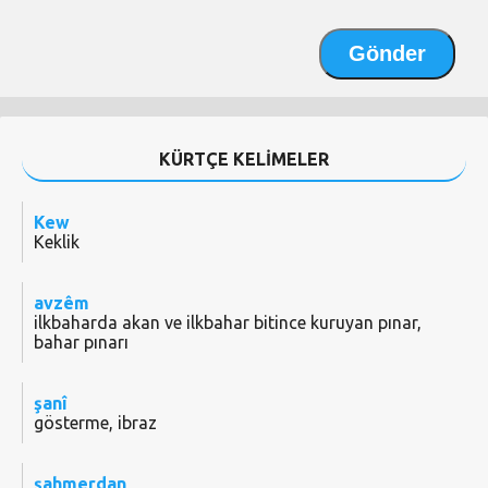
KÜRTÇE KELİMELER
Kew
Keklik
avzêm
ilkbaharda akan ve ilkbahar bitince kuruyan pınar,
bahar pınarı
şanî
gösterme, ibraz
şahmerdan