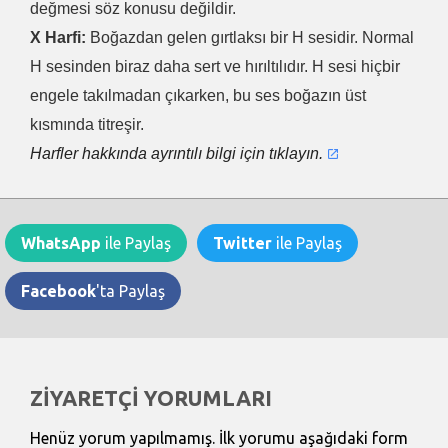
değmesi söz konusu değildir.
X Harfi:
Boğazdan gelen gırtlaksı bir H sesidir. Normal
H sesinden biraz daha sert ve hırıltılıdır. H sesi hiçbir
engele takılmadan çıkarken, bu ses boğazın üst
kısmında titreşir.
Harfler hakkında ayrıntılı bilgi için tıklayın.
WhatsApp
ile Paylaş
Twitter
ile Paylaş
Facebook
'ta Paylaş
ZİYARETÇİ YORUMLARI
Henüz yorum yapılmamış. İlk yorumu aşağıdaki form