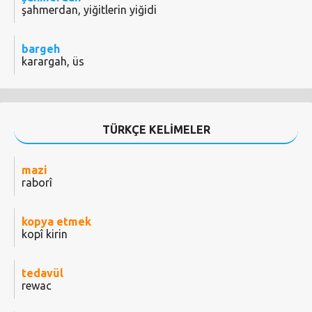
şahmerdan, yiğitlerin yiğidi
bargeh
karargah, üs
TÜRKÇE KELİMELER
mazi
raborî
kopya etmek
kopî kirin
tedavül
rewac