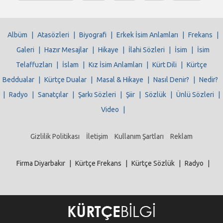
Albüm
|
Atasözleri
|
Biyografi
|
Erkek İsim Anlamları
|
Frekans
|
Galeri
|
Hazır Mesajlar
|
Hikaye
|
İlahi Sözleri
|
İsim
|
İsim
Telaffuzları
|
İslam
|
Kız İsim Anlamları
|
Kürt Dili
|
Kürtçe
Beddualar
|
Kürtçe Dualar
|
Masal & Hikaye
|
Nasıl Denir?
|
Nedir?
|
Radyo
|
Sanatçılar
|
Şarkı Sözleri
|
Şiir
|
Sözlük
|
Ünlü Sözleri
|
Video
|
Gizlilik Politikası
İletişim
Kullanım Şartları
Reklam
Firma Diyarbakır
|
Kürtçe Frekans
|
Kürtçe Sözlük
|
Radyo
|