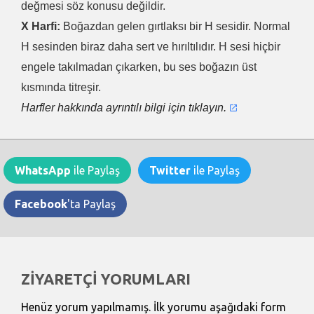
değmesi söz konusu değildir.
X Harfi:
Boğazdan gelen gırtlaksı bir H sesidir. Normal
H sesinden biraz daha sert ve hırıltılıdır. H sesi hiçbir
engele takılmadan çıkarken, bu ses boğazın üst
kısmında titreşir.
Harfler hakkında ayrıntılı bilgi için tıklayın.
WhatsApp
ile Paylaş
Twitter
ile Paylaş
Facebook
'ta Paylaş
ZİYARETÇİ YORUMLARI
Henüz yorum yapılmamış. İlk yorumu aşağıdaki form