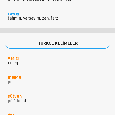
rawêj
tahmin, varsayım, zan, farz
TÜRKÇE KELİMELER
yarıcı
coleq
manga
pel
sütyen
pêsîrbend