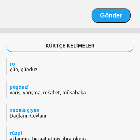
KÜRTÇE KELİMELER
ro
gün, gündüz
pêşbazî
yarış, yarışma, rekabet, müsabaka
xezala çiyan
Dağların Ceylanı
rûspî
aklanmış, beraat etmiş, ibra olmuş