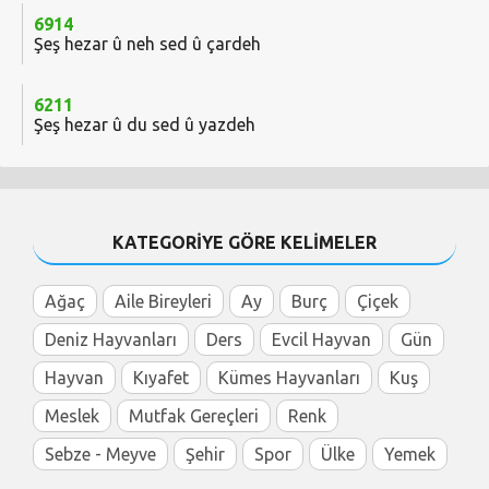
6914
Şeş hezar û neh sed û çardeh
6211
Şeş hezar û du sed û yazdeh
KATEGORİYE GÖRE KELİMELER
Ağaç
Aile Bireyleri
Ay
Burç
Çiçek
Deniz Hayvanları
Ders
Evcil Hayvan
Gün
Hayvan
Kıyafet
Kümes Hayvanları
Kuş
Meslek
Mutfak Gereçleri
Renk
Sebze - Meyve
Şehir
Spor
Ülke
Yemek