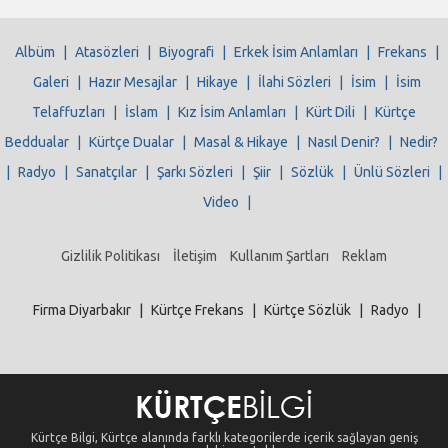
Albüm
|
Atasözleri
|
Biyografi
|
Erkek İsim Anlamları
|
Frekans
|
Galeri
|
Hazır Mesajlar
|
Hikaye
|
İlahi Sözleri
|
İsim
|
İsim
Telaffuzları
|
İslam
|
Kız İsim Anlamları
|
Kürt Dili
|
Kürtçe
Beddualar
|
Kürtçe Dualar
|
Masal & Hikaye
|
Nasıl Denir?
|
Nedir?
|
Radyo
|
Sanatçılar
|
Şarkı Sözleri
|
Şiir
|
Sözlük
|
Ünlü Sözleri
|
Video
|
Gizlilik Politikası
İletişim
Kullanım Şartları
Reklam
Firma Diyarbakır
|
Kürtçe Frekans
|
Kürtçe Sözlük
|
Radyo
|
Kürtçe Bilgi, Kürtçe alanında farklı kategorilerde içerik sağlayan geniş