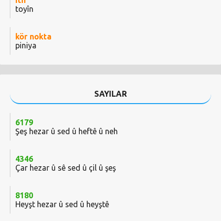
ıtır
toyîn
kör nokta
piniya
SAYILAR
6179
Şeş hezar û sed û heftê û neh
4346
Çar hezar û sê sed û çil û şeş
8180
Heyşt hezar û sed û heyştê