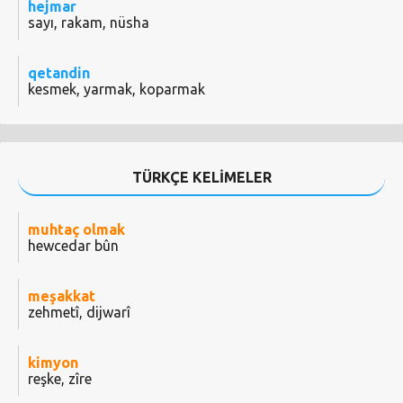
hejmar
sayı, rakam, nüsha
qetandin
kesmek, yarmak, koparmak
TÜRKÇE KELİMELER
muhtaç olmak
hewcedar bûn
meşakkat
zehmetî, dijwarî
kimyon
reşke, zîre