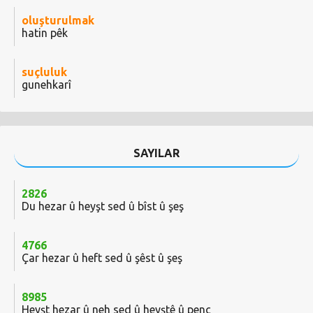
oluşturulmak
hatin pêk
suçluluk
gunehkarî
SAYILAR
2826
Du hezar û heyşt sed û bîst û şeş
4766
Çar hezar û heft sed û şêst û şeş
8985
Heyşt hezar û neh sed û heyştê û penc