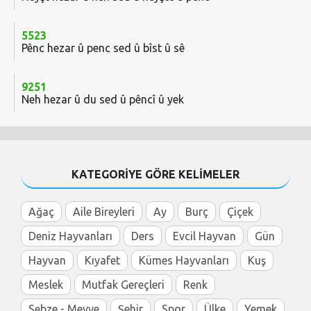
5523
Pênc hezar û penc sed û bîst û sê
9251
Neh hezar û du sed û pêncî û yek
KATEGORİYE GÖRE KELİMELER
Ağaç
Aile Bireyleri
Ay
Burç
Çiçek
Deniz Hayvanları
Ders
Evcil Hayvan
Gün
Hayvan
Kıyafet
Kümes Hayvanları
Kuş
Meslek
Mutfak Gereçleri
Renk
Sebze - Meyve
Şehir
Spor
Ülke
Yemek