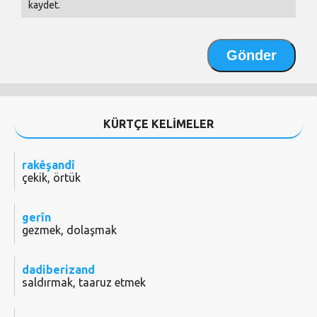
kaydet.
KÜRTÇE KELİMELER
rakêşandî
çekik, örtük
gerîn
gezmek, dolaşmak
dadiberizand
saldırmak, taaruz etmek