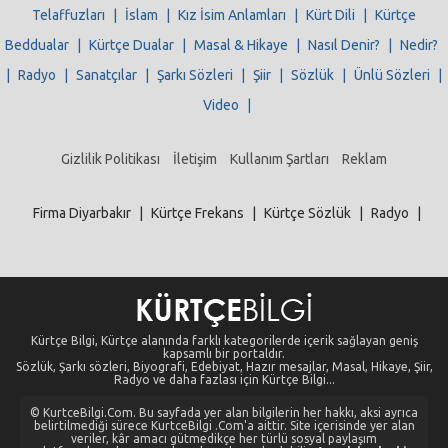
Telaffuzları
|
İslam
|
Kız İsim Anlamları
|
Kürt Dili
|
Kürtçe
Beddualar
|
Kürtçe Dualar
|
Masal & Hikaye
|
Nasıl Denir?
|
Nedir?
|
Radyo
|
Sanatçılar
|
Şarkı Sözleri
|
Şiir
|
Sözlük
|
Ünlü Sözleri
|
Video
|
Gizlilik Politikası
İletişim
Kullanım Şartları
Reklam
Firma Diyarbakır
|
Kürtçe Frekans
|
Kürtçe Sözlük
|
Radyo
|
Kürtçe Bilgi, Kürtçe alanında farklı kategorilerde içerik sağlayan geniş
kapsamlı bir portaldır.
Sözlük, Şarkı sözleri, Biyografi, Edebiyat, Hazır mesajlar, Masal, Hikaye, Şiir,
Radyo ve daha fazlası için Kürtçe Bilgi...
© KurtceBilgi.Com. Bu sayfada yer alan bilgilerin her hakkı, aksi ayrıca
belirtilmediği sürece KurtceBilgi .Com'a aittir. Site içerisinde yer alan
veriler, kâr amacı gütmedikçe her türlü sosyal paylaşım