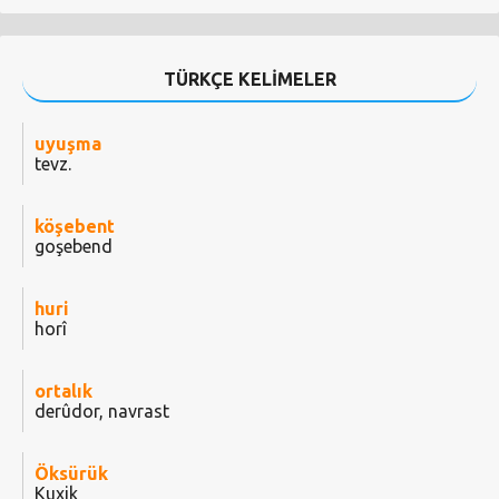
TÜRKÇE KELİMELER
uyuşma
tevz.
köşebent
goşebend
huri
horî
ortalık
derûdor, navrast
Öksürük
Kuxik