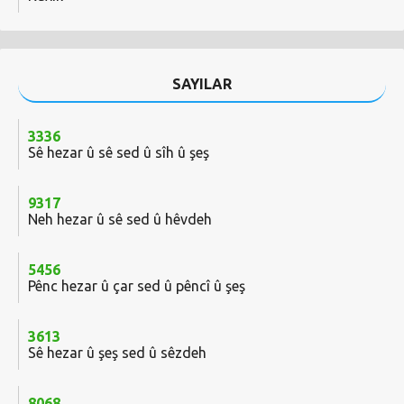
SAYILAR
3336
Sê hezar û sê sed û sîh û şeş
9317
Neh hezar û sê sed û hêvdeh
5456
Pênc hezar û çar sed û pêncî û şeş
3613
Sê hezar û şeş sed û sêzdeh
8068