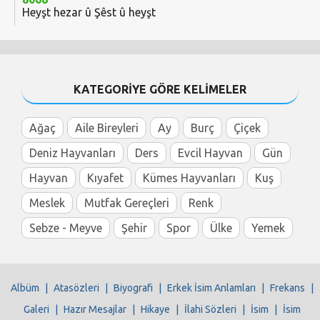
Heyşt hezar û Şêst û heyşt
KATEGORİYE GÖRE KELİMELER
Ağaç
Aile Bireyleri
Ay
Burç
Çiçek
Deniz Hayvanları
Ders
Evcil Hayvan
Gün
Hayvan
Kıyafet
Kümes Hayvanları
Kuş
Meslek
Mutfak Gereçleri
Renk
Sebze - Meyve
Şehir
Spor
Ülke
Yemek
Albüm
|
Atasözleri
|
Biyografi
|
Erkek İsim Anlamları
|
Frekans
|
Galeri
|
Hazır Mesajlar
|
Hikaye
|
İlahi Sözleri
|
İsim
|
İsim