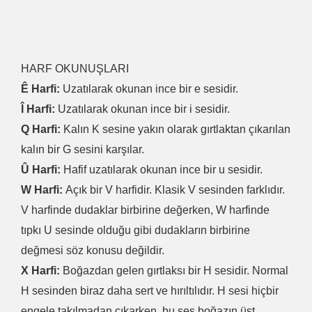
HARF OKUNUŞLARI
Ê Harfi:
Uzatılarak okunan ince bir e sesidir.
Î Harfi:
Uzatılarak okunan ince bir i sesidir.
Q Harfi:
Kalın K sesine yakın olarak gırtlaktan çıkarılan
kalın bir G sesini karşılar.
Û Harfi:
Hafif uzatılarak okunan ince bir u sesidir.
W Harfi:
Açık bir V harfidir. Klasik V sesinden farklıdır.
V harfinde dudaklar birbirine değerken, W harfinde
tıpkı U sesinde olduğu gibi dudakların birbirine
değmesi söz konusu değildir.
X Harfi:
Boğazdan gelen gırtlaksı bir H sesidir. Normal
H sesinden biraz daha sert ve hırıltılıdır. H sesi hiçbir
engele takılmadan çıkarken, bu ses boğazın üst